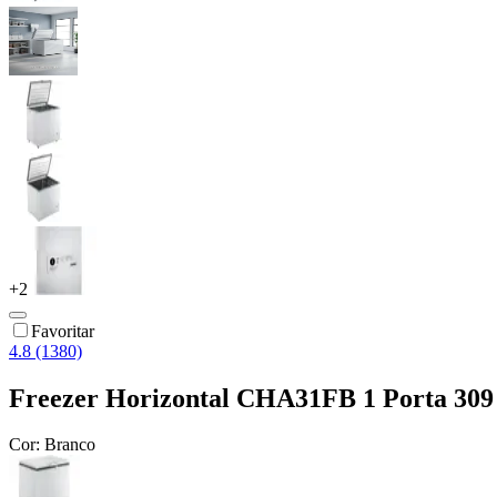
+
2
Favoritar
4.8 (1380)
Freezer Horizontal CHA31FB 1 Porta 309 
Cor:
Branco