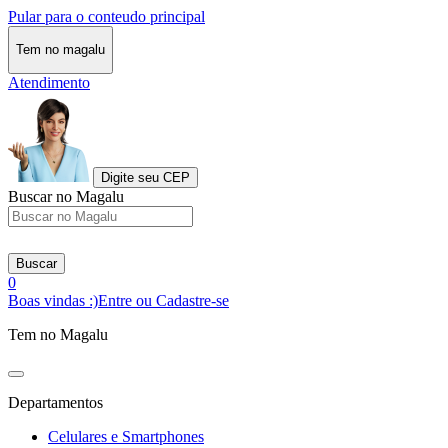
Pular para o conteudo principal
Tem no magalu
Atendimento
Digite seu CEP
Buscar no Magalu
Buscar
0
Boas vindas :)
Entre ou Cadastre-se
Tem no Magalu
Departamentos
Celulares e Smartphones