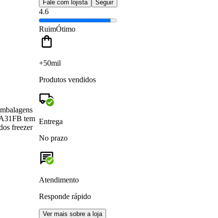
Fale com lojista
Seguir
4.6
Ruim
Ótimo
+50mil
Produtos vendidos
 embalagens
CHA31FB tem
Entrega
dos freezer
No prazo
Atendimento
Responde rápido
Ver mais sobre a loja