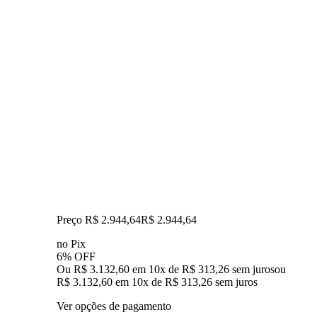
Preço R$ 2.944,64
R$
2.944
,
64
no Pix
6% OFF
Ou R$ 3.132,60 em 10x de R$ 313,26 sem juros
ou
R$ 3.132,60
em
10
x de
R$ 313,26
sem juros
Ver opções de pagamento