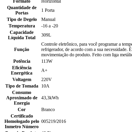
Formato
Horizontal
Quantidade de
1 Porta
Portas
Tipo de Degelo
Manual
Temperatura
-16 a -20
Capacidade
309L
Líquida Total
Controle eletrônico, para você programar a tempe
Função
refrigerador, de acordo com a sua necessidade. É 
movimentação do produto. Feito com liga metálica
Potência
113W
Eficiência
A+
Energética
Voltagem
220V
Tipo de Tomada
10A
Consumo
Aproximado de
43,3kWh
Energia
Cor
Branco
Certificado
Homologado pelo
005219/2016
Inmetro Número