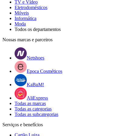
TV e Vídeo
Eletrodomésticos
Móveis
Informática
Moda
Todos os departamentos
Nossas marcas e parceiros
Netshoes
Epoca Cosméticos
KaBuM!
AliExpress
Todas as marcas
Todas as categorias
Todas as subcategorias
Serviços e benefícios
Cartão Luiza