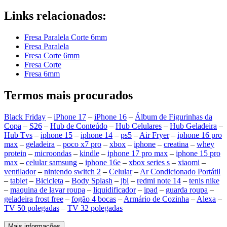
Links relacionados:
Fresa Paralela Corte 6mm
Fresa Paralela
Fresa Corte 6mm
Fresa Corte
Fresa 6mm
Termos mais procurados
Black Friday
–
iPhone 17
–
iPhone 16
–
Álbum de Figurinhas da
Copa
–
S26
–
Hub de Conteúdo
–
Hub Celulares
–
Hub Geladeira
–
Hub Tvs
–
iphone 15
–
iphone 14
–
ps5
–
Air Fryer
–
iphone 16 pro
max
–
geladeira
–
poco x7 pro
–
xbox
–
iphone
–
creatina
–
whey
protein
–
microondas
–
kindle
–
iphone 17 pro max
–
iphone 15 pro
max
–
celular samsung
–
iphone 16e
–
xbox series s
–
xiaomi
–
ventilador
–
nintendo switch 2
–
Celular
–
Ar Condicionado Portátil
–
tablet
–
Bicicleta
–
Body Splash
–
jbl
–
redmi note 14
–
tenis nike
–
maquina de lavar roupa
–
liquidificador
–
ipad
–
guarda roupa
–
geladeira frost free
–
fogão 4 bocas
–
Armário de Cozinha
–
Alexa
–
TV 50 polegadas
–
TV 32 polegadas
Mais informações