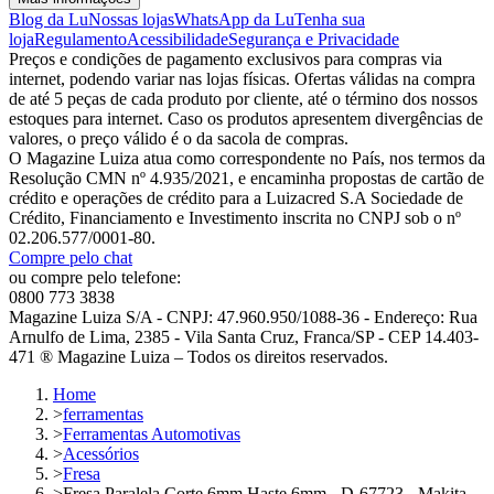
Blog da Lu
Nossas lojas
WhatsApp da Lu
Tenha sua
loja
Regulamento
Acessibilidade
Segurança e Privacidade
Preços e condições de pagamento exclusivos para compras via
internet, podendo variar nas lojas físicas. Ofertas válidas na compra
de até 5 peças de cada produto por cliente, até o término dos nossos
estoques para internet. Caso os produtos apresentem divergências de
valores, o preço válido é o da sacola de compras.
O Magazine Luiza atua como correspondente no País, nos termos da
Resolução CMN nº 4.935/2021, e encaminha propostas de cartão de
crédito e operações de crédito para a Luizacred S.A Sociedade de
Crédito, Financiamento e Investimento inscrita no CNPJ sob o nº
02.206.577/0001-80.
Compre pelo chat
ou compre pelo telefone:
0800 773 3838
Magazine Luiza S/A - CNPJ: 47.960.950/1088-36 - Endereço: Rua
Arnulfo de Lima, 2385 - Vila Santa Cruz, Franca/SP - CEP 14.403-
471 ® Magazine Luiza – Todos os direitos reservados.
Home
>
ferramentas
>
Ferramentas Automotivas
>
Acessórios
>
Fresa
>
Fresa Paralela Corte 6mm Haste 6mm - D-67723 - Makita