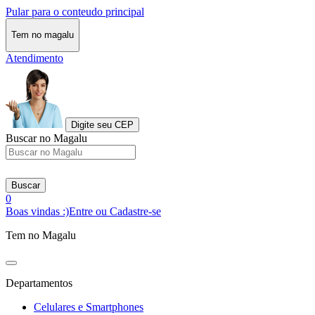
Pular para o conteudo principal
Tem no magalu
Atendimento
Digite seu CEP
Buscar no Magalu
Buscar
0
Boas vindas :)
Entre ou Cadastre-se
Tem no Magalu
Departamentos
Celulares e Smartphones