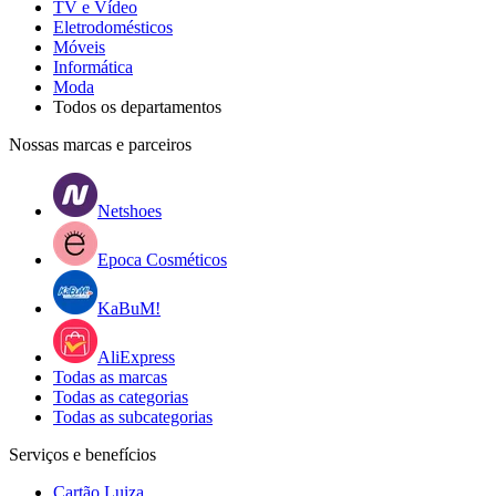
TV e Vídeo
Eletrodomésticos
Móveis
Informática
Moda
Todos os departamentos
Nossas marcas e parceiros
Netshoes
Epoca Cosméticos
KaBuM!
AliExpress
Todas as marcas
Todas as categorias
Todas as subcategorias
Serviços e benefícios
Cartão Luiza