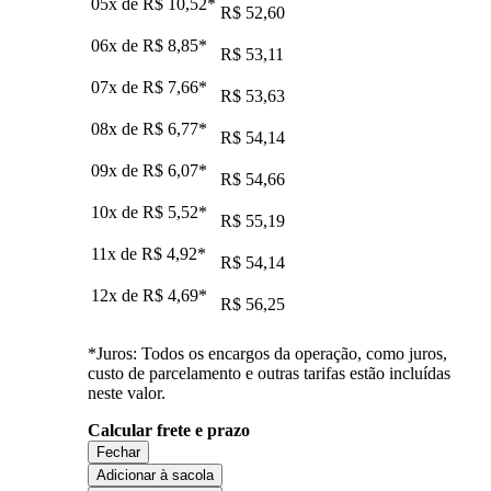
05x de
R$ 10,52
*
R$ 52,60
06x de
R$ 8,85
*
R$ 53,11
07x de
R$ 7,66
*
R$ 53,63
08x de
R$ 6,77
*
R$ 54,14
09x de
R$ 6,07
*
R$ 54,66
10x de
R$ 5,52
*
R$ 55,19
11x de
R$ 4,92
*
R$ 54,14
12x de
R$ 4,69
*
R$ 56,25
*Juros: Todos os encargos da operação, como juros,
custo de parcelamento e outras tarifas estão incluídas
neste valor.
Calcular frete e prazo
Fechar
Adicionar à sacola