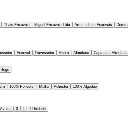
Thais Enxovais
Miguel Enxovais Ltda
Arrumadinho Enxovais
Domma
esseiro
Enxoval
Travesseiro
Manta
Almofada
Capa para Almofada
Bege
tim
100% Poliéster
Malha
Poliéster
100% Algodão
 Avulsa
3
4
1 Unidade