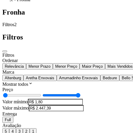
Fronha
Filtros
2
Filtros
Filtros
Ordenar
Relevância
Menor Prazo
Menor Preço
Maior Preço
Mais Vendidos
Marca
Altenburg
Aretha Enxovais
Arrumadinho Enxovais
Bedsure
Bello
Mostrar todos
Preço
Valor mínimo
Valor máximo
Entrega
Full
Avaliação
5
4
3
2
1