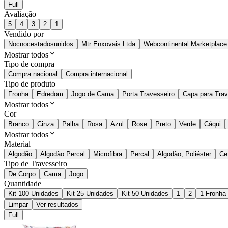
Full
Avaliação
5
4
3
2
1
Vendido por
Nocnocestadosunidos
Mtr Enxovais Ltda
Webcontinental Marketplace
Mostrar todos
Tipo de compra
Compra nacional
Compra internacional
Tipo de produto
Fronha
Edredom
Jogo de Cama
Porta Travesseiro
Capa para Trav
Mostrar todos
Cor
Branco
Cinza
Palha
Rosa
Azul
Rose
Preto
Verde
Cáqui
Mostrar todos
Material
Algodão
Algodão Percal
Microfibra
Percal
Algodão, Poliéster
Ce
Tipo de Travesseiro
De Corpo
Cama
Jogo
Quantidade
Kit 100 Unidades
Kit 25 Unidades
Kit 50 Unidades
1
2
1 Fronha
Limpar
Ver resultados
Full