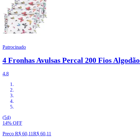
Patrocinado
4 Fronhas Avulsas Percal 200 Fios Algodão
4.8
(54)
14% OFF
Preço R$ 60,11
R$
60
,
11