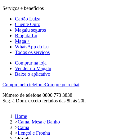
Serviços e benefícios
Cartão Luiza
Cliente Ouro
Magalu seguros
Blog da Lu
Maga +
WhatsApp da Lu
Todos os serviços
Comprar na loja
Vender no Magalu
Baixe o aplicativo
Compre pelo telefone
Compre pelo chat
Número de telefone 0800 773 3838
Seg. à Dom. exceto feriados das 8h às 20h
Home
>
Cama, Mesa e Banho
>
Cama
>
Lençol e Fronha
>
Fronha