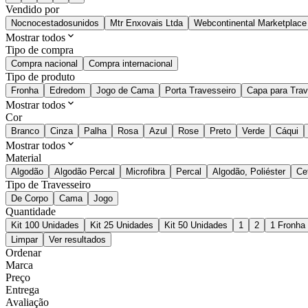
Vendido por
Nocnocestadosunidos
Mtr Enxovais Ltda
Webcontinental Marketplace
Mostrar todos
Tipo de compra
Compra nacional
Compra internacional
Tipo de produto
Fronha
Edredom
Jogo de Cama
Porta Travesseiro
Capa para Trav
Mostrar todos
Cor
Branco
Cinza
Palha
Rosa
Azul
Rose
Preto
Verde
Cáqui
Mostrar todos
Material
Algodão
Algodão Percal
Microfibra
Percal
Algodão, Poliéster
Ce
Tipo de Travesseiro
De Corpo
Cama
Jogo
Quantidade
Kit 100 Unidades
Kit 25 Unidades
Kit 50 Unidades
1
2
1 Fronha
Limpar
Ver resultados
Ordenar
Marca
Preço
Entrega
Avaliação