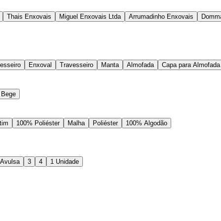
Thais Enxovais
Miguel Enxovais Ltda
Arrumadinho Enxovais
Domma
esseiro
Enxoval
Travesseiro
Manta
Almofada
Capa para Almofada
Bege
tim
100% Poliéster
Malha
Poliéster
100% Algodão
 Avulsa
3
4
1 Unidade