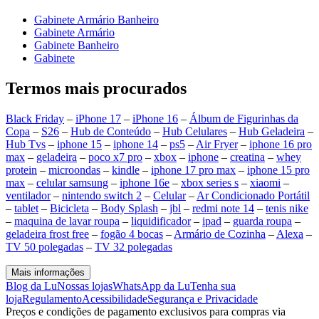
Gabinete Armário Banheiro
Gabinete Armário
Gabinete Banheiro
Gabinete
Termos mais procurados
Black Friday
–
iPhone 17
–
iPhone 16
–
Álbum de Figurinhas da
Copa
–
S26
–
Hub de Conteúdo
–
Hub Celulares
–
Hub Geladeira
–
Hub Tvs
–
iphone 15
–
iphone 14
–
ps5
–
Air Fryer
–
iphone 16 pro
max
–
geladeira
–
poco x7 pro
–
xbox
–
iphone
–
creatina
–
whey
protein
–
microondas
–
kindle
–
iphone 17 pro max
–
iphone 15 pro
max
–
celular samsung
–
iphone 16e
–
xbox series s
–
xiaomi
–
ventilador
–
nintendo switch 2
–
Celular
–
Ar Condicionado Portátil
–
tablet
–
Bicicleta
–
Body Splash
–
jbl
–
redmi note 14
–
tenis nike
–
maquina de lavar roupa
–
liquidificador
–
ipad
–
guarda roupa
–
geladeira frost free
–
fogão 4 bocas
–
Armário de Cozinha
–
Alexa
–
TV 50 polegadas
–
TV 32 polegadas
Mais informações
Blog da Lu
Nossas lojas
WhatsApp da Lu
Tenha sua
loja
Regulamento
Acessibilidade
Segurança e Privacidade
Preços e condições de pagamento exclusivos para compras via