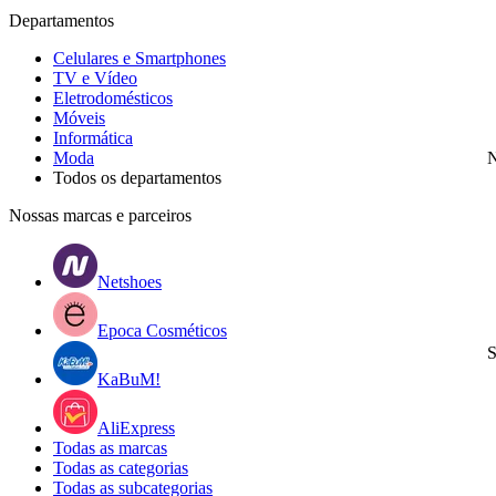
Departamentos
Celulares e Smartphones
TV e Vídeo
Eletrodomésticos
Móveis
Informática
Moda
N
Todos os departamentos
Nossas marcas e parceiros
Netshoes
Epoca Cosméticos
S
KaBuM!
AliExpress
Todas as marcas
Todas as categorias
Todas as subcategorias