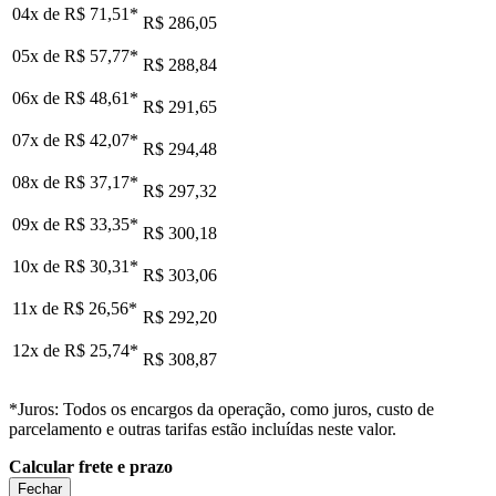
04x de
R$ 71,51
*
R$ 286,05
05x de
R$ 57,77
*
R$ 288,84
06x de
R$ 48,61
*
R$ 291,65
07x de
R$ 42,07
*
R$ 294,48
08x de
R$ 37,17
*
R$ 297,32
09x de
R$ 33,35
*
R$ 300,18
10x de
R$ 30,31
*
R$ 303,06
11x de
R$ 26,56
*
R$ 292,20
12x de
R$ 25,74
*
R$ 308,87
*Juros: Todos os encargos da operação, como juros, custo de
parcelamento e outras tarifas estão incluídas neste valor.
Calcular frete e prazo
Fechar