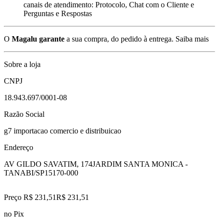
canais de atendimento: Protocolo, Chat com o Cliente e
Perguntas e Respostas
O
Magalu garante
a sua compra, do pedido à entrega.
Saiba mais
Sobre a loja
CNPJ
18.943.697/0001-08
Razão Social
g7 importacao comercio e distribuicao
Endereço
AV GILDO SAVATIM, 174
JARDIM SANTA MONICA -
TANABI/SP
15170-000
Preço R$ 231,51
R$
231
,
51
no Pix