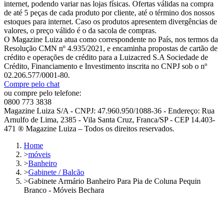
internet, podendo variar nas lojas físicas. Ofertas válidas na compra
de até 5 peças de cada produto por cliente, até o término dos nossos
estoques para internet. Caso os produtos apresentem divergências de
valores, o preço válido é o da sacola de compras.
O Magazine Luiza atua como correspondente no País, nos termos da
Resolução CMN nº 4.935/2021, e encaminha propostas de cartão de
crédito e operações de crédito para a Luizacred S.A Sociedade de
Crédito, Financiamento e Investimento inscrita no CNPJ sob o nº
02.206.577/0001-80.
Compre pelo chat
ou compre pelo telefone:
0800 773 3838
Magazine Luiza S/A - CNPJ: 47.960.950/1088-36 - Endereço: Rua
Arnulfo de Lima, 2385 - Vila Santa Cruz, Franca/SP - CEP 14.403-
471 ® Magazine Luiza – Todos os direitos reservados.
Home
>
móveis
>
Banheiro
>
Gabinete / Balcão
>
Gabinete Armário Banheiro Para Pia de Coluna Pequin
Branco - Móveis Bechara