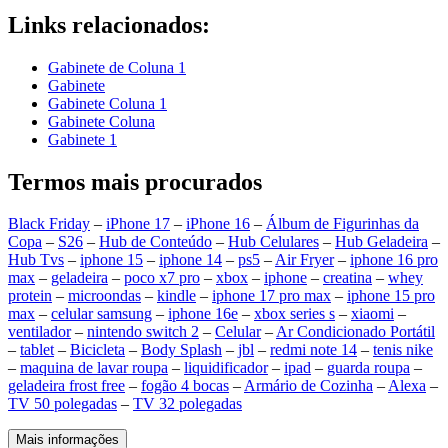
Links relacionados:
Gabinete de Coluna 1
Gabinete
Gabinete Coluna 1
Gabinete Coluna
Gabinete 1
Termos mais procurados
Black Friday
–
iPhone 17
–
iPhone 16
–
Álbum de Figurinhas da
Copa
–
S26
–
Hub de Conteúdo
–
Hub Celulares
–
Hub Geladeira
–
Hub Tvs
–
iphone 15
–
iphone 14
–
ps5
–
Air Fryer
–
iphone 16 pro
max
–
geladeira
–
poco x7 pro
–
xbox
–
iphone
–
creatina
–
whey
protein
–
microondas
–
kindle
–
iphone 17 pro max
–
iphone 15 pro
max
–
celular samsung
–
iphone 16e
–
xbox series s
–
xiaomi
–
ventilador
–
nintendo switch 2
–
Celular
–
Ar Condicionado Portátil
–
tablet
–
Bicicleta
–
Body Splash
–
jbl
–
redmi note 14
–
tenis nike
–
maquina de lavar roupa
–
liquidificador
–
ipad
–
guarda roupa
–
geladeira frost free
–
fogão 4 bocas
–
Armário de Cozinha
–
Alexa
–
TV 50 polegadas
–
TV 32 polegadas
Mais informações