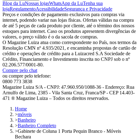
Blog da Lu
Nossas lojas
WhatsApp da Lu
Tenha sua
loja
Regulamento
Acessibilidade
Segurança e Privacidade
Preços e condições de pagamento exclusivos para compras via
internet, podendo variar nas lojas físicas. Ofertas válidas na compra
de até 5 peças de cada produto por cliente, até o término dos nossos
estoques para internet. Caso os produtos apresentem divergências de
valores, o preço válido é o da sacola de compras.
O Magazine Luiza atua como correspondente no País, nos termos da
Resolução CMN nº 4.935/2021, e encaminha propostas de cartão de
crédito e operações de crédito para a Luizacred S.A Sociedade de
Crédito, Financiamento e Investimento inscrita no CNPJ sob o nº
02.206.577/0001-80.
Compre pelo chat
ou compre pelo telefone:
0800 773 3838
Magazine Luiza S/A - CNPJ: 47.960.950/1088-36 - Endereço: Rua
Arnulfo de Lima, 2385 - Vila Santa Cruz, Franca/SP - CEP 14.403-
471 ® Magazine Luiza – Todos os direitos reservados.
Home
>
móveis
>
Banheiro
>
Banheiro Completo
>
Gabinete de Coluna 1 Porta Pequin Branco - Móveis
Bechara