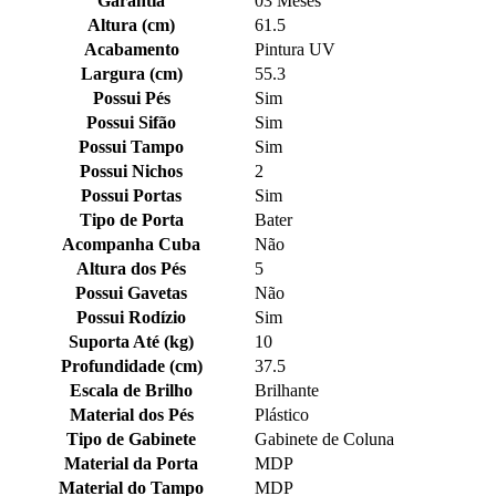
Garantia
03 Meses
Altura (cm)
61.5
Acabamento
Pintura UV
Largura (cm)
55.3
Possui Pés
Sim
Possui Sifão
Sim
Possui Tampo
Sim
Possui Nichos
2
Possui Portas
Sim
Tipo de Porta
Bater
Acompanha Cuba
Não
Altura dos Pés
5
Possui Gavetas
Não
Possui Rodízio
Sim
Suporta Até (kg)
10
Profundidade (cm)
37.5
Escala de Brilho
Brilhante
Material dos Pés
Plástico
Tipo de Gabinete
Gabinete de Coluna
Material da Porta
MDP
Material do Tampo
MDP