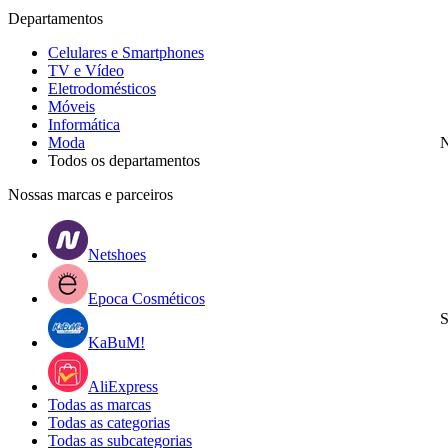
Departamentos
Celulares e Smartphones
TV e Vídeo
Eletrodomésticos
Móveis
Informática
Moda
N
Todos os departamentos
Nossas marcas e parceiros
Netshoes
Epoca Cosméticos
S
KaBuM!
AliExpress
Todas as marcas
Todas as categorias
Todas as subcategorias