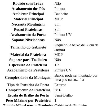
Rodízio com Trava
Não
Acabamento dos Pés
Pintura
Ambiente Principal
Banheiro
Material Principal
MDP
Necessita Montagem
Sim
Possui Prateleiras
Sim
Acabamento da Porta
Pintura UV
Sapatas Niveladoras
Não
Pequeno: Abaixo de 60cm de
Tamanho do Gabinete
largura
Material da Prateleira
MDP
Suporte para Toalheiro
Não
Espessura da Prateleira
1.2
Acabamento da Prateleira
Pintura UV
Baixa: pode ser montado por
Complexidade da Montagem
uma pessoa sozinha
Tipo de Puxador da Porta
Externo
Comprimento da Prateleira
38.6
Escala de Brilho da Porta
Semi-Brilho
Peso Máximo por Prateleira
1
Tipo de Móvel para o Banheiro
Gabinete de Banheiro