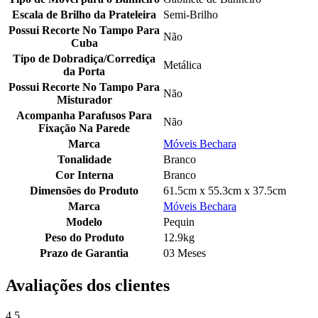
Escala de Brilho da Prateleira
Semi-Brilho
Possui Recorte No Tampo Para
Não
Cuba
Tipo de Dobradiça/Corrediça
Metálica
da Porta
Possui Recorte No Tampo Para
Não
Misturador
Acompanha Parafusos Para
Não
Fixação Na Parede
Marca
Móveis Bechara
Tonalidade
Branco
Cor Interna
Branco
Dimensões do Produto
61.5cm x 55.3cm x 37.5cm
Marca
Móveis Bechara
Modelo
Pequin
Peso do Produto
12.9kg
Prazo de Garantia
03 Meses
Avaliações dos clientes
4.5