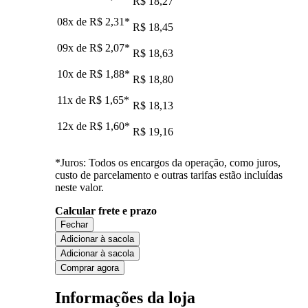
R$ 18,27
08x de
R$ 2,31
*
R$ 18,45
09x de
R$ 2,07
*
R$ 18,63
10x de
R$ 1,88
*
R$ 18,80
11x de
R$ 1,65
*
R$ 18,13
12x de
R$ 1,60
*
R$ 19,16
*Juros: Todos os encargos da operação, como juros,
custo de parcelamento e outras tarifas estão incluídas
neste valor.
Calcular frete e prazo
Fechar
Adicionar à sacola
Adicionar à sacola
Comprar agora
Informações da loja