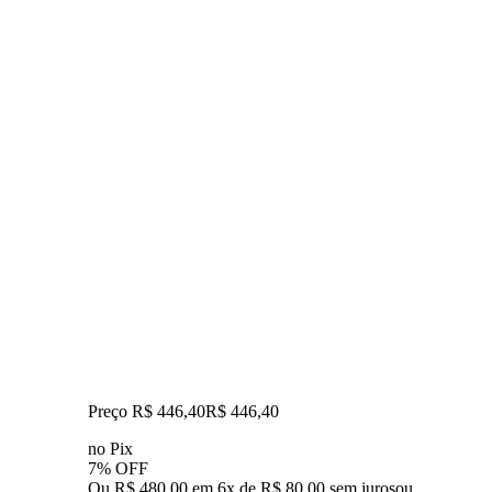
Preço R$ 446,40
R$
446
,
40
no Pix
7% OFF
Ou R$ 480,00 em 6x de R$ 80,00 sem juros
ou