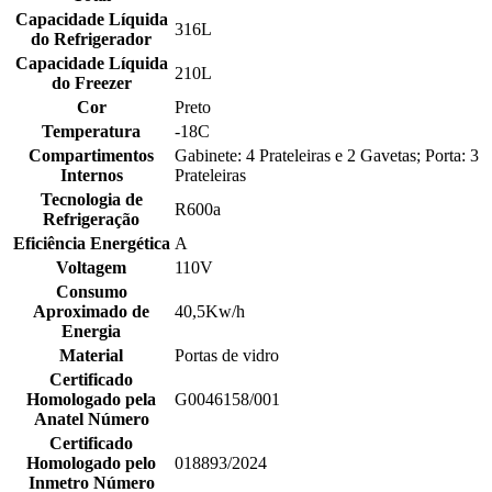
Capacidade Líquida
316L
do Refrigerador
Capacidade Líquida
210L
do Freezer
Cor
Preto
Temperatura
-18C
Compartimentos
Gabinete: 4 Prateleiras e 2 Gavetas; Porta: 3
Internos
Prateleiras
Tecnologia de
R600a
Refrigeração
Eficiência Energética
A
Voltagem
110V
Consumo
Aproximado de
40,5Kw/h
Energia
Material
Portas de vidro
Certificado
Homologado pela
G0046158/001
Anatel Número
Certificado
Homologado pelo
018893/2024
Inmetro Número