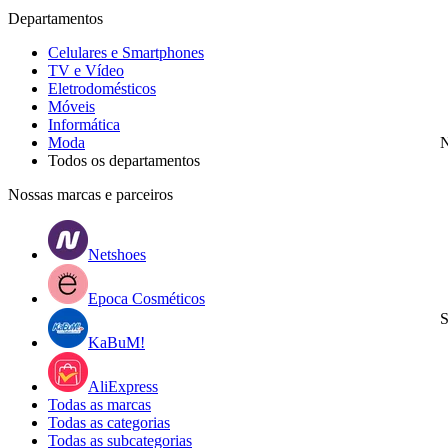
Departamentos
Celulares e Smartphones
TV e Vídeo
Eletrodomésticos
Móveis
Informática
Moda
N
Todos os departamentos
Nossas marcas e parceiros
Netshoes
Epoca Cosméticos
S
KaBuM!
AliExpress
Todas as marcas
Todas as categorias
Todas as subcategorias