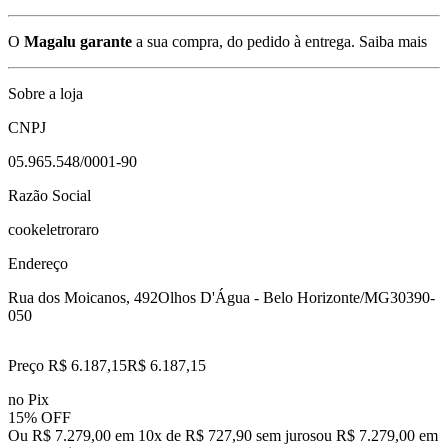
O
Magalu garante
a sua compra, do pedido à entrega.
Saiba mais
Sobre a loja
CNPJ
05.965.548/0001-90
Razão Social
cookeletroraro
Endereço
Rua dos Moicanos, 492
Olhos D'Água - Belo Horizonte/MG
30390-
050
Preço R$ 6.187,15
R$
6.187
,
15
no Pix
15% OFF
Ou R$ 7.279,00 em 10x de R$ 727,90 sem juros
ou
R$ 7.279,00
em