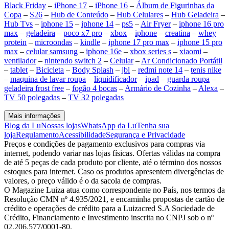
Black Friday
–
iPhone 17
–
iPhone 16
–
Álbum de Figurinhas da
Copa
–
S26
–
Hub de Conteúdo
–
Hub Celulares
–
Hub Geladeira
–
Hub Tvs
–
iphone 15
–
iphone 14
–
ps5
–
Air Fryer
–
iphone 16 pro
max
–
geladeira
–
poco x7 pro
–
xbox
–
iphone
–
creatina
–
whey
protein
–
microondas
–
kindle
–
iphone 17 pro max
–
iphone 15 pro
max
–
celular samsung
–
iphone 16e
–
xbox series s
–
xiaomi
–
ventilador
–
nintendo switch 2
–
Celular
–
Ar Condicionado Portátil
–
tablet
–
Bicicleta
–
Body Splash
–
jbl
–
redmi note 14
–
tenis nike
–
maquina de lavar roupa
–
liquidificador
–
ipad
–
guarda roupa
–
geladeira frost free
–
fogão 4 bocas
–
Armário de Cozinha
–
Alexa
–
TV 50 polegadas
–
TV 32 polegadas
Mais informações
Blog da Lu
Nossas lojas
WhatsApp da Lu
Tenha sua
loja
Regulamento
Acessibilidade
Segurança e Privacidade
Preços e condições de pagamento exclusivos para compras via
internet, podendo variar nas lojas físicas. Ofertas válidas na compra
de até 5 peças de cada produto por cliente, até o término dos nossos
estoques para internet. Caso os produtos apresentem divergências de
valores, o preço válido é o da sacola de compras.
O Magazine Luiza atua como correspondente no País, nos termos da
Resolução CMN nº 4.935/2021, e encaminha propostas de cartão de
crédito e operações de crédito para a Luizacred S.A Sociedade de
Crédito, Financiamento e Investimento inscrita no CNPJ sob o nº
02.206.577/0001-80.