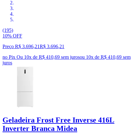
(195)
10% OFF
Preço R$ 3.696,21
R$
3.696
,
21
no Pix
Ou 10x de R$ 410,69 sem juros
ou
10
x de
R$ 410,69
sem
juros
Geladeira Frost Free Inverse 416L
Inverter Branca Midea