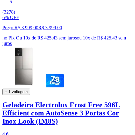
(3278)
6% OFF
Preço R$ 3.999,00
R$
3.999
,
00
no Pix
Ou 10x de R$ 425,43 sem juros
ou
10
x de
R$ 425,43
sem
juros
+ 1 voltagem
Geladeira Electrolux Frost Free 596L
Efficient com AutoSense 3 Portas Cor
Inox Look (IM8S)
4.6