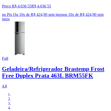
Preço R$ 4.036,55
R$
4.036
,
55
no Pix
Ou 10x de R$ 424,90 sem juros
ou
10
x de
R$ 424,90
sem
juros
Full
Geladeira/Refrigerador Brastemp Frost
Free Duplex Prata 463L BRM55FK
4.8