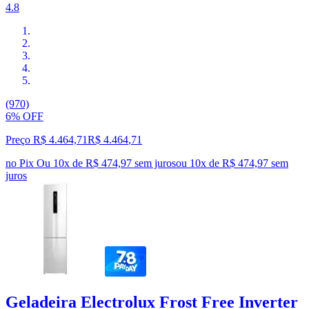
4.8
(970)
6% OFF
Preço R$ 4.464,71
R$
4.464
,
71
no Pix
Ou 10x de R$ 474,97 sem juros
ou
10
x de
R$ 474,97
sem
juros
Geladeira Electrolux Frost Free Inverter