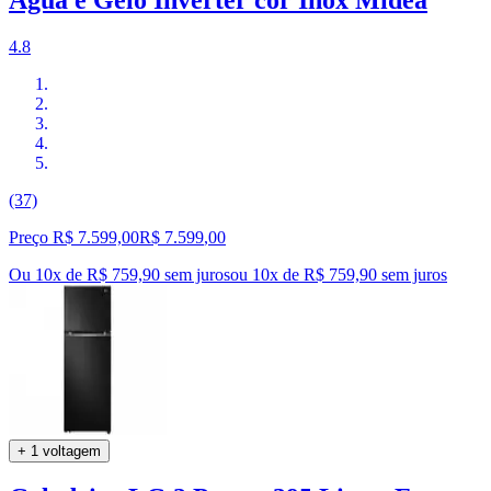
4.8
(37)
Preço R$ 7.599,00
R$
7.599
,
00
Ou 10x de R$ 759,90 sem juros
ou
10
x de
R$ 759,90
sem juros
+ 1 voltagem