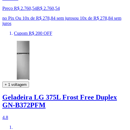
Preço R$ 2.760,54
R$
2.760
,
54
no Pix
Ou 10x de R$ 278,84 sem juros
ou
10
x de
R$ 278,84
sem
juros
Cupom R$ 200 OFF
+ 1 voltagem
Geladeira LG 375L Frost Free Duplex
GN-B372PFM
4.8