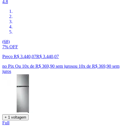
4.8
(68)
7% OFF
Preço R$ 3.440,07
R$
3.440
,
07
no Pix
Ou 10x de R$ 369,90 sem juros
ou
10
x de
R$ 369,90
sem
juros
+ 1 voltagem
Full