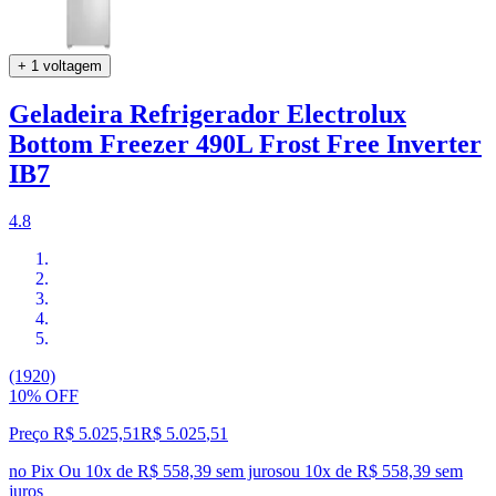
+ 1 voltagem
Geladeira Refrigerador Electrolux
Bottom Freezer 490L Frost Free Inverter
IB7
4.8
(1920)
10% OFF
Preço R$ 5.025,51
R$
5.025
,
51
no Pix
Ou 10x de R$ 558,39 sem juros
ou
10
x de
R$ 558,39
sem
juros