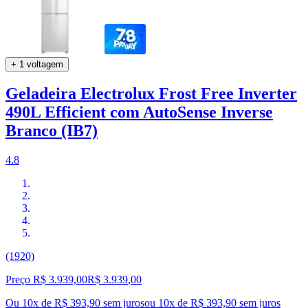
+ 1 voltagem
Geladeira Electrolux Frost Free Inverter
490L Efficient com AutoSense Inverse
Branco (IB7)
4.8
(1920)
Preço R$ 3.939,00
R$
3.939
,
00
Ou 10x de R$ 393,90 sem juros
ou
10
x de
R$ 393,90
sem juros