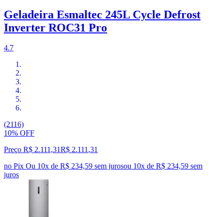
Geladeira Esmaltec 245L Cycle Defrost
Inverter ROC31 Pro
4.7
(2116)
10% OFF
Preço R$ 2.111,31
R$
2.111
,
31
no Pix
Ou 10x de R$ 234,59 sem juros
ou
10
x de
R$ 234,59
sem
juros