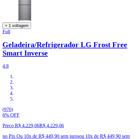
+ 1 voltagem
Full
Geladeira/Refrigerador LG Frost Free
Smart Inverse
4.8
(970)
6% OFF
Preço R$ 4.229,06
R$
4.229
,
06
no Pix
Ou 10x de R$ 449,90 sem juros
ou
10
x de
R$ 449,90
sem