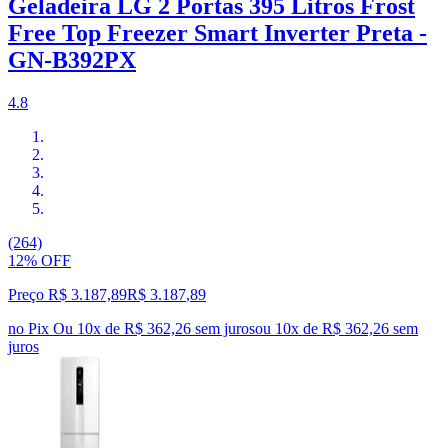
Geladeira LG 2 Portas 395 Litros Frost
Free Top Freezer Smart Inverter Preta -
GN-B392PX
4.8
(264)
12% OFF
Preço R$ 3.187,89
R$
3.187
,
89
no Pix
Ou 10x de R$ 362,26 sem juros
ou
10
x de
R$ 362,26
sem
juros