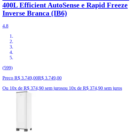
400L Efficient AutoSense e Rapid Freeze
Inverse Branca (IB6)
4.8
(599)
Preço R$ 3.749,00
R$
3.749
,
00
Ou 10x de R$ 374,90 sem juros
ou
10
x de
R$ 374,90
sem juros