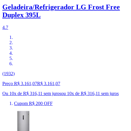
Geladeira/Refrigerador LG Frost Free
Duplex 395L
4.7
(1932)
Preço R$ 3.161,07
R$
3.161
,
07
Ou 10x de R$ 316,11 sem juros
ou
10
x de
R$ 316,11
sem juros
Cupom R$ 200 OFF