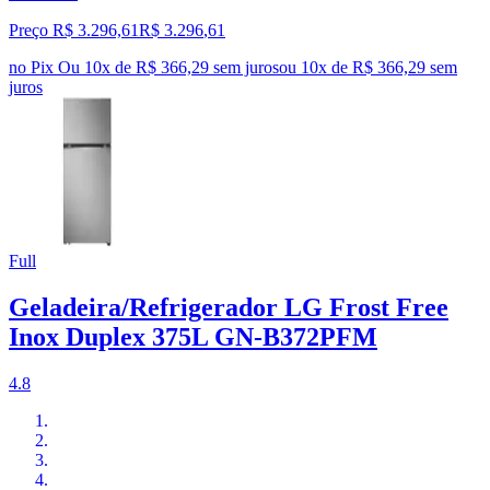
Preço R$ 3.296,61
R$
3.296
,
61
no Pix
Ou 10x de R$ 366,29 sem juros
ou
10
x de
R$ 366,29
sem
juros
Full
Geladeira/Refrigerador LG Frost Free
Inox Duplex 375L GN-B372PFM
4.8