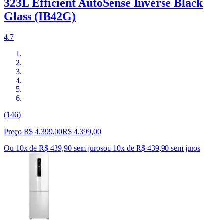
323L Efficient AutoSense Inverse Black
Glass (IB42G)
4.7
(146)
Preço R$ 4.399,00
R$
4.399
,
00
Ou 10x de R$ 439,90 sem juros
ou
10
x de
R$ 439,90
sem juros