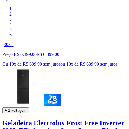
(3031)
Preço R$ 6.399,00
R$
6.399
,
00
Ou 10x de R$ 639,90 sem juros
ou
10
x de
R$ 639,90
sem juros
+ 1 voltagem
Geladeira Electrolux Frost Free Inverter