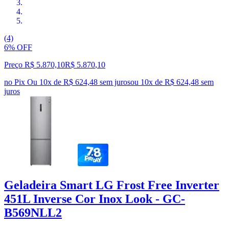
(4)
6% OFF
Preço R$ 5.870,10
R$
5.870
,
10
no Pix
Ou 10x de R$ 624,48 sem juros
ou
10
x de
R$ 624,48
sem
juros
Geladeira Smart LG Frost Free Inverter
451L Inverse Cor Inox Look - GC-
B569NLL2