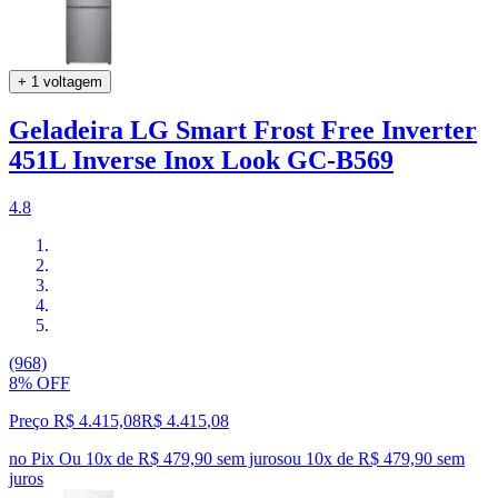
+ 1 voltagem
Geladeira LG Smart Frost Free Inverter
451L Inverse Inox Look GC-B569
4.8
(968)
8% OFF
Preço R$ 4.415,08
R$
4.415
,
08
no Pix
Ou 10x de R$ 479,90 sem juros
ou
10
x de
R$ 479,90
sem
juros