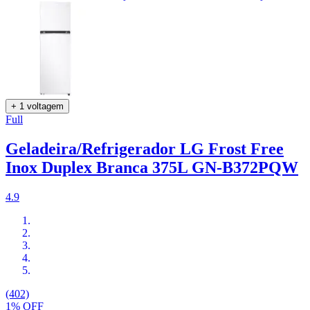
+ 1 voltagem
Full
Geladeira/Refrigerador LG Frost Free
Inox Duplex Branca 375L GN-B372PQW
4.9
(402)
1% OFF