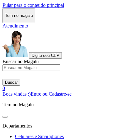
Pular para o conteudo principal
Tem no magalu
Atendimento
Digite seu CEP
Buscar no Magalu
Buscar
0
Boas vindas :)
Entre ou Cadastre-se
Tem no Magalu
Departamentos
Celulares e Smartphones