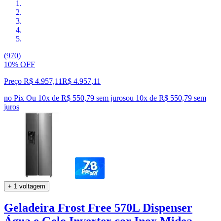
(970)
10% OFF
Preço R$ 4.957,11
R$
4.957
,
11
no Pix
Ou 10x de R$ 550,79 sem juros
ou
10
x de
R$ 550,79
sem
juros
+ 1 voltagem
Geladeira Frost Free 570L Dispenser
Água e Gelo Inverter cor Inox Midea