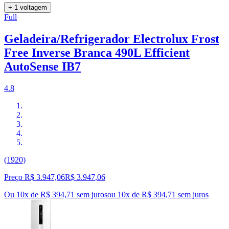
+ 1 voltagem
Full
Geladeira/Refrigerador Electrolux Frost
Free Inverse Branca 490L Efficient
AutoSense IB7
4.8
(1920)
Preço R$ 3.947,06
R$
3.947
,
06
Ou 10x de R$ 394,71 sem juros
ou
10
x de
R$ 394,71
sem juros