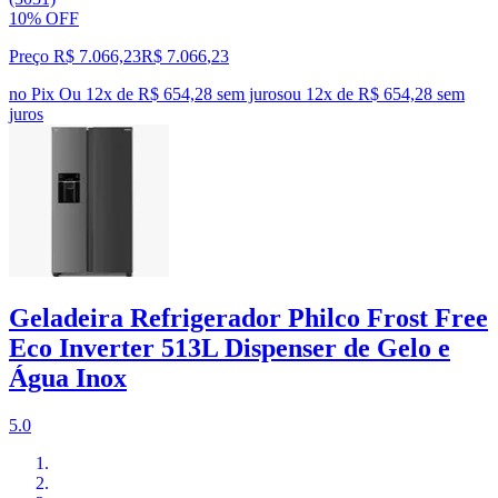
10% OFF
Preço R$ 7.066,23
R$
7.066
,
23
no Pix
Ou 12x de R$ 654,28 sem juros
ou
12
x de
R$ 654,28
sem
juros
Geladeira Refrigerador Philco Frost Free
Eco Inverter 513L Dispenser de Gelo e
Água Inox
5.0