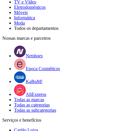
TV e Vídeo
Eletrodomésticos
Móveis
Informática
Moda
Todos os departamentos
Nossas marcas e parceiros
Netshoes
Epoca Cosméticos
KaBuM!
AliExpress
Todas as marcas
Todas as categorias
Todas as subcategorias
Serviços e benefícios
Cartão Luiza