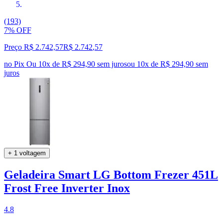
(193)
7% OFF
Preço R$ 2.742,57
R$
2.742
,
57
no Pix
Ou 10x de R$ 294,90 sem juros
ou
10
x de
R$ 294,90
sem
juros
+ 1 voltagem
Geladeira Smart LG Bottom Frezer 451L
Frost Free Inverter Inox
4.8