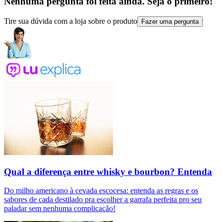
Nenhuma pergunta foi feita ainda. Seja o primeiro!
Tire sua dúvida com a loja sobre o produto
Fazer uma pergunta
Qual a diferença entre whisky e bourbon? Entenda
Do milho americano à cevada escocesa: entenda as regras e os
sabores de cada destilado pra escolher a garrafa perfeita pro seu
paladar sem nenhuma complicação!