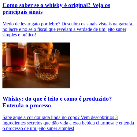
Como saber se o whisky é original? Veja os
principais sinais
Medo de levar gato por lebre? Descubra os sinais visuais na garrafa,
no lacre e no selo fiscal que revelam a verdade de um jeito super
simples e prático!
Whisky: do que é feito e como é produzido?
Entenda o processo
Sabe aquela cor dourada linda no copo? Vem descobrir os 3
ingredientes secretos que dão vida a essa bebida charmosa e entenda
o processo de um jeito super simples!