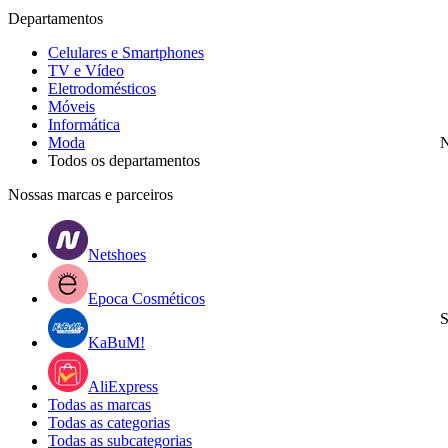
Departamentos
Celulares e Smartphones
TV e Vídeo
Eletrodomésticos
Móveis
Informática
Moda
N
Todos os departamentos
Nossas marcas e parceiros
Netshoes
Epoca Cosméticos
S
KaBuM!
AliExpress
Todas as marcas
Todas as categorias
Todas as subcategorias