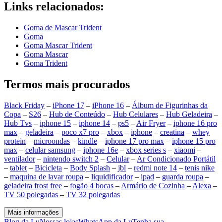
Links relacionados:
Goma de Mascar Trident
Goma
Goma Mascar Trident
Goma Mascar
Goma Trident
Termos mais procurados
Black Friday
–
iPhone 17
–
iPhone 16
–
Álbum de Figurinhas da
Copa
–
S26
–
Hub de Conteúdo
–
Hub Celulares
–
Hub Geladeira
–
Hub Tvs
–
iphone 15
–
iphone 14
–
ps5
–
Air Fryer
–
iphone 16 pro
max
–
geladeira
–
poco x7 pro
–
xbox
–
iphone
–
creatina
–
whey
protein
–
microondas
–
kindle
–
iphone 17 pro max
–
iphone 15 pro
max
–
celular samsung
–
iphone 16e
–
xbox series s
–
xiaomi
–
ventilador
–
nintendo switch 2
–
Celular
–
Ar Condicionado Portátil
–
tablet
–
Bicicleta
–
Body Splash
–
jbl
–
redmi note 14
–
tenis nike
–
maquina de lavar roupa
–
liquidificador
–
ipad
–
guarda roupa
–
geladeira frost free
–
fogão 4 bocas
–
Armário de Cozinha
–
Alexa
–
TV 50 polegadas
–
TV 32 polegadas
Mais informações
Blog da Lu
Nossas lojas
WhatsApp da Lu
Tenha sua