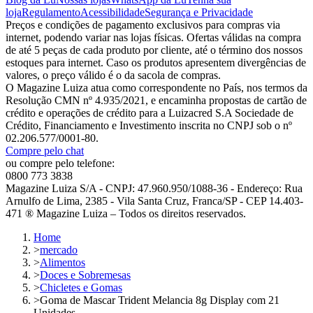
loja
Regulamento
Acessibilidade
Segurança e Privacidade
Preços e condições de pagamento exclusivos para compras via
internet, podendo variar nas lojas físicas. Ofertas válidas na compra
de até 5 peças de cada produto por cliente, até o término dos nossos
estoques para internet. Caso os produtos apresentem divergências de
valores, o preço válido é o da sacola de compras.
O Magazine Luiza atua como correspondente no País, nos termos da
Resolução CMN nº 4.935/2021, e encaminha propostas de cartão de
crédito e operações de crédito para a Luizacred S.A Sociedade de
Crédito, Financiamento e Investimento inscrita no CNPJ sob o nº
02.206.577/0001-80.
Compre pelo chat
ou compre pelo telefone:
0800 773 3838
Magazine Luiza S/A - CNPJ: 47.960.950/1088-36 - Endereço: Rua
Arnulfo de Lima, 2385 - Vila Santa Cruz, Franca/SP - CEP 14.403-
471 ® Magazine Luiza – Todos os direitos reservados.
Home
>
mercado
>
Alimentos
>
Doces e Sobremesas
>
Chicletes e Gomas
>
Goma de Mascar Trident Melancia 8g Display com 21
Unidades