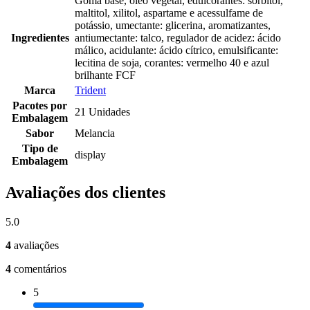
Goma base, óleo vegetal, edulcorantes: sorbitol,
maltitol, xilitol, aspartame e acessulfame de
potássio, umectante: glicerina, aromatizantes,
Ingredientes
antiumectante: talco, regulador de acidez: ácido
málico, acidulante: ácido cítrico, emulsificante:
lecitina de soja, corantes: vermelho 40 e azul
brilhante FCF
Marca
Trident
Pacotes por
21 Unidades
Embalagem
Sabor
Melancia
Tipo de
display
Embalagem
Avaliações dos clientes
5.0
4
avaliações
4
comentários
5