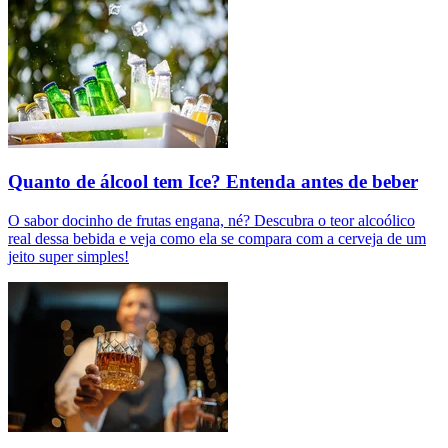
Quanto de álcool tem Ice? Entenda antes de beber
O sabor docinho de frutas engana, né? Descubra o teor alcoólico
real dessa bebida e veja como ela se compara com a cerveja de um
jeito super simples!