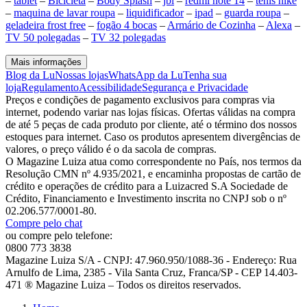
–
tablet
–
Bicicleta
–
Body Splash
–
jbl
–
redmi note 14
–
tenis nike
–
maquina de lavar roupa
–
liquidificador
–
ipad
–
guarda roupa
–
geladeira frost free
–
fogão 4 bocas
–
Armário de Cozinha
–
Alexa
–
TV 50 polegadas
–
TV 32 polegadas
Mais informações
Blog da Lu
Nossas lojas
WhatsApp da Lu
Tenha sua
loja
Regulamento
Acessibilidade
Segurança e Privacidade
Preços e condições de pagamento exclusivos para compras via
internet, podendo variar nas lojas físicas. Ofertas válidas na compra
de até 5 peças de cada produto por cliente, até o término dos nossos
estoques para internet. Caso os produtos apresentem divergências de
valores, o preço válido é o da sacola de compras.
O Magazine Luiza atua como correspondente no País, nos termos da
Resolução CMN nº 4.935/2021, e encaminha propostas de cartão de
crédito e operações de crédito para a Luizacred S.A Sociedade de
Crédito, Financiamento e Investimento inscrita no CNPJ sob o nº
02.206.577/0001-80.
Compre pelo chat
ou compre pelo telefone:
0800 773 3838
Magazine Luiza S/A - CNPJ: 47.960.950/1088-36 - Endereço: Rua
Arnulfo de Lima, 2385 - Vila Santa Cruz, Franca/SP - CEP 14.403-
471 ® Magazine Luiza – Todos os direitos reservados.