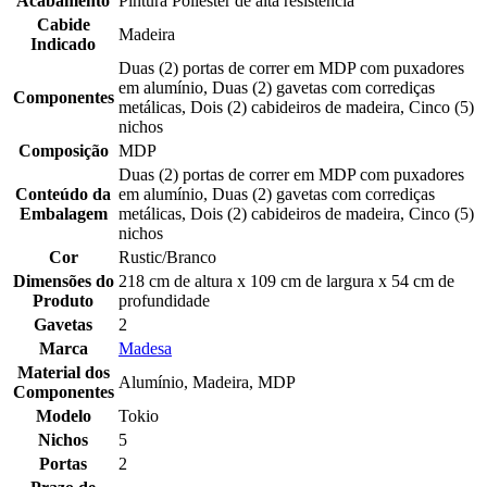
Acabamento
Pintura Poliéster de alta resistência
Cabide
Madeira
Indicado
Duas (2) portas de correr em MDP com puxadores
em alumínio, Duas (2) gavetas com corrediças
Componentes
metálicas, Dois (2) cabideiros de madeira, Cinco (5)
nichos
Composição
MDP
Duas (2) portas de correr em MDP com puxadores
Conteúdo da
em alumínio, Duas (2) gavetas com corrediças
Embalagem
metálicas, Dois (2) cabideiros de madeira, Cinco (5)
nichos
Cor
Rustic/Branco
Dimensões do
218 cm de altura x 109 cm de largura x 54 cm de
Produto
profundidade
Gavetas
2
Marca
Madesa
Material dos
Alumínio, Madeira, MDP
Componentes
Modelo
Tokio
Nichos
5
Portas
2