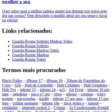
escolher a sua
Quer saber qual a melhor cadeira gamer pra detonar nos jogos sem
dor nas costas? Vem descobrir o modelo ideal pro seu setup e focar
na vitória!
Links relacionados:
Guarda-Roupa Solteiro Madesa Tokio
Guarda-Roupa Solteiro
Guarda-Roupa Madesa Tokio
Guarda-Roupa Madesa
Guarda-Roupa Tokio
Termos mais procurados
Black Friday
–
iPhone 17
–
iPhone 16
–
Álbum de Figurinhas da
Copa
–
S26
–
Hub de Conteúdo
–
Hub Celulares
–
Hub Geladeira
–
Hub Tvs
–
iphone 15
–
iphone 14
–
ps5
–
Air Fryer
–
iphone 16 pro
max
–
geladeira
–
poco x7 pro
–
xbox
–
iphone
–
creatina
–
whey
protein
–
microondas
–
kindle
–
iphone 17 pro max
–
iphone 15 pro
max
–
celular samsung
–
iphone 16e
–
xbox series s
–
xiaomi
–
ventilador
–
nintendo switch 2
–
Celular
–
Ar Condicionado Portátil