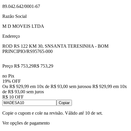
89.042.642/0001-67
Razão Social
M D MOVEIS LTDA
Endereço
ROD RS 122 KM 30, SN
SANTA TERESINHA - BOM
PRINCIPIO/RS
95765-000
Preço R$ 753,29
R$
753
,
29
no Pix
19% OFF
Ou R$ 929,99 em 10x de R$ 93,00 sem juros
ou
R$ 929,99
em
10
x
de
R$ 93,00
sem juros
R$ 10 OFF
Copiar
Copie o cupom e cole na revisão. Válido até
10 de set
.
Ver opções de pagamento