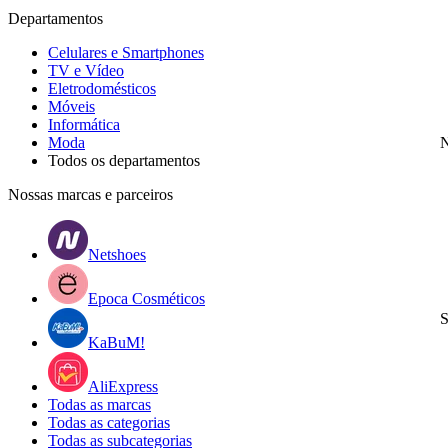
Departamentos
Celulares e Smartphones
TV e Vídeo
Eletrodomésticos
Móveis
Informática
Moda
N
Todos os departamentos
Nossas marcas e parceiros
Netshoes
Epoca Cosméticos
S
KaBuM!
AliExpress
Todas as marcas
Todas as categorias
Todas as subcategorias