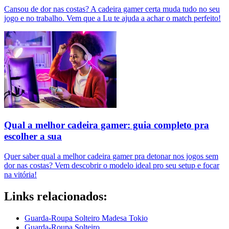
Cansou de dor nas costas? A cadeira gamer certa muda tudo no seu
jogo e no trabalho. Vem que a Lu te ajuda a achar o match perfeito!
Qual a melhor cadeira gamer: guia completo pra
escolher a sua
Quer saber qual a melhor cadeira gamer pra detonar nos jogos sem
dor nas costas? Vem descobrir o modelo ideal pro seu setup e focar
na vitória!
Links relacionados:
Guarda-Roupa Solteiro Madesa Tokio
Guarda-Roupa Solteiro