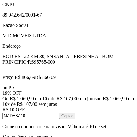
CNPJ
89.042.642/0001-67
Razão Social
M D MOVEIS LTDA
Endereço
ROD RS 122 KM 30, SN
SANTA TERESINHA - BOM
PRINCIPIO/RS
95765-000
Preço R$ 866,69
R$
866
,
69
no Pix
19% OFF
Ou R$ 1.069,99 em 10x de R$ 107,00 sem juros
ou
R$ 1.069,99
em
10
x de
R$ 107,00
sem juros
R$ 10 OFF
Copiar
Copie o cupom e cole na revisão. Válido até
10 de set
.
Ver opções de pagamento