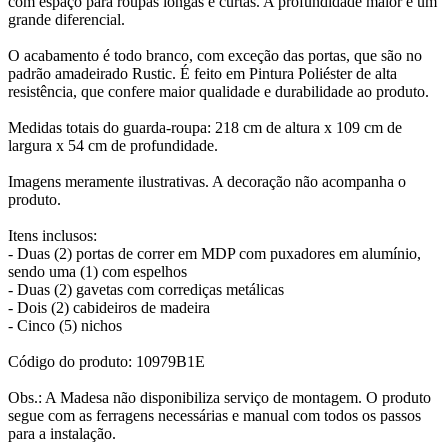
com espaço para roupas longas e curtas. A profundidade maior é um
grande diferencial.
O acabamento é todo branco, com exceção das portas, que são no
padrão amadeirado Rustic. É feito em Pintura Poliéster de alta
resistência, que confere maior qualidade e durabilidade ao produto.
Medidas totais do guarda-roupa: 218 cm de altura x 109 cm de
largura x 54 cm de profundidade.
Imagens meramente ilustrativas. A decoração não acompanha o
produto.
Itens inclusos:
- Duas (2) portas de correr em MDP com puxadores em alumínio,
sendo uma (1) com espelhos
- Duas (2) gavetas com corrediças metálicas
- Dois (2) cabideiros de madeira
- Cinco (5) nichos
Código do produto: 10979B1E
Obs.: A Madesa não disponibiliza serviço de montagem. O produto
segue com as ferragens necessárias e manual com todos os passos
para a instalação.