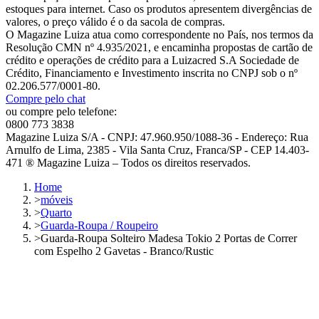
estoques para internet. Caso os produtos apresentem divergências de
valores, o preço válido é o da sacola de compras.
O Magazine Luiza atua como correspondente no País, nos termos da
Resolução CMN nº 4.935/2021, e encaminha propostas de cartão de
crédito e operações de crédito para a Luizacred S.A Sociedade de
Crédito, Financiamento e Investimento inscrita no CNPJ sob o nº
02.206.577/0001-80.
Compre pelo chat
ou compre pelo telefone:
0800 773 3838
Magazine Luiza S/A - CNPJ: 47.960.950/1088-36 - Endereço: Rua
Arnulfo de Lima, 2385 - Vila Santa Cruz, Franca/SP - CEP 14.403-
471 ® Magazine Luiza – Todos os direitos reservados.
Home
>
móveis
>
Quarto
>
Guarda-Roupa / Roupeiro
>
Guarda-Roupa Solteiro Madesa Tokio 2 Portas de Correr
com Espelho 2 Gavetas - Branco/Rustic