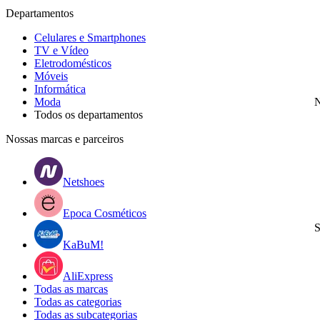
Departamentos
Celulares e Smartphones
TV e Vídeo
Eletrodomésticos
Móveis
Informática
Moda
N
Todos os departamentos
Nossas marcas e parceiros
Netshoes
Epoca Cosméticos
S
KaBuM!
AliExpress
Todas as marcas
Todas as categorias
Todas as subcategorias