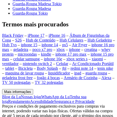
Guarda-Roupa Madesa Tokio
Guarda-Roupa Madesa
Guarda-Roupa Tokio
Termos mais procurados
Black Friday
–
iPhone 17
–
iPhone 16
–
Álbum de Figurinhas da
Copa
–
S26
–
Hub de Conteúdo
–
Hub Celulares
–
Hub Geladeira
–
Hub Tvs
–
iphone 15
–
iphone 14
–
ps5
–
Air Fryer
–
iphone 16 pro
max
–
geladeira
–
poco x7 pro
–
xbox
–
iphone
–
creatina
–
whey
protein
–
microondas
–
kindle
–
iphone 17 pro max
–
iphone 15 pro
max
–
celular samsung
–
iphone 16e
–
xbox series s
–
xiaomi
–
ventilador
–
nintendo switch 2
–
Celular
–
Ar Condicionado Portátil
–
tablet
–
Bicicleta
–
Body Splash
–
jbl
–
redmi note 14
–
tenis nike
–
maquina de lavar roupa
–
liquidificador
–
ipad
–
guarda roupa
–
geladeira frost free
–
fogão 4 bocas
–
Armário de Cozinha
–
Alexa
–
TV 50 polegadas
–
TV 32 polegadas
Mais informações
Blog da Lu
Nossas lojas
WhatsApp da Lu
Tenha sua
loja
Regulamento
Acessibilidade
Segurança e Privacidade
Preços e condições de pagamento exclusivos para compras via
internet, podendo variar nas lojas físicas. Ofertas válidas na compra
de até 5 peças de cada produto por cliente, até o término dos nossos