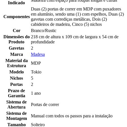
Madeira com espaço para roupas longas e curtas
Indicado
Duas (2) portas de correr em MDP com puxadores
em alumínio, sendo uma (1) com espelhos, Duas (2)
Componentes
gavetas com corrediças metálicas, Dois (2)
cabideiros de madeira, Cinco (5) nichos
Cor
Branco/Rustic
Dimensões do
218 cm de altura x 109 cm de largura x 54 cm de
Produto
profundidade
Gavetas
2
Marca
Madesa
Material da
MDP
Estrutura
Modelo
Tokio
Nichos
5
Portas
2
Prazo de
1 ano
Garantia
Sistema de
Portas de correr
Abertura
Sistema de
Manual com todos os passos para a instalação
Montagem
Tamanho
Solteiro