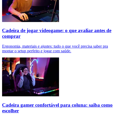
Cadeira de jogar videogame: o que avaliar antes de
comprar
Ergonomia, materiais e ajustes: tudo o que você precisa saber pra
montar o setup perfeito e jogar com saúde.
Cadeira gamer confortável para coluna: saiba como
escolher