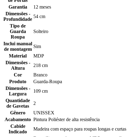
de Portas
Garantia
12 meses
Dimensões -
54 cm
Profundidade
Tipo de
Guarda
Solteiro
Roupa
Inclui manual
Sim
de montagem
Material
MDP
Dimensões -
218 cm
Altura
Cor
Branco
Produto
Guarda-Roupa
Dimensões -
109 cm
Largura
Quantidade
2
de Gavetas
Gênero
UNISSEX
Acabamento
Pintura Poliéster de alta resistência
Cabide
Madeira com espaço para roupas longas e curtas
Indicado