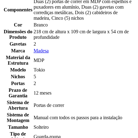
Duas (2) portas de correr em MDP com espelhos e
puxadores em alumínio, Duas (2) gavetas com
Componentes
corrediças metálicas, Dois (2) cabideiros de
madeira, Cinco (5) nichos
Cor
Branco
Dimensões do
218 cm de altura x 109 cm de largura x 54 cm de
Produto
profundidade
Gavetas
2
Marca
Madesa
Material da
MDP
Estrutura
Modelo
Tokio
Nichos
5
Portas
2
Prazo de
12 meses
Garantia
Sistema de
Portas de correr
Abertura
Sistema de
Manual com todos os passos para a instalação
Montagem
Tamanho
Solteiro
Tipo de
Guarda-roupa