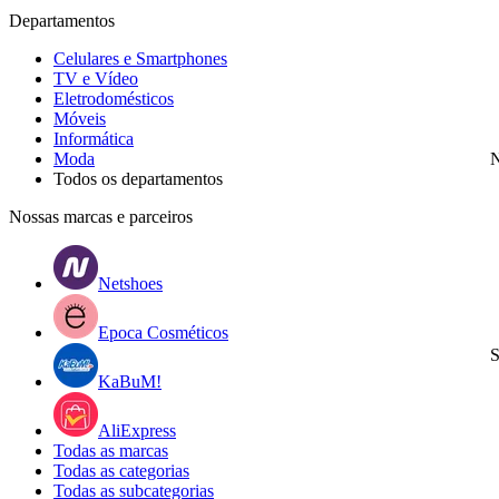
Departamentos
Celulares e Smartphones
TV e Vídeo
Eletrodomésticos
Móveis
Informática
Moda
N
Todos os departamentos
Nossas marcas e parceiros
Netshoes
Epoca Cosméticos
S
KaBuM!
AliExpress
Todas as marcas
Todas as categorias
Todas as subcategorias