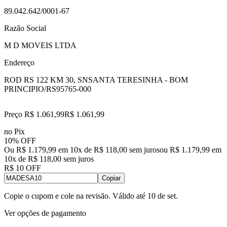
89.042.642/0001-67
Razão Social
M D MOVEIS LTDA
Endereço
ROD RS 122 KM 30, SN
SANTA TERESINHA - BOM
PRINCIPIO/RS
95765-000
Preço R$ 1.061,99
R$
1.061
,
99
no Pix
10% OFF
Ou R$ 1.179,99 em 10x de R$ 118,00 sem juros
ou
R$ 1.179,99
em
10
x de
R$ 118,00
sem juros
R$ 10 OFF
Copiar
Copie o cupom e cole na revisão. Válido até
10 de set
.
Ver opções de pagamento