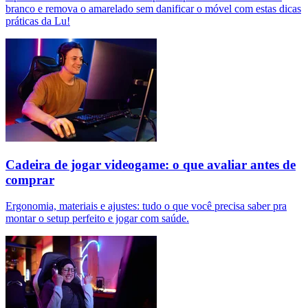
branco e remova o amarelado sem danificar o móvel com estas dicas
práticas da Lu!
Cadeira de jogar videogame: o que avaliar antes de
comprar
Ergonomia, materiais e ajustes: tudo o que você precisa saber pra
montar o setup perfeito e jogar com saúde.