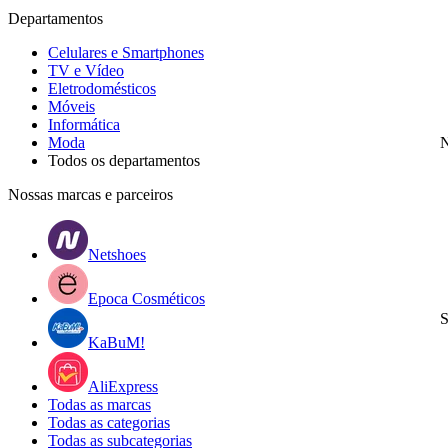
Departamentos
Celulares e Smartphones
TV e Vídeo
Eletrodomésticos
Móveis
Informática
Moda
N
Todos os departamentos
Nossas marcas e parceiros
Netshoes
Epoca Cosméticos
S
KaBuM!
AliExpress
Todas as marcas
Todas as categorias
Todas as subcategorias