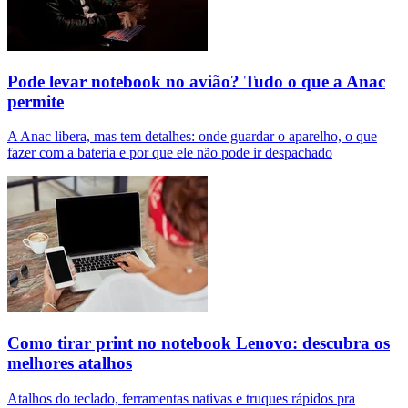
Pode levar notebook no avião? Tudo o que a Anac
permite
A Anac libera, mas tem detalhes: onde guardar o aparelho, o que
fazer com a bateria e por que ele não pode ir despachado
Como tirar print no notebook Lenovo: descubra os
melhores atalhos
Atalhos do teclado, ferramentas nativas e truques rápidos pra