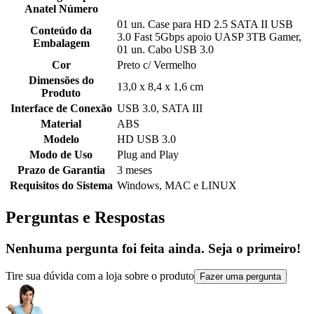
Anatel Número
01 un. Case para HD 2.5 SATA II USB
Conteúdo da
3.0 Fast 5Gbps apoio UASP 3TB Gamer,
Embalagem
01 un. Cabo USB 3.0
Cor
Preto c/ Vermelho
Dimensões do
13,0 x 8,4 x 1,6 cm
Produto
Interface de Conexão
USB 3.0, SATA III
Material
ABS
Modelo
HD USB 3.0
Modo de Uso
Plug and Play
Prazo de Garantia
3 meses
Requisitos do Sistema
Windows, MAC e LINUX
Perguntas e Respostas
Nenhuma pergunta foi feita ainda. Seja o primeiro!
Tire sua dúvida com a loja sobre o produto
Fazer uma pergunta