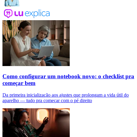
Como configurar um notebook novo: o checklist pra
começar bem
Da primeira inicialização aos ajustes que prolongam a vida útil do
aparelho — tudo pra começar com o pé direito