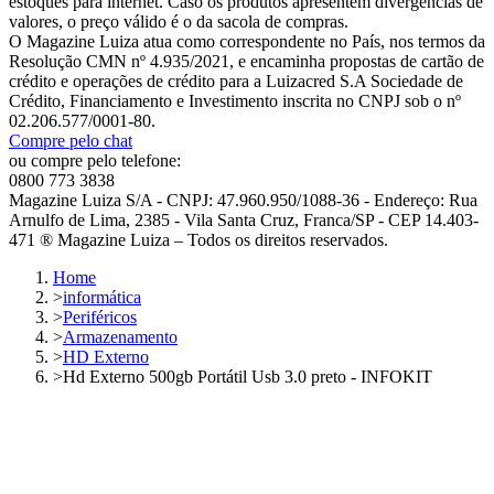
estoques para internet. Caso os produtos apresentem divergências de
valores, o preço válido é o da sacola de compras.
O Magazine Luiza atua como correspondente no País, nos termos da
Resolução CMN nº 4.935/2021, e encaminha propostas de cartão de
crédito e operações de crédito para a Luizacred S.A Sociedade de
Crédito, Financiamento e Investimento inscrita no CNPJ sob o nº
02.206.577/0001-80.
Compre pelo chat
ou compre pelo telefone:
0800 773 3838
Magazine Luiza S/A - CNPJ: 47.960.950/1088-36 - Endereço: Rua
Arnulfo de Lima, 2385 - Vila Santa Cruz, Franca/SP - CEP 14.403-
471 ® Magazine Luiza – Todos os direitos reservados.
Home
>
informática
>
Periféricos
>
Armazenamento
>
HD Externo
>
Hd Externo 500gb Portátil Usb 3.0 preto - INFOKIT