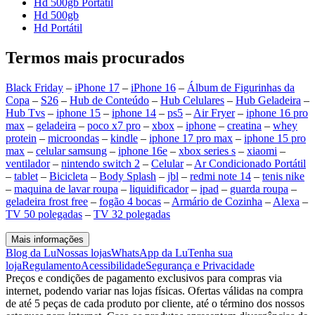
Hd 500gb Portátil
Hd 500gb
Hd Portátil
Termos mais procurados
Black Friday
–
iPhone 17
–
iPhone 16
–
Álbum de Figurinhas da
Copa
–
S26
–
Hub de Conteúdo
–
Hub Celulares
–
Hub Geladeira
–
Hub Tvs
–
iphone 15
–
iphone 14
–
ps5
–
Air Fryer
–
iphone 16 pro
max
–
geladeira
–
poco x7 pro
–
xbox
–
iphone
–
creatina
–
whey
protein
–
microondas
–
kindle
–
iphone 17 pro max
–
iphone 15 pro
max
–
celular samsung
–
iphone 16e
–
xbox series s
–
xiaomi
–
ventilador
–
nintendo switch 2
–
Celular
–
Ar Condicionado Portátil
–
tablet
–
Bicicleta
–
Body Splash
–
jbl
–
redmi note 14
–
tenis nike
–
maquina de lavar roupa
–
liquidificador
–
ipad
–
guarda roupa
–
geladeira frost free
–
fogão 4 bocas
–
Armário de Cozinha
–
Alexa
–
TV 50 polegadas
–
TV 32 polegadas
Mais informações
Blog da Lu
Nossas lojas
WhatsApp da Lu
Tenha sua
loja
Regulamento
Acessibilidade
Segurança e Privacidade
Preços e condições de pagamento exclusivos para compras via
internet, podendo variar nas lojas físicas. Ofertas válidas na compra
de até 5 peças de cada produto por cliente, até o término dos nossos