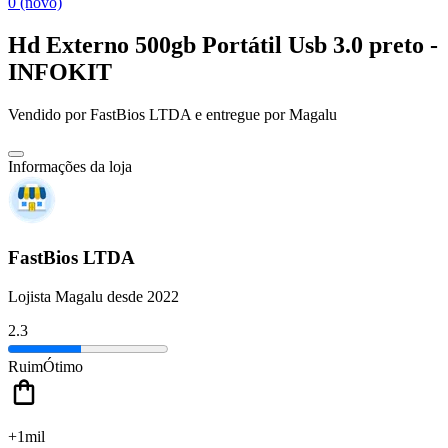
0 (novo)
Hd Externo 500gb Portátil Usb 3.0 preto -
INFOKIT
Vendido por
FastBios LTDA
e entregue por
Magalu
Informações da loja
FastBios LTDA
Lojista Magalu desde 2022
2.3
Ruim
Ótimo
+1mil