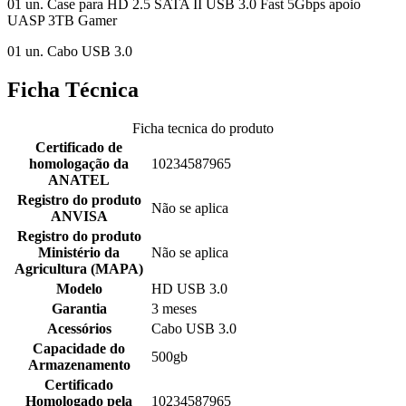
01 un. Case para HD 2.5 SATA II USB 3.0 Fast 5Gbps apoio
UASP 3TB Gamer
01 un. Cabo USB 3.0
Ficha Técnica
Ficha tecnica do produto
Certificado de
homologação da
10234587965
ANATEL
Registro do produto
Não se aplica
ANVISA
Registro do produto
Ministério da
Não se aplica
Agricultura (MAPA)
Modelo
HD USB 3.0
Garantia
3 meses
Acessórios
Cabo USB 3.0
Capacidade do
500gb
Armazenamento
Certificado
Homologado pela
10234587965