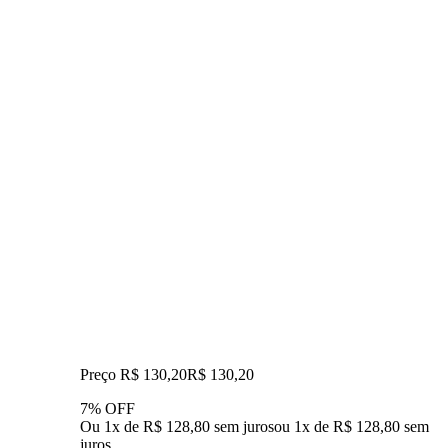
Preço R$ 130,20
R$
130
,
20
7% OFF
Ou 1x de R$ 128,80 sem juros
ou
1
x de
R$ 128,80
sem
juros