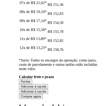
07x de
R$ 21,62
*
R$ 151,36
08x de
R$ 19,10
*
R$ 152,83
09x de
R$ 17,14
*
R$ 154,30
10x de
R$ 15,58
*
R$ 155,78
11x de
R$ 13,89
*
R$ 152,82
12x de
R$ 13,23
*
R$ 158,76
*Juros: Todos os encargos da operação, como juros,
custo de parcelamento e outras tarifas estão incluídas
neste valor.
Calcular frete e prazo
Fechar
Adicionar à sacola
Adicionar à sacola
Comprar agora