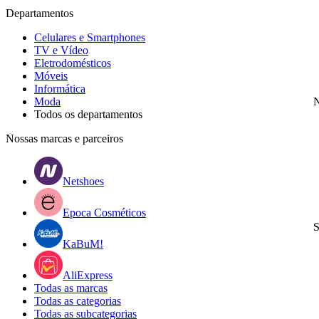
Departamentos
Celulares e Smartphones
TV e Vídeo
Eletrodomésticos
Móveis
Informática
Moda
N
Todos os departamentos
Nossas marcas e parceiros
Netshoes
Epoca Cosméticos
S
KaBuM!
AliExpress
Todas as marcas
Todas as categorias
Todas as subcategorias