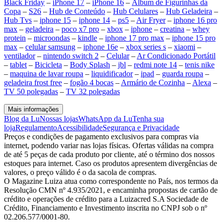
Black Friday
–
iPhone 17
–
iPhone 16
–
Álbum de Figurinhas da
Copa
–
S26
–
Hub de Conteúdo
–
Hub Celulares
–
Hub Geladeira
–
Hub Tvs
–
iphone 15
–
iphone 14
–
ps5
–
Air Fryer
–
iphone 16 pro
max
–
geladeira
–
poco x7 pro
–
xbox
–
iphone
–
creatina
–
whey
protein
–
microondas
–
kindle
–
iphone 17 pro max
–
iphone 15 pro
max
–
celular samsung
–
iphone 16e
–
xbox series s
–
xiaomi
–
ventilador
–
nintendo switch 2
–
Celular
–
Ar Condicionado Portátil
–
tablet
–
Bicicleta
–
Body Splash
–
jbl
–
redmi note 14
–
tenis nike
–
maquina de lavar roupa
–
liquidificador
–
ipad
–
guarda roupa
–
geladeira frost free
–
fogão 4 bocas
–
Armário de Cozinha
–
Alexa
–
TV 50 polegadas
–
TV 32 polegadas
Mais informações
Blog da Lu
Nossas lojas
WhatsApp da Lu
Tenha sua
loja
Regulamento
Acessibilidade
Segurança e Privacidade
Preços e condições de pagamento exclusivos para compras via
internet, podendo variar nas lojas físicas. Ofertas válidas na compra
de até 5 peças de cada produto por cliente, até o término dos nossos
estoques para internet. Caso os produtos apresentem divergências de
valores, o preço válido é o da sacola de compras.
O Magazine Luiza atua como correspondente no País, nos termos da
Resolução CMN nº 4.935/2021, e encaminha propostas de cartão de
crédito e operações de crédito para a Luizacred S.A Sociedade de
Crédito, Financiamento e Investimento inscrita no CNPJ sob o nº
02.206.577/0001-80.