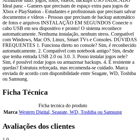
Armazene tudo: jogos, fotos, vídeos, backups USO INDICADO
Ideal para: - Gamers que precisam de espaço extra para jogos de
Xbox e PlayStation - Estudantes e profissionais que precisam salvar
documentos e vídeos - Pessoas que precisam de backup automático
de fotos e arquivos INSTALAÇÃO EM SEGUNDOS Conecte o
cabo USB em seu dispositivo e pronto! O sistema reconhece
automaticamente. Nenhuma instalação, nenhum stress. Compatível
com Windows, Mac OS, Linux, Smart TVs e Consoles. DÚVIDAS
FREQUENTES 1. Funciona direto no console? Sim, é reconhecido
automaticamente. 2. Compatível com notebook antigo? Sim, desde
que tenha entrada USB 2.0 ou 3.0. 3. Posso instalar jogos nele?
Sim, é possível rodar jogos ou armazenar backups. 4. É resistente a
quedas? Estrutura reforçada, mas recomenda-se cuidado. Marca
enviada de acordo com disponibilidade entre Seagate, WD, Toshiba
ou Samsung.
Ficha Técnica
Ficha tecnica do produto
Marca
Western Digital, Seagate, WD, Toshiba ou Samsung
Avaliações dos clientes
1.0