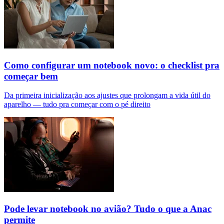
Como configurar um notebook novo: o checklist pra
começar bem
Da primeira inicialização aos ajustes que prolongam a vida útil do
aparelho — tudo pra começar com o pé direito
Pode levar notebook no avião? Tudo o que a Anac
permite