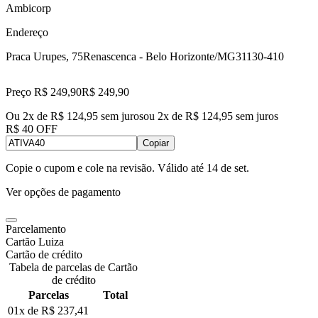
Ambicorp
Endereço
Praca Urupes, 75
Renascenca - Belo Horizonte/MG
31130-410
Preço R$ 249,90
R$
249
,
90
Ou 2x de R$ 124,95 sem juros
ou
2
x de
R$ 124,95
sem juros
R$ 40 OFF
Copiar
Copie o cupom e cole na revisão. Válido até
14 de set
.
Ver opções de pagamento
Parcelamento
Cartão Luiza
Cartão de crédito
Tabela de parcelas de Cartão
de crédito
Parcelas
Total
01x de
R$ 237,41