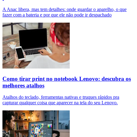
A Anac libera, mas tem detalhes: onde guardar o aparelho, o que
fazer com a bateria e por que ele não pode ir despachado
Como tirar print no notebook Lenovo: descubra os
melhores atalhos
Atalhos do teclado, ferramentas nativas e truques rápidos pra
capturar qualquer coisa que aparecer na tela do seu Lenovo.