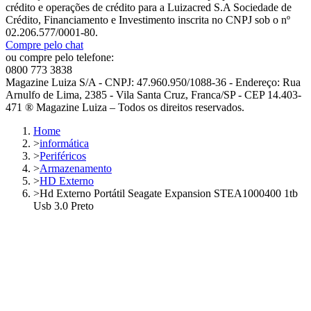
crédito e operações de crédito para a Luizacred S.A Sociedade de
Crédito, Financiamento e Investimento inscrita no CNPJ sob o nº
02.206.577/0001-80.
Compre pelo chat
ou compre pelo telefone:
0800 773 3838
Magazine Luiza S/A - CNPJ: 47.960.950/1088-36 - Endereço: Rua
Arnulfo de Lima, 2385 - Vila Santa Cruz, Franca/SP - CEP 14.403-
471 ® Magazine Luiza – Todos os direitos reservados.
Home
>
informática
>
Periféricos
>
Armazenamento
>
HD Externo
>
Hd Externo Portátil Seagate Expansion STEA1000400 1tb
Usb 3.0 Preto