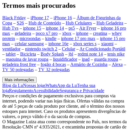
Termos mais procurados
Black Friday
–
iPhone 17
–
iPhone 16
–
Álbum de Figurinhas da
Copa
–
S26
–
Hub de Conteúdo
–
Hub Celulares
–
Hub Geladeira
–
Hub Tvs
–
iphone 15
–
iphone 14
–
ps5
–
Air Fryer
–
iphone 16 pro
max
–
geladeira
–
poco x7 pro
–
xbox
–
iphone
–
creatina
–
whey
protein
–
microondas
–
kindle
–
iphone 17 pro max
–
iphone 15 pro
max
–
celular samsung
–
iphone 16e
–
xbox series s
–
xiaomi
–
ventilador
–
nintendo switch 2
–
Celular
–
Ar Condicionado Portátil
–
tablet
–
Bicicleta
–
Body Splash
–
jbl
–
redmi note 14
–
tenis nike
–
maquina de lavar roupa
–
liquidificador
–
ipad
–
guarda roupa
–
geladeira frost free
–
fogão 4 bocas
–
Armário de Cozinha
–
Alexa
–
TV 50 polegadas
–
TV 32 polegadas
Mais informações
Blog da Lu
Nossas lojas
WhatsApp da Lu
Tenha sua
loja
Regulamento
Acessibilidade
Segurança e Privacidade
Preços e condições de pagamento exclusivos para compras via
internet, podendo variar nas lojas físicas. Ofertas válidas na compra
de até 5 peças de cada produto por cliente, até o término dos nossos
estoques para internet. Caso os produtos apresentem divergências de
valores, o preço válido é o da sacola de compras.
O Magazine Luiza atua como correspondente no País, nos termos da
Resolução CMN nº 4.935/2021, e encaminha propostas de cartão de