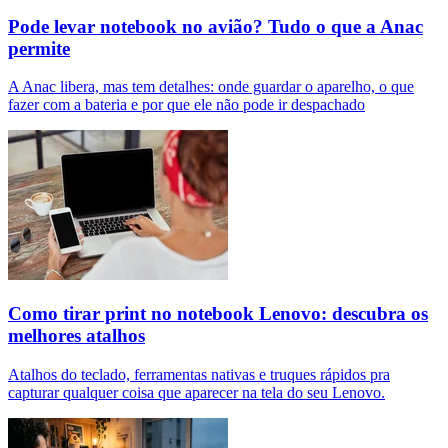
Pode levar notebook no avião? Tudo o que a Anac
permite
A Anac libera, mas tem detalhes: onde guardar o aparelho, o que
fazer com a bateria e por que ele não pode ir despachado
Como tirar print no notebook Lenovo: descubra os
melhores atalhos
Atalhos do teclado, ferramentas nativas e truques rápidos pra
capturar qualquer coisa que aparecer na tela do seu Lenovo.