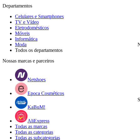
Departamentos
Celulares e Smartphones
TV e Vídeo
Eletrodomésticos
Móveis
Informática
Moda
N
Todos os departamentos
Nossas marcas e parceiros
Netshoes
Epoca Cosméticos
S
KaBuM!
AliExpress
Todas as marcas
Todas as categorias
Todas as subcategorias