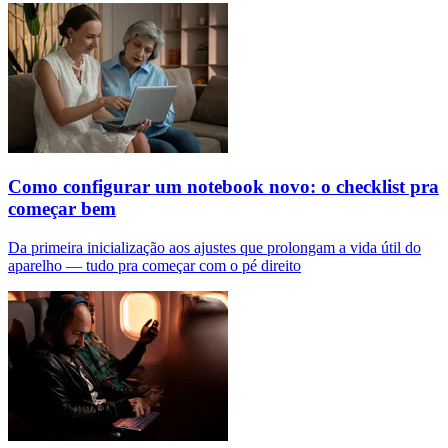
Como configurar um notebook novo: o checklist pra
começar bem
Da primeira inicialização aos ajustes que prolongam a vida útil do
aparelho — tudo pra começar com o pé direito