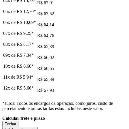
04x de
R$ 15,73
*
R$ 62,91
05x de
R$ 12,70
*
R$ 63,52
06x de
R$ 10,69
*
R$ 64,14
07x de
R$ 9,25
*
R$ 64,76
08x de
R$ 8,17
*
R$ 65,39
09x de
R$ 7,34
*
R$ 66,02
10x de
R$ 6,66
*
R$ 66,65
11x de
R$ 5,94
*
R$ 65,39
12x de
R$ 5,66
*
R$ 67,93
*Juros: Todos os encargos da operação, como juros, custo de
parcelamento e outras tarifas estão incluídas neste valor.
Calcular frete e prazo
Fechar