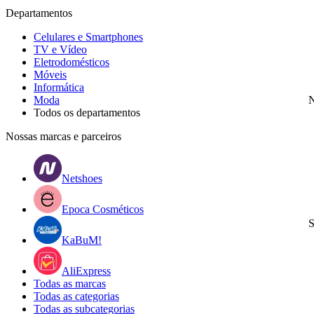
Departamentos
Celulares e Smartphones
TV e Vídeo
Eletrodomésticos
Móveis
Informática
Moda
N
Todos os departamentos
Nossas marcas e parceiros
Netshoes
Epoca Cosméticos
S
KaBuM!
AliExpress
Todas as marcas
Todas as categorias
Todas as subcategorias