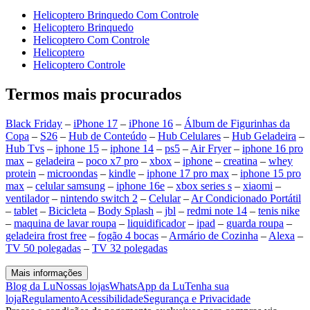
Helicoptero Brinquedo Com Controle
Helicoptero Brinquedo
Helicoptero Com Controle
Helicoptero
Helicoptero Controle
Termos mais procurados
Black Friday
–
iPhone 17
–
iPhone 16
–
Álbum de Figurinhas da
Copa
–
S26
–
Hub de Conteúdo
–
Hub Celulares
–
Hub Geladeira
–
Hub Tvs
–
iphone 15
–
iphone 14
–
ps5
–
Air Fryer
–
iphone 16 pro
max
–
geladeira
–
poco x7 pro
–
xbox
–
iphone
–
creatina
–
whey
protein
–
microondas
–
kindle
–
iphone 17 pro max
–
iphone 15 pro
max
–
celular samsung
–
iphone 16e
–
xbox series s
–
xiaomi
–
ventilador
–
nintendo switch 2
–
Celular
–
Ar Condicionado Portátil
–
tablet
–
Bicicleta
–
Body Splash
–
jbl
–
redmi note 14
–
tenis nike
–
maquina de lavar roupa
–
liquidificador
–
ipad
–
guarda roupa
–
geladeira frost free
–
fogão 4 bocas
–
Armário de Cozinha
–
Alexa
–
TV 50 polegadas
–
TV 32 polegadas
Mais informações
Blog da Lu
Nossas lojas
WhatsApp da Lu
Tenha sua
loja
Regulamento
Acessibilidade
Segurança e Privacidade