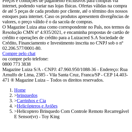
Preços e condições de pagamento exclusivos para compras via
internet, podendo variar nas lojas físicas. Ofertas válidas na compra
de até 5 peças de cada produto por cliente, até o término dos nossos
estoques para internet. Caso os produtos apresentem divergências de
valores, o preço válido é o da sacola de compras.
O Magazine Luiza atua como correspondente no País, nos termos da
Resolução CMN nº 4.935/2021, e encaminha propostas de cartão de
crédito e operações de crédito para a Luizacred S.A Sociedade de
Crédito, Financiamento e Investimento inscrita no CNPJ sob o nº
02.206.577/0001-80.
Compre pelo chat
ou compre pelo telefone:
0800 773 3838
Magazine Luiza S/A - CNPJ: 47.960.950/1088-36 - Endereço: Rua
Arnulfo de Lima, 2385 - Vila Santa Cruz, Franca/SP - CEP 14.403-
471 ® Magazine Luiza – Todos os direitos reservados.
Home
>
brinquedos
>
Carrinhos e Cia
>
Helicópteros e Aviões
>
Helicoptero Brinquedo Com Controle Remoto Recarregável
E Sensor(vr) - Toy King