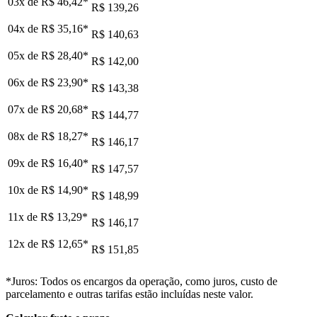
03x de
R$ 46,42
*
R$ 139,26
04x de
R$ 35,16
*
R$ 140,63
05x de
R$ 28,40
*
R$ 142,00
06x de
R$ 23,90
*
R$ 143,38
07x de
R$ 20,68
*
R$ 144,77
08x de
R$ 18,27
*
R$ 146,17
09x de
R$ 16,40
*
R$ 147,57
10x de
R$ 14,90
*
R$ 148,99
11x de
R$ 13,29
*
R$ 146,17
12x de
R$ 12,65
*
R$ 151,85
*Juros: Todos os encargos da operação, como juros, custo de
parcelamento e outras tarifas estão incluídas neste valor.