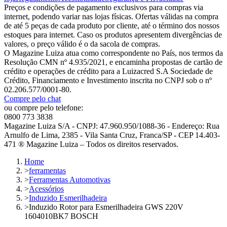
Preços e condições de pagamento exclusivos para compras via
internet, podendo variar nas lojas físicas. Ofertas válidas na compra
de até 5 peças de cada produto por cliente, até o término dos nossos
estoques para internet. Caso os produtos apresentem divergências de
valores, o preço válido é o da sacola de compras.
O Magazine Luiza atua como correspondente no País, nos termos da
Resolução CMN nº 4.935/2021, e encaminha propostas de cartão de
crédito e operações de crédito para a Luizacred S.A Sociedade de
Crédito, Financiamento e Investimento inscrita no CNPJ sob o nº
02.206.577/0001-80.
Compre pelo chat
ou compre pelo telefone:
0800 773 3838
Magazine Luiza S/A - CNPJ: 47.960.950/1088-36 - Endereço: Rua
Arnulfo de Lima, 2385 - Vila Santa Cruz, Franca/SP - CEP 14.403-
471 ® Magazine Luiza – Todos os direitos reservados.
Home
>
ferramentas
>
Ferramentas Automotivas
>
Acessórios
>
Induzido Esmerilhadeira
>
Induzido Rotor para Esmerilhadeira GWS 220V
1604010BK7 BOSCH