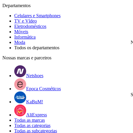
Departamentos
Celulares e Smartphones
TV e Vídeo
Eletrodomésticos
Móveis
Informática
Moda
N
Todos os departamentos
Nossas marcas e parceiros
Netshoes
Epoca Cosméticos
S
KaBuM!
AliExpress
Todas as marcas
Todas as categorias
Todas as subcategorias