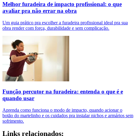
Melhor furadeira de impacto profissional: o que
avaliar pra não errar na obra
Um guia prático pra escolher a furadeira profissional ideal pra sua
obra render com força, durabilidade e sem complicação.
Função percutor na furadeira: entenda o que é e
quando usar
Aprenda como funciona o modo de impacto, quando acionar o
botão do martelinho e os cuidados pra instalar nichos e armários sem
sofrimento.
Links relacionados: