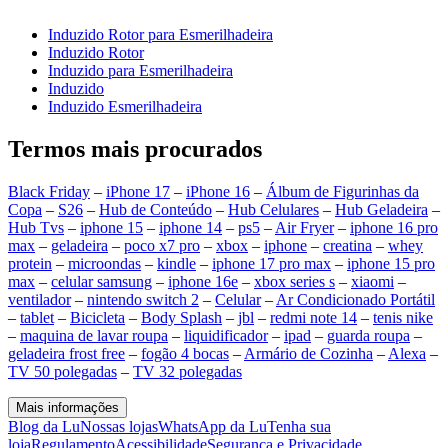
Induzido Rotor para Esmerilhadeira
Induzido Rotor
Induzido para Esmerilhadeira
Induzido
Induzido Esmerilhadeira
Termos mais procurados
Black Friday
–
iPhone 17
–
iPhone 16
–
Álbum de Figurinhas da
Copa
–
S26
–
Hub de Conteúdo
–
Hub Celulares
–
Hub Geladeira
–
Hub Tvs
–
iphone 15
–
iphone 14
–
ps5
–
Air Fryer
–
iphone 16 pro
max
–
geladeira
–
poco x7 pro
–
xbox
–
iphone
–
creatina
–
whey
protein
–
microondas
–
kindle
–
iphone 17 pro max
–
iphone 15 pro
max
–
celular samsung
–
iphone 16e
–
xbox series s
–
xiaomi
–
ventilador
–
nintendo switch 2
–
Celular
–
Ar Condicionado Portátil
–
tablet
–
Bicicleta
–
Body Splash
–
jbl
–
redmi note 14
–
tenis nike
–
maquina de lavar roupa
–
liquidificador
–
ipad
–
guarda roupa
–
geladeira frost free
–
fogão 4 bocas
–
Armário de Cozinha
–
Alexa
–
TV 50 polegadas
–
TV 32 polegadas
Mais informações
Blog da Lu
Nossas lojas
WhatsApp da Lu
Tenha sua
loja
Regulamento
Acessibilidade
Segurança e Privacidade