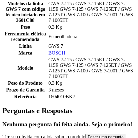
Modelos da linha
GWS 7-115 / GWS 7-115ET / GWS 7-
GWS 7 com código
115E GWS 7-125 / GWS 7-125ET / GWS
técnico iniciado em
7-125T GWS 7-100 / GWS 7-100T / GWS
3601C88
7-1005ET
Peso
0,3 Kg
Ferramenta elétrica
Esmerilhadeira
recomendada
Linha
GWS 7
Marca
BOSCH
GWS 7-115 / GWS 7-115ET / GWS 7-
115E GWS 7-125 / GWS 7-125ET / GWS
Modelo
7-125T GWS 7-100 / GWS 7-100T / GWS
7-1005ET
Peso do Produto
0,3 Kg
Prazo de Garantia
3 meses
Referência
1604010BK7
Perguntas e Respostas
Nenhuma pergunta foi feita ainda. Seja o primeiro!
Tire sua dúvida com a loja sobre o produto
Fazer uma pergunta