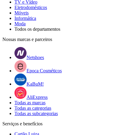
TV e Vídeo
Eletrodomésticos
Móveis
Informática
Moda
Todos os departamentos
Nossas marcas e parceiros
Netshoes
Epoca Cosméticos
KaBuM!
AliExpress
Todas as marcas
Todas as categorias
Todas as subcategorias
Serviços e benefícios
Cartão Luiza