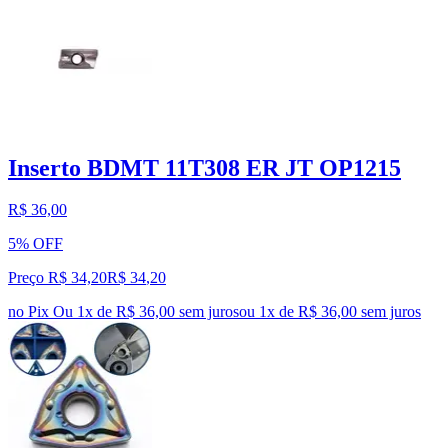
Inserto BDMT 11T308 ER JT OP1215
R$ 36,00
5% OFF
Preço R$ 34,20
R$
34
,
20
no Pix
Ou 1x de R$ 36,00 sem juros
ou
1
x de
R$ 36,00
sem juros