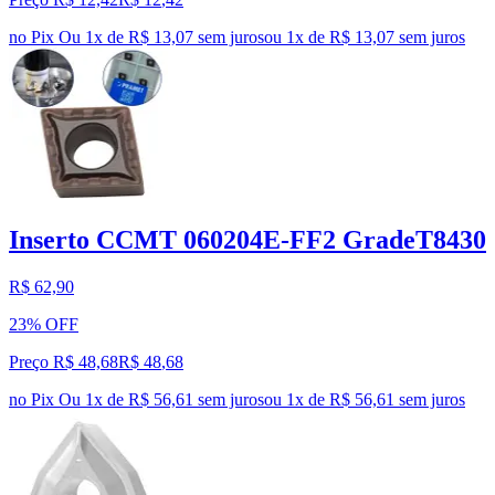
no Pix
Ou 1x de R$ 13,07 sem juros
ou
1
x de
R$ 13,07
sem juros
Inserto CCMT 060204E-FF2 GradeT8430
R$ 62,90
23% OFF
Preço R$ 48,68
R$
48
,
68
no Pix
Ou 1x de R$ 56,61 sem juros
ou
1
x de
R$ 56,61
sem juros