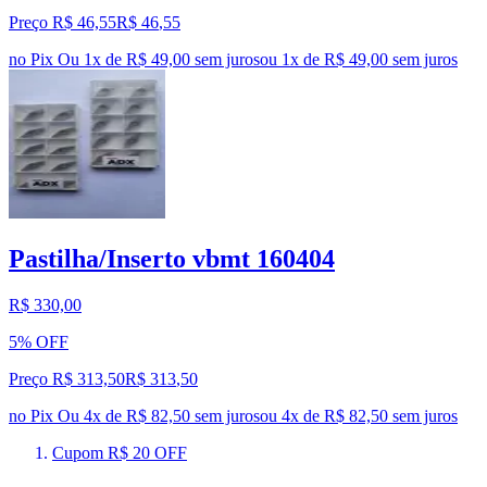
Preço R$ 46,55
R$
46
,
55
no Pix
Ou 1x de R$ 49,00 sem juros
ou
1
x de
R$ 49,00
sem juros
Pastilha/Inserto vbmt 160404
R$ 330,00
5% OFF
Preço R$ 313,50
R$
313
,
50
no Pix
Ou 4x de R$ 82,50 sem juros
ou
4
x de
R$ 82,50
sem juros
Cupom R$ 20 OFF