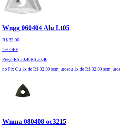
Wngg 060404 Alu Lt05
R$ 32,00
5% OFF
Preço R$ 30,40
R$
30
,
40
no Pix
Ou 1x de R$ 32,00 sem juros
ou
1
x de
R$ 32,00
sem juros
Wnma 080408 oc3215