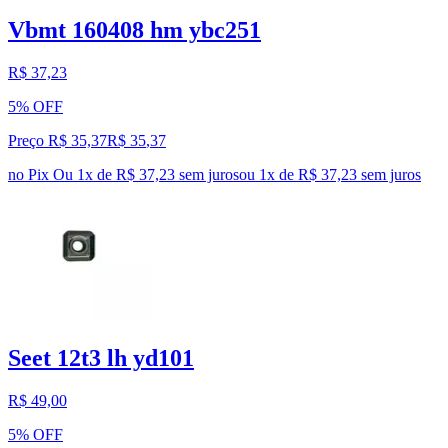
Vbmt 160408 hm ybc251
R$ 37,23
5% OFF
Preço R$ 35,37
R$
35
,
37
no Pix
Ou 1x de R$ 37,23 sem juros
ou
1
x de
R$ 37,23
sem juros
Seet 12t3 lh yd101
R$ 49,00
5% OFF