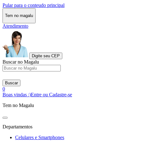
Pular para o conteudo principal
Tem no magalu
Atendimento
Digite seu CEP
Buscar no Magalu
Buscar
0
Boas vindas :)
Entre ou Cadastre-se
Tem no Magalu
Departamentos
Celulares e Smartphones