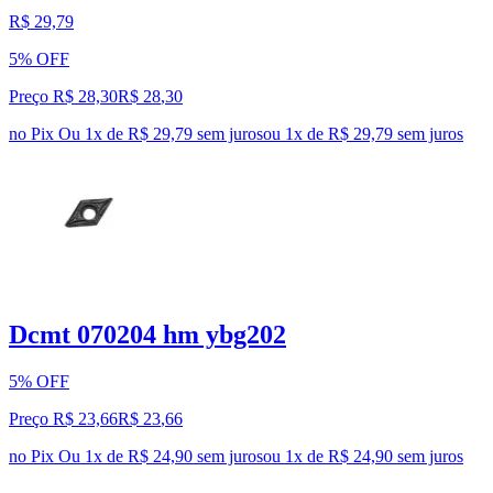
R$ 29,79
5% OFF
Preço R$ 28,30
R$
28
,
30
no Pix
Ou 1x de R$ 29,79 sem juros
ou
1
x de
R$ 29,79
sem juros
Dcmt 070204 hm ybg202
5% OFF
Preço R$ 23,66
R$
23
,
66
no Pix
Ou 1x de R$ 24,90 sem juros
ou
1
x de
R$ 24,90
sem juros