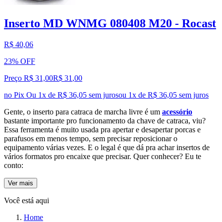
Inserto MD WNMG 080408 M20 - Rocast
R$ 40,06
23% OFF
Preço R$ 31,00
R$
31
,
00
no Pix
Ou 1x de R$ 36,05 sem juros
ou
1
x de
R$ 36,05
sem juros
Gente, o inserto para catraca de marcha livre é um
acessório
bastante importante pro funcionamento da chave de catraca, viu?
Essa ferramenta é muito usada pra apertar e desapertar porcas e
parafusos em menos tempo, sem precisar reposicionar o
equipamento várias vezes. E o legal é que dá pra achar insertos de
vários formatos pro encaixe que precisar. Quer conhecer? Eu te
conto:
Ver mais
Você está aqui
Home