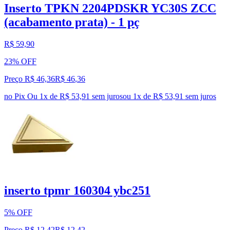
Inserto TPKN 2204PDSKR YC30S ZCC
(acabamento prata) - 1 pç
R$ 59,90
23% OFF
Preço R$ 46,36
R$
46
,
36
no Pix
Ou 1x de R$ 53,91 sem juros
ou
1
x de
R$ 53,91
sem juros
inserto tpmr 160304 ybc251
5% OFF
Preço R$ 12,42
R$
12
,
42