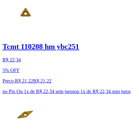
Tcmt 110208 hm ybc251
R$ 22,34
5% OFF
Preço R$ 21,22
R$
21
,
22
no Pix
Ou 1x de R$ 22,34 sem juros
ou
1
x de
R$ 22,34
sem juros