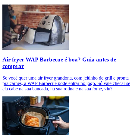
Air fryer WAP Barbecue é boa? Guia antes de
comprar
Se você quer uma air fryer grandona, com jeitinho de grill e pronta
pra carnes, a WAP Barbecue pode entrar no jogo. Só vale checar se
ela cabe na sua bancada, na sua rotina e na sua fome, viu?