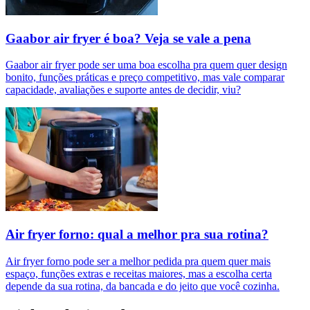
Gaabor air fryer é boa? Veja se vale a pena
Gaabor air fryer pode ser uma boa escolha pra quem quer design
bonito, funções práticas e preço competitivo, mas vale comparar
capacidade, avaliações e suporte antes de decidir, viu?
Air fryer forno: qual a melhor pra sua rotina?
Air fryer forno pode ser a melhor pedida pra quem quer mais
espaço, funções extras e receitas maiores, mas a escolha certa
depende da sua rotina, da bancada e do jeito que você cozinha.