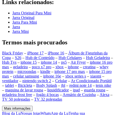
Links relacionados:
Jarra Original Para Mini
Jarra Original
Jarra Para Mini
Jarra
Jarra Mini
Termos mais procurados
Black Friday
–
iPhone 17
–
iPhone 16
–
Álbum de Figurinhas da
Copa
–
S26
–
Hub de Conteúdo
–
Hub Celulares
–
Hub Geladeira
–
Hub Tvs
–
iphone 15
–
iphone 14
–
ps5
–
Air Fryer
–
iphone 16 pro
max
–
geladeira
–
poco x7 pro
–
xbox
–
iphone
–
creatina
–
whey
protein
–
microondas
–
kindle
–
iphone 17 pro max
–
iphone 15 pro
max
–
celular samsung
–
iphone 16e
–
xbox series s
–
xiaomi
–
ventilador
–
nintendo switch 2
–
Celular
–
Ar Condicionado Portátil
–
tablet
–
Bicicleta
–
Body Splash
–
jbl
–
redmi note 14
–
tenis nike
–
maquina de lavar roupa
–
liquidificador
–
ipad
–
guarda roupa
–
geladeira frost free
–
fogão 4 bocas
–
Armário de Cozinha
–
Alexa
–
TV 50 polegadas
–
TV 32 polegadas
Mais informações
Blog da Lu
Nossas lojas
WhatsApp da Lu
Tenha sua