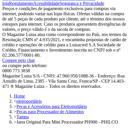
loja
Regulamento
Acessibilidade
Segurança e Privacidade
Preços e condições de pagamento exclusivos para compras via
internet, podendo variar nas lojas físicas. Ofertas válidas na compra
de até 5 peças de cada produto por cliente, até o término dos nossos
estoques para internet. Caso os produtos apresentem divergências de
valores, o preço válido é o da sacola de compras.
O Magazine Luiza atua como correspondente no País, nos termos da
Resolução CMN nº 4.935/2021, e encaminha propostas de cartão de
crédito e operações de crédito para a Luizacred S.A Sociedade de
Crédito, Financiamento e Investimento inscrita no CNPJ sob o nº
02.206.577/0001-80.
Compre pelo chat
ou compre pelo telefone:
0800 773 3838
Magazine Luiza S/A - CNPJ: 47.960.950/1088-36 - Endereço: Rua
Arnulfo de Lima, 2385 - Vila Santa Cruz, Franca/SP - CEP 14.403-
471 ® Magazine Luiza – Todos os direitos reservados.
Home
>
eletroportáteis
>
Peças e Acessórios para Eletroportáteis
>
Peças para Processador de Alimentos
>
Tampa
>
Jarra Original Para Mini Processador PH900 - PHILCO