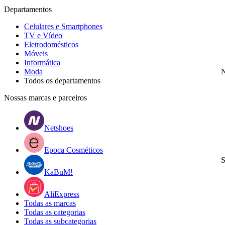
Departamentos
Celulares e Smartphones
TV e Vídeo
Eletrodomésticos
Móveis
Informática
Moda
N
Todos os departamentos
Nossas marcas e parceiros
Netshoes
Epoca Cosméticos
S
KaBuM!
AliExpress
Todas as marcas
Todas as categorias
Todas as subcategorias