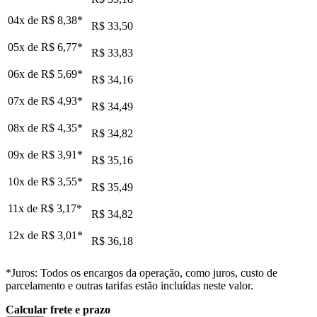
04x de
R$ 8,38
*
R$ 33,50
05x de
R$ 6,77
*
R$ 33,83
06x de
R$ 5,69
*
R$ 34,16
07x de
R$ 4,93
*
R$ 34,49
08x de
R$ 4,35
*
R$ 34,82
09x de
R$ 3,91
*
R$ 35,16
10x de
R$ 3,55
*
R$ 35,49
11x de
R$ 3,17
*
R$ 34,82
12x de
R$ 3,01
*
R$ 36,18
*Juros: Todos os encargos da operação, como juros, custo de
parcelamento e outras tarifas estão incluídas neste valor.
Calcular frete e prazo