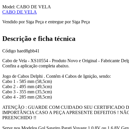
Model:
CABO DE VELA
CABO DE VELA
Vendido por
Siga Peça
e entregue por
Siga Peça
Descrição e ficha técnica
Código
haed8gbb41
Cabo de Vela - XS10554 - Produto Novo e Original - Fabricante Delph
Confira a aplicação completa abaixo.
Jogo de Cabos Delphi . Contém 4 Cabos de Ignição, sendo:
Cabo 1 - 585 mm (58,5cm)
Cabo 2 - 495 mm (49,5cm)
Cabo 3 - 355 mm (35,5cm)
Cabo 4 - 285 mm (28,5cm)
ATENÇÃO : GUARDE COM CUIDADO SEU CERTIFICADO DE
IMPORTÂNCIA CASO A PEÇA APRESENTE DEFEITOS ! N
PREENCHIDO !!
Serve nos Modelos Gol Saveiro Parati Voyage 1.0 8V ou 1.6 8V G