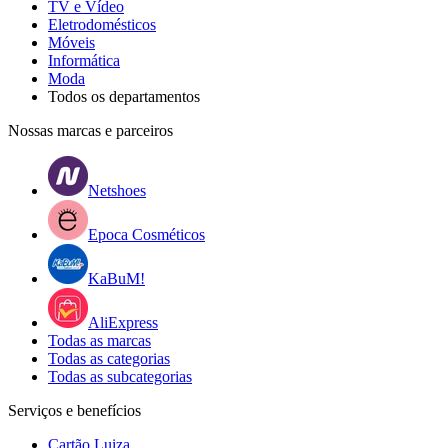
TV e Vídeo
Eletrodomésticos
Móveis
Informática
Moda
Todos os departamentos
Nossas marcas e parceiros
Netshoes
Epoca Cosméticos
KaBuM!
AliExpress
Todas as marcas
Todas as categorias
Todas as subcategorias
Serviços e benefícios
Cartão Luiza