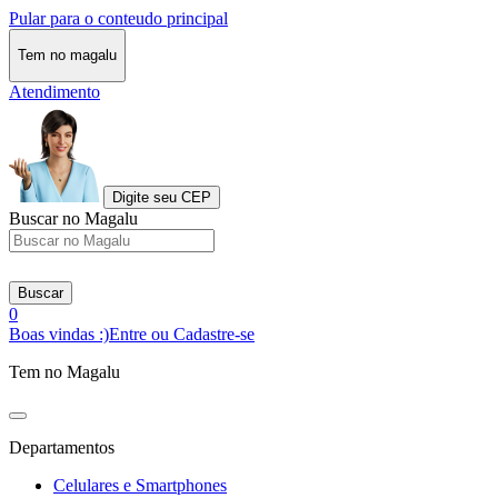
Pular para o conteudo principal
Tem no magalu
Atendimento
Digite seu CEP
Buscar no Magalu
Buscar
0
Boas vindas :)
Entre ou Cadastre-se
Tem no Magalu
Departamentos
Celulares e Smartphones