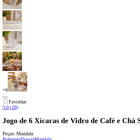
+
6
Favoritar
5.0 (20)
Jogo de 6 Xícaras de Vidro de Café e Ch
Peças:
Mandala
Bohemia
Flower
Mandala