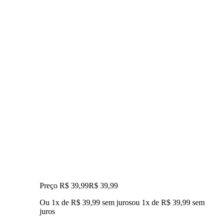
Preço R$ 39,99
R$
39
,
99
Ou 1x de R$ 39,99 sem juros
ou
1
x de
R$ 39,99
sem
juros