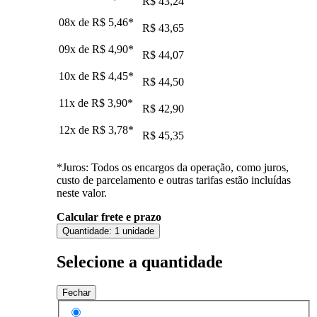
R$ 43,24
08x de
R$ 5,46
*
R$ 43,65
09x de
R$ 4,90
*
R$ 44,07
10x de
R$ 4,45
*
R$ 44,50
11x de
R$ 3,90
*
R$ 42,90
12x de
R$ 3,78
*
R$ 45,35
*Juros: Todos os encargos da operação, como juros,
custo de parcelamento e outras tarifas estão incluídas
neste valor.
Calcular frete e prazo
Quantidade:
1 unidade
Selecione a quantidade
Fechar