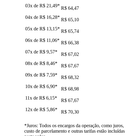
03x de
R$ 21,49
*
R$ 64,47
04x de
R$ 16,28
*
R$ 65,10
05x de
R$ 13,15
*
R$ 65,74
06x de
R$ 11,06
*
R$ 66,38
07x de
R$ 9,57
*
R$ 67,02
08x de
R$ 8,46
*
R$ 67,67
09x de
R$ 7,59
*
R$ 68,32
10x de
R$ 6,90
*
R$ 68,98
11x de
R$ 6,15
*
R$ 67,67
12x de
R$ 5,86
*
R$ 70,30
*Juros: Todos os encargos da operação, como juros,
custo de parcelamento e outras tarifas estão incluídas