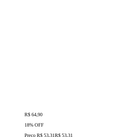
R$ 64,90
18% OFF
Preço R$ 53,31
R$
53
,
31