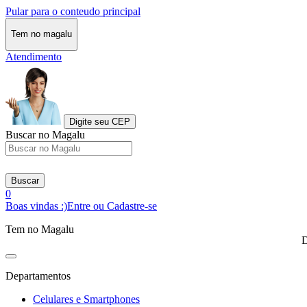
Pular para o conteudo principal
Tem no magalu
Atendimento
Digite seu CEP
Buscar no Magalu
Buscar
0
Boas vindas :)
Entre ou Cadastre-se
Tem no Magalu
D
Departamentos
Celulares e Smartphones