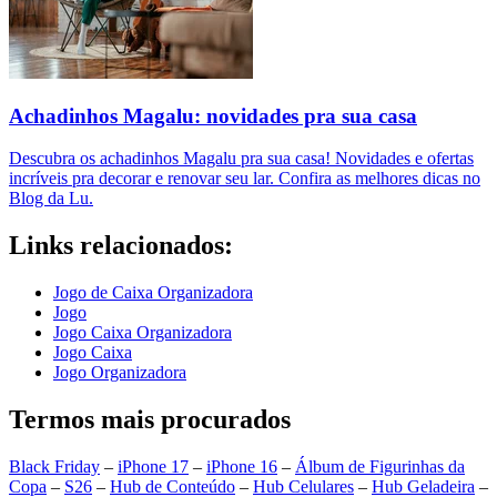
Achadinhos Magalu: novidades pra sua casa
Descubra os achadinhos Magalu pra sua casa! Novidades e ofertas
incríveis pra decorar e renovar seu lar. Confira as melhores dicas no
Blog da Lu.
Links relacionados:
Jogo de Caixa Organizadora
Jogo
Jogo Caixa Organizadora
Jogo Caixa
Jogo Organizadora
Termos mais procurados
Black Friday
–
iPhone 17
–
iPhone 16
–
Álbum de Figurinhas da
Copa
–
S26
–
Hub de Conteúdo
–
Hub Celulares
–
Hub Geladeira
–