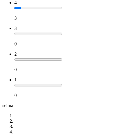
4
3
3
0
2
0
1
0
selma