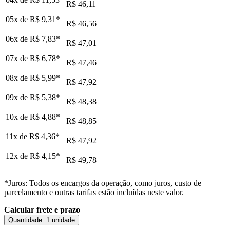
R$ 46,11
05x de
R$ 9,31
*
R$ 46,56
06x de
R$ 7,83
*
R$ 47,01
07x de
R$ 6,78
*
R$ 47,46
08x de
R$ 5,99
*
R$ 47,92
09x de
R$ 5,38
*
R$ 48,38
10x de
R$ 4,88
*
R$ 48,85
11x de
R$ 4,36
*
R$ 47,92
12x de
R$ 4,15
*
R$ 49,78
*Juros: Todos os encargos da operação, como juros, custo de
parcelamento e outras tarifas estão incluídas neste valor.
Calcular frete e prazo
Quantidade:
1 unidade