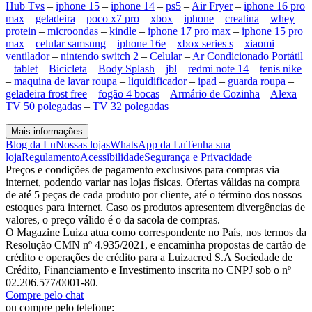
Hub Tvs
–
iphone 15
–
iphone 14
–
ps5
–
Air Fryer
–
iphone 16 pro
max
–
geladeira
–
poco x7 pro
–
xbox
–
iphone
–
creatina
–
whey
protein
–
microondas
–
kindle
–
iphone 17 pro max
–
iphone 15 pro
max
–
celular samsung
–
iphone 16e
–
xbox series s
–
xiaomi
–
ventilador
–
nintendo switch 2
–
Celular
–
Ar Condicionado Portátil
–
tablet
–
Bicicleta
–
Body Splash
–
jbl
–
redmi note 14
–
tenis nike
–
maquina de lavar roupa
–
liquidificador
–
ipad
–
guarda roupa
–
geladeira frost free
–
fogão 4 bocas
–
Armário de Cozinha
–
Alexa
–
TV 50 polegadas
–
TV 32 polegadas
Mais informações
Blog da Lu
Nossas lojas
WhatsApp da Lu
Tenha sua
loja
Regulamento
Acessibilidade
Segurança e Privacidade
Preços e condições de pagamento exclusivos para compras via
internet, podendo variar nas lojas físicas. Ofertas válidas na compra
de até 5 peças de cada produto por cliente, até o término dos nossos
estoques para internet. Caso os produtos apresentem divergências de
valores, o preço válido é o da sacola de compras.
O Magazine Luiza atua como correspondente no País, nos termos da
Resolução CMN nº 4.935/2021, e encaminha propostas de cartão de
crédito e operações de crédito para a Luizacred S.A Sociedade de
Crédito, Financiamento e Investimento inscrita no CNPJ sob o nº
02.206.577/0001-80.
Compre pelo chat
ou compre pelo telefone: