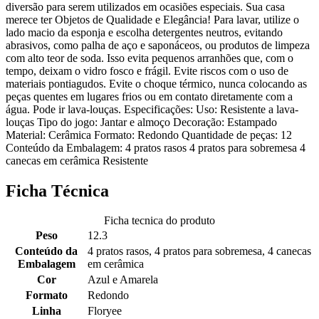
diversão para serem utilizados em ocasiões especiais. Sua casa
merece ter Objetos de Qualidade e Elegância! Para lavar, utilize o
lado macio da esponja e escolha detergentes neutros, evitando
abrasivos, como palha de aço e saponáceos, ou produtos de limpeza
com alto teor de soda. Isso evita pequenos arranhões que, com o
tempo, deixam o vidro fosco e frágil. Evite riscos com o uso de
materiais pontiagudos. Evite o choque térmico, nunca colocando as
peças quentes em lugares frios ou em contato diretamente com a
água. Pode ir lava-louças. Especificações: Uso: Resistente a lava-
louças Tipo do jogo: Jantar e almoço Decoração: Estampado
Material: Cerâmica Formato: Redondo Quantidade de peças: 12
Conteúdo da Embalagem: 4 pratos rasos 4 pratos para sobremesa 4
canecas em cerâmica Resistente
Ficha Técnica
Ficha tecnica do produto
Peso
12.3
Conteúdo da
4 pratos rasos, 4 pratos para sobremesa, 4 canecas
Embalagem
em cerâmica
Cor
Azul e Amarela
Formato
Redondo
Linha
Floryee