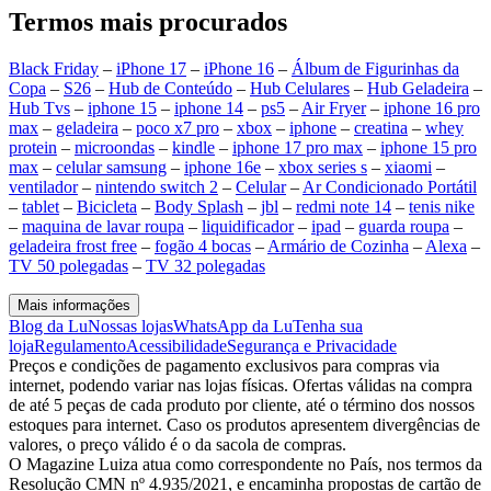
Termos mais procurados
Black Friday
–
iPhone 17
–
iPhone 16
–
Álbum de Figurinhas da
Copa
–
S26
–
Hub de Conteúdo
–
Hub Celulares
–
Hub Geladeira
–
Hub Tvs
–
iphone 15
–
iphone 14
–
ps5
–
Air Fryer
–
iphone 16 pro
max
–
geladeira
–
poco x7 pro
–
xbox
–
iphone
–
creatina
–
whey
protein
–
microondas
–
kindle
–
iphone 17 pro max
–
iphone 15 pro
max
–
celular samsung
–
iphone 16e
–
xbox series s
–
xiaomi
–
ventilador
–
nintendo switch 2
–
Celular
–
Ar Condicionado Portátil
–
tablet
–
Bicicleta
–
Body Splash
–
jbl
–
redmi note 14
–
tenis nike
–
maquina de lavar roupa
–
liquidificador
–
ipad
–
guarda roupa
–
geladeira frost free
–
fogão 4 bocas
–
Armário de Cozinha
–
Alexa
–
TV 50 polegadas
–
TV 32 polegadas
Mais informações
Blog da Lu
Nossas lojas
WhatsApp da Lu
Tenha sua
loja
Regulamento
Acessibilidade
Segurança e Privacidade
Preços e condições de pagamento exclusivos para compras via
internet, podendo variar nas lojas físicas. Ofertas válidas na compra
de até 5 peças de cada produto por cliente, até o término dos nossos
estoques para internet. Caso os produtos apresentem divergências de
valores, o preço válido é o da sacola de compras.
O Magazine Luiza atua como correspondente no País, nos termos da
Resolução CMN nº 4.935/2021, e encaminha propostas de cartão de