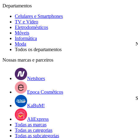
Departamentos
Celulares e Smartphones
TV e Vídeo
Eletrodomésticos
Móveis
Informática
Moda
N
Todos os departamentos
Nossas marcas e parceiros
Netshoes
Epoca Cosméticos
S
KaBuM!
AliExpress
Todas as marcas
Todas as categorias
Todas as subcategorias