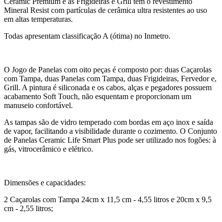
Ceramic Premium e as Frigideiras e Grill têm o revestimento
Mineral Resist com partículas de cerâmica ultra resistentes ao uso
em altas temperaturas.
Todas apresentam classificação A (ótima) no Inmetro.
O Jogo de Panelas com oito peças é composto por: duas Caçarolas
com Tampa, duas Panelas com Tampa, duas Frigideiras, Fervedor e,
Grill. A pintura é siliconada e os cabos, alças e pegadores possuem
acabamento Soft Touch, não esquentam e proporcionam um
manuseio confortável.
As tampas são de vidro temperado com bordas em aço inox e saída
de vapor, facilitando a visibilidade durante o cozimento. O Conjunto
de Panelas Ceramic Life Smart Plus pode ser utilizado nos fogões: à
gás, vitrocerâmico e elétrico.
Dimensões e capacidades:
2 Caçarolas com Tampa 24cm x 11,5 cm - 4,55 litros e 20cm x 9,5
cm - 2,55 litros;