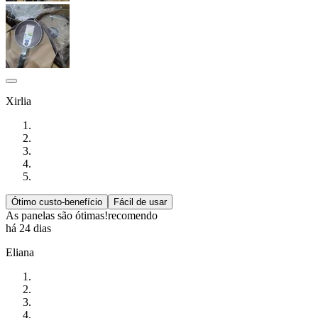
Xirlia
Ótimo custo-benefício
Fácil de usar
As panelas são ótimas!recomendo
há 24 dias
Eliana