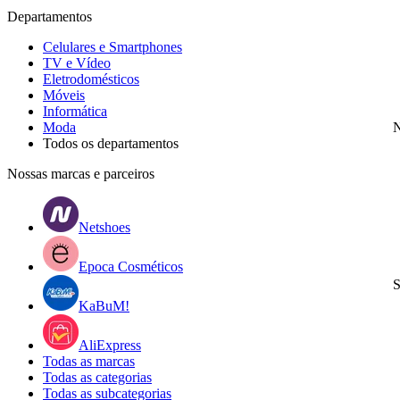
Departamentos
Celulares e Smartphones
TV e Vídeo
Eletrodomésticos
Móveis
Informática
Moda
N
Todos os departamentos
Nossas marcas e parceiros
Netshoes
Epoca Cosméticos
S
KaBuM!
AliExpress
Todas as marcas
Todas as categorias
Todas as subcategorias