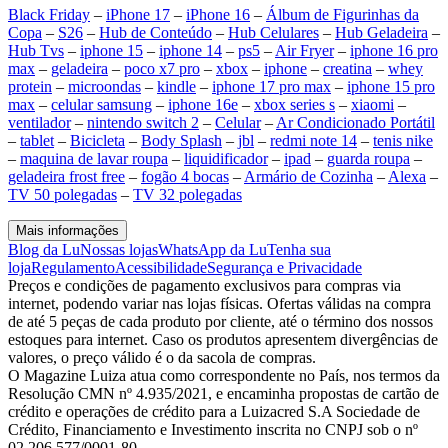
Black Friday
–
iPhone 17
–
iPhone 16
–
Álbum de Figurinhas da
Copa
–
S26
–
Hub de Conteúdo
–
Hub Celulares
–
Hub Geladeira
–
Hub Tvs
–
iphone 15
–
iphone 14
–
ps5
–
Air Fryer
–
iphone 16 pro
max
–
geladeira
–
poco x7 pro
–
xbox
–
iphone
–
creatina
–
whey
protein
–
microondas
–
kindle
–
iphone 17 pro max
–
iphone 15 pro
max
–
celular samsung
–
iphone 16e
–
xbox series s
–
xiaomi
–
ventilador
–
nintendo switch 2
–
Celular
–
Ar Condicionado Portátil
–
tablet
–
Bicicleta
–
Body Splash
–
jbl
–
redmi note 14
–
tenis nike
–
maquina de lavar roupa
–
liquidificador
–
ipad
–
guarda roupa
–
geladeira frost free
–
fogão 4 bocas
–
Armário de Cozinha
–
Alexa
–
TV 50 polegadas
–
TV 32 polegadas
Mais informações
Blog da Lu
Nossas lojas
WhatsApp da Lu
Tenha sua
loja
Regulamento
Acessibilidade
Segurança e Privacidade
Preços e condições de pagamento exclusivos para compras via
internet, podendo variar nas lojas físicas. Ofertas válidas na compra
de até 5 peças de cada produto por cliente, até o término dos nossos
estoques para internet. Caso os produtos apresentem divergências de
valores, o preço válido é o da sacola de compras.
O Magazine Luiza atua como correspondente no País, nos termos da
Resolução CMN nº 4.935/2021, e encaminha propostas de cartão de
crédito e operações de crédito para a Luizacred S.A Sociedade de
Crédito, Financiamento e Investimento inscrita no CNPJ sob o nº
02.206.577/0001-80.