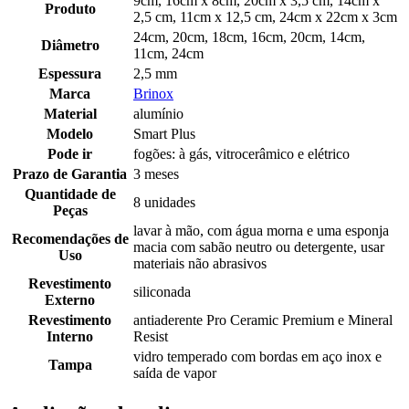
9cm, 16cm x 8cm, 20cm x 3,5 cm, 14cm x
Produto
2,5 cm, 11cm x 12,5 cm, 24cm x 22cm x 3cm
24cm, 20cm, 18cm, 16cm, 20cm, 14cm,
Diâmetro
11cm, 24cm
Espessura
2,5 mm
Marca
Brinox
Material
alumínio
Modelo
Smart Plus
Pode ir
fogões: à gás, vitrocerâmico e elétrico
Prazo de Garantia
3 meses
Quantidade de
8 unidades
Peças
lavar à mão, com água morna e uma esponja
Recomendações de
macia com sabão neutro ou detergente, usar
Uso
materiais não abrasivos
Revestimento
siliconada
Externo
Revestimento
antiaderente Pro Ceramic Premium e Mineral
Interno
Resist
vidro temperado com bordas em aço inox e
Tampa
saída de vapor