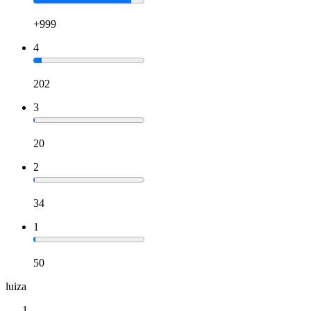
+999
4
202
3
20
2
34
1
50
luiza