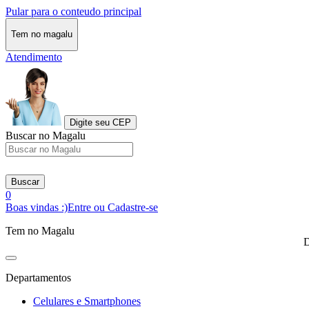
Pular para o conteudo principal
Tem no magalu
Atendimento
Digite seu CEP
Buscar no Magalu
Buscar
0
Boas vindas :)
Entre ou Cadastre-se
Tem no Magalu
D
Departamentos
Celulares e Smartphones