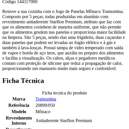
Código
144117000
Renove a sua cozinha com o Jogo de Panelas Mônaco Tramontina.
Composto por 5 peças, todas produzidas em alumínio com
revestimento antiaderente Starflon Premium, atributo que faz com
que os alimentos cozinhem de maneira uniforme, que não permite
que os alimentos grudem nas panelas e proporciona maior facilidade
na limpeza. São 5 peças, sendo elas uma frigideira, duas caçarolas e
duas panelas que podem ser levadas ao fogão elétrico e à gás e
também à lava-louças. Possui tampa de vidro temperado com saída
de vapor e borda de aço inox, que auxilia no preparo dos alimentos
e facilita a visualização. Os cabos, alças e pegadores metálicos
contam com proteção de silicone que reduz a propagação de calor,
proporcionando um manuseio muito mais seguro e confortável.
Ficha Técnica
Ficha tecnica do produto
Marca
Tramontina
Referência
20899/050
Modelo
Mônaco
Revestimento
Antiaderente Starflon Premium
Interno