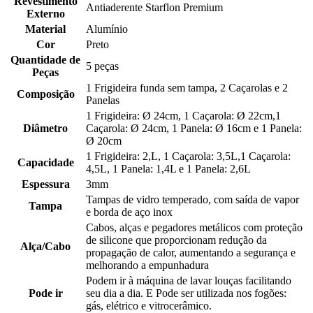
Revestimento
Antiaderente Starflon Premium
Externo
Material
Alumínio
Cor
Preto
Quantidade de
5 peças
Peças
1 Frigideira funda sem tampa, 2 Caçarolas e 2
Composição
Panelas
1 Frigideira: Ø 24cm, 1 Caçarola: Ø 22cm,1
Diâmetro
Caçarola: Ø 24cm, 1 Panela: Ø 16cm e 1 Panela:
Ø 20cm
1 Frigideira: 2,L, 1 Caçarola: 3,5L,1 Caçarola:
Capacidade
4,5L, 1 Panela: 1,4L e 1 Panela: 2,6L
Espessura
3mm
Tampas de vidro temperado, com saída de vapor
Tampa
e borda de aço inox
Cabos, alças e pegadores metálicos com proteção
de silicone que proporcionam redução da
Alça/Cabo
propagação de calor, aumentando a segurança e
melhorando a empunhadura
Podem ir à máquina de lavar louças facilitando
Pode ir
seu dia a dia. E Pode ser utilizada nos fogões:
gás, elétrico e vitrocerâmico.