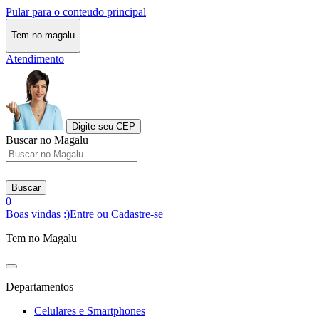
Pular para o conteudo principal
Tem no magalu
Atendimento
Digite seu CEP
Buscar no Magalu
Buscar
0
Boas vindas :)
Entre ou Cadastre-se
Tem no Magalu
Departamentos
Celulares e Smartphones