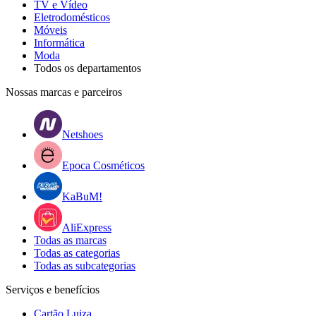
TV e Vídeo
Eletrodomésticos
Móveis
Informática
Moda
Todos os departamentos
Nossas marcas e parceiros
Netshoes
Epoca Cosméticos
KaBuM!
AliExpress
Todas as marcas
Todas as categorias
Todas as subcategorias
Serviços e benefícios
Cartão Luiza