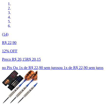
(14)
R$ 22,90
12% OFF
Preço R$ 20,15
R$
20
,
15
no Pix
Ou 1x de R$ 22,90 sem juros
ou
1
x de
R$ 22,90
sem juros