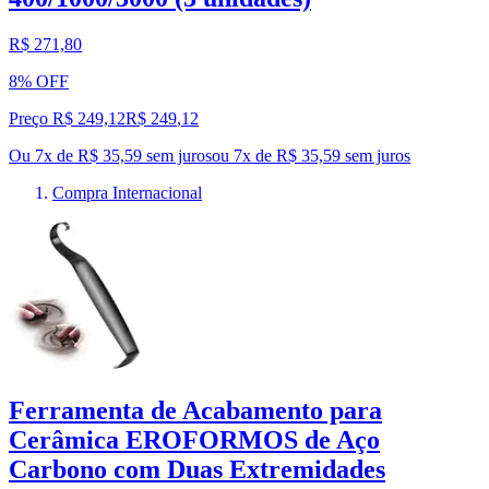
R$ 271,80
8% OFF
Preço R$ 249,12
R$
249
,
12
Ou 7x de R$ 35,59 sem juros
ou
7
x de
R$ 35,59
sem juros
Compra Internacional
Ferramenta de Acabamento para
Cerâmica EROFORMOS de Aço
Carbono com Duas Extremidades