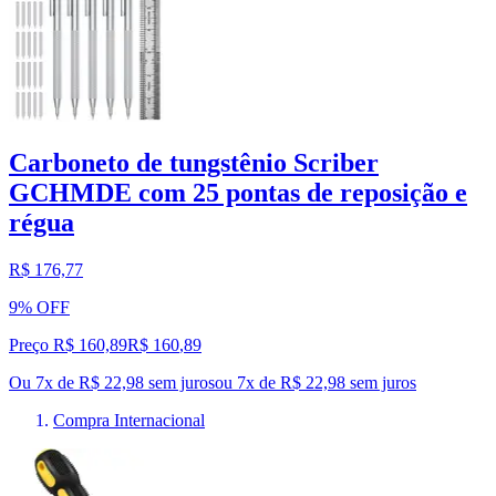
Carboneto de tungstênio Scriber
GCHMDE com 25 pontas de reposição e
régua
R$ 176,77
9% OFF
Preço R$ 160,89
R$
160
,
89
Ou 7x de R$ 22,98 sem juros
ou
7
x de
R$ 22,98
sem juros
Compra Internacional