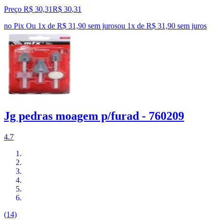
Preço R$ 30,31
R$
30
,
31
no Pix
Ou 1x de R$ 31,90 sem juros
ou
1
x de
R$ 31,90
sem juros
Jg pedras moagem p/furad - 760209
4.7
(14)