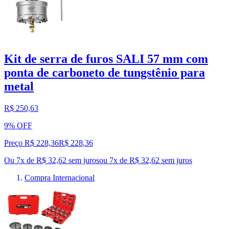
Kit de serra de furos SALI 57 mm com
ponta de carboneto de tungstênio para
metal
R$ 250,63
9% OFF
Preço R$ 228,36
R$
228
,
36
Ou 7x de R$ 32,62 sem juros
ou
7
x de
R$ 32,62
sem juros
Compra Internacional