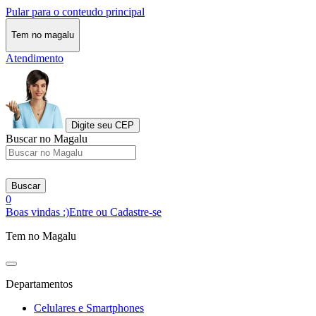
Pular para o conteudo principal
Tem no magalu
Atendimento
Digite seu CEP
Buscar no Magalu
Buscar
0
Boas vindas :)
Entre ou Cadastre-se
Tem no Magalu
Departamentos
Celulares e Smartphones