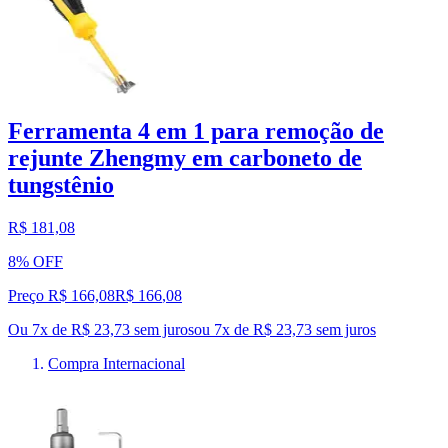
Ferramenta 4 em 1 para remoção de
rejunte Zhengmy em carboneto de
tungstênio
R$ 181,08
8% OFF
Preço R$ 166,08
R$
166
,
08
Ou 7x de R$ 23,73 sem juros
ou
7
x de
R$ 23,73
sem juros
Compra Internacional