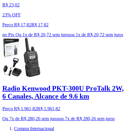
R$ 23,02
23% OFF
Preço R$ 17,82
R$
17
,
82
no Pix
Ou 1x de R$ 20,72 sem juros
ou
1
x de
R$ 20,72
sem juros
Radio Kenwood PKT-300U ProTalk 2W,
6 Canales, Alcance de 9.6 km
Preço R$ 1.961,82
R$
1.961
,
82
Ou 7x de R$ 280,26 sem juros
ou
7
x de
R$ 280,26
sem juros
Compra Internacional