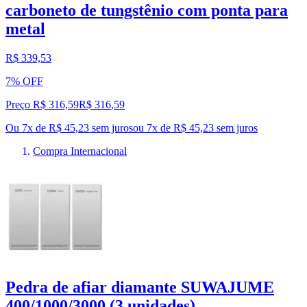
carboneto de tungstênio com ponta para
metal
R$ 339,53
7% OFF
Preço R$ 316,59
R$
316
,
59
Ou 7x de R$ 45,23 sem juros
ou
7
x de
R$ 45,23
sem juros
Compra Internacional
Pedra de afiar diamante SUWAJUME
400/1000/3000 (3 unidades)