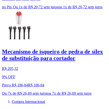
no Pix
Ou 1x de R$ 20,72 sem juros
ou
1
x de
R$ 20,72
sem juros
Mecanismo de isqueiro de pedra de sílex
de substituição para cortador
R$ 205,32
9% OFF
Preço R$ 186,84
R$
186
,
84
Ou 7x de R$ 26,69 sem juros
ou
7
x de
R$ 26,69
sem juros
Compra Internacional