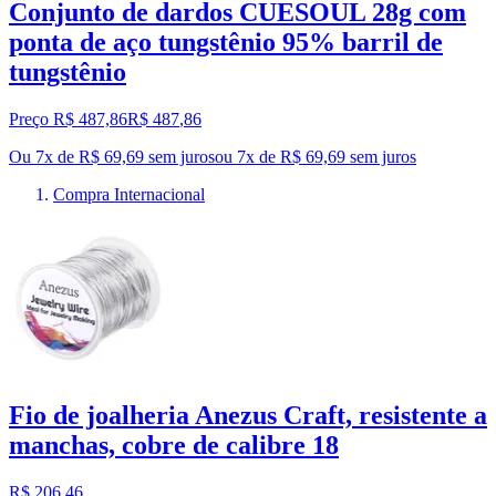
Conjunto de dardos CUESOUL 28g com
ponta de aço tungstênio 95% barril de
tungstênio
Preço R$ 487,86
R$
487
,
86
Ou 7x de R$ 69,69 sem juros
ou
7
x de
R$ 69,69
sem juros
Compra Internacional
Fio de joalheria Anezus Craft, resistente a
manchas, cobre de calibre 18
R$ 206,46