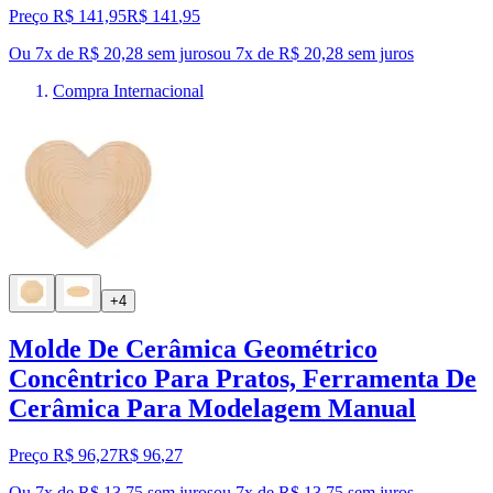
Preço R$ 141,95
R$
141
,
95
Ou 7x de R$ 20,28 sem juros
ou
7
x de
R$ 20,28
sem juros
Compra Internacional
+4
Molde De Cerâmica Geométrico
Concêntrico Para Pratos, Ferramenta De
Cerâmica Para Modelagem Manual
Preço R$ 96,27
R$
96
,
27
Ou 7x de R$ 13,75 sem juros
ou
7
x de
R$ 13,75
sem juros