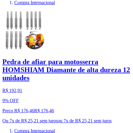
Compra Internacional
Pedra de afiar para motosserra
HOMSHIAM Diamante de alta dureza 12
unidades
R$ 192,91
9% OFF
Preço R$ 176,46
R$
176
,
46
Ou 7x de R$ 25,21 sem juros
ou
7
x de
R$ 25,21
sem juros
Compra Internacional