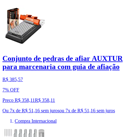
Conjunto de pedras de afiar AUXTUR
para marcenaria com guia de afiação
R$ 385,57
7% OFF
Preço R$ 358,11
R$
358
,
11
Ou 7x de R$ 51,16 sem juros
ou
7
x de
R$ 51,16
sem juros
Compra Internacional