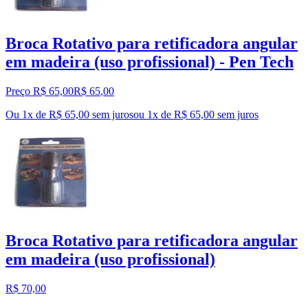
Broca Rotativo para retificadora angular
em madeira (uso profissional) - Pen Tech
Preço R$ 65,00
R$
65
,
00
Ou 1x de R$ 65,00 sem juros
ou
1
x de
R$ 65,00
sem juros
Broca Rotativo para retificadora angular
em madeira (uso profissional)
R$ 70,00