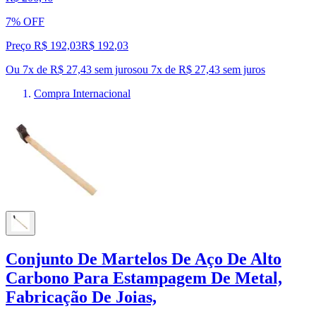
7% OFF
Preço R$ 192,03
R$
192
,
03
Ou 7x de R$ 27,43 sem juros
ou
7
x de
R$ 27,43
sem juros
Compra Internacional
Conjunto De Martelos De Aço De Alto
Carbono Para Estampagem De Metal,
Fabricação De Joias,