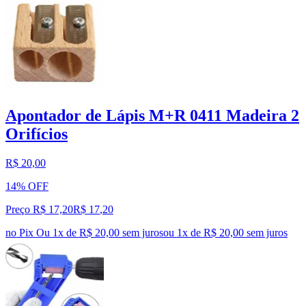
Apontador de Lápis M+R 0411 Madeira 2
Orifícios
R$ 20,00
14% OFF
Preço R$ 17,20
R$
17
,
20
no Pix
Ou 1x de R$ 20,00 sem juros
ou
1
x de
R$ 20,00
sem juros