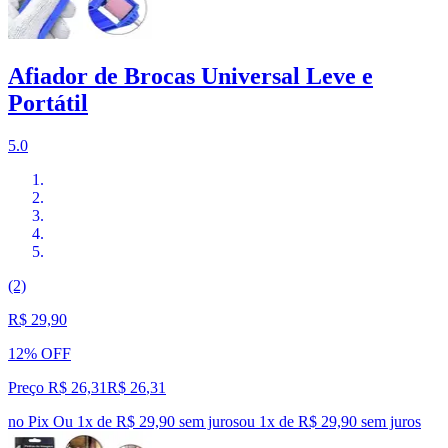
Afiador de Brocas Universal Leve e
Portátil
5.0
(2)
R$ 29,90
12% OFF
Preço R$ 26,31
R$
26
,
31
no Pix
Ou 1x de R$ 29,90 sem juros
ou
1
x de
R$ 29,90
sem juros