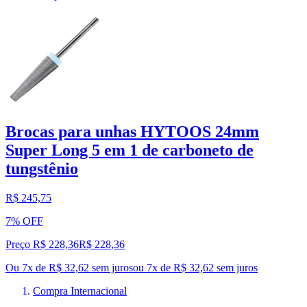
Brocas para unhas HYTOOS 24mm
Super Long 5 em 1 de carboneto de
tungstênio
R$ 245,75
7% OFF
Preço R$ 228,36
R$
228
,
36
Ou 7x de R$ 32,62 sem juros
ou
7
x de
R$ 32,62
sem juros
Compra Internacional