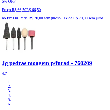
5% OFF
Preço R$ 66,50
R$
66
,
50
no Pix
Ou 1x de R$ 70,00 sem juros
ou
1
x de
R$ 70,00
sem juros
Jg pedras moagem p/furad - 760209
4.7