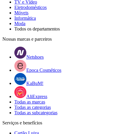
TV e Vídeo
Eletrodomésticos
Móveis
Informática
Moda
Todos os departamentos
Nossas marcas e parceiros
Netshoes
Epoca Cosméticos
KaBuM!
AliExpress
Todas as marcas
Todas as categorias
Todas as subcategorias
Serviços e benefícios
Cartão Luiza