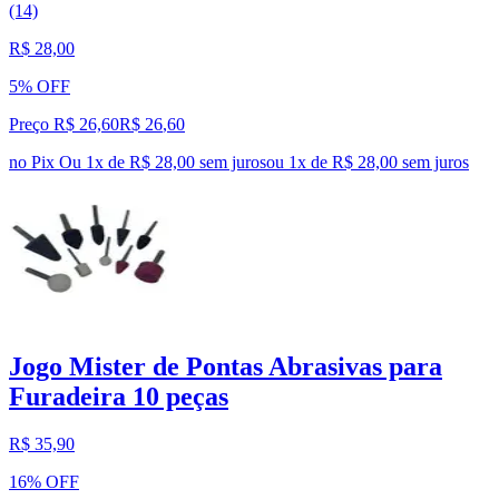
(14)
R$ 28,00
5% OFF
Preço R$ 26,60
R$
26
,
60
no Pix
Ou 1x de R$ 28,00 sem juros
ou
1
x de
R$ 28,00
sem juros
Jogo Mister de Pontas Abrasivas para
Furadeira 10 peças
R$ 35,90
16% OFF