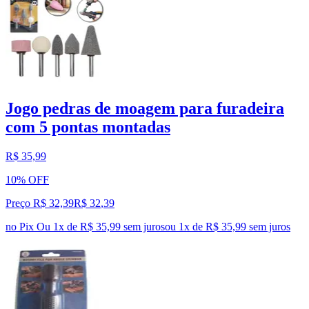
Jogo pedras de moagem para furadeira
com 5 pontas montadas
R$ 35,99
10% OFF
Preço R$ 32,39
R$
32
,
39
no Pix
Ou 1x de R$ 35,99 sem juros
ou
1
x de
R$ 35,99
sem juros