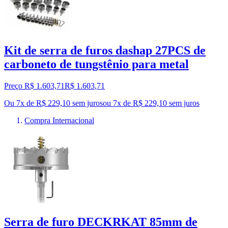
Kit de serra de furos dashap 27PCS de
carboneto de tungstênio para metal
Preço R$ 1.603,71
R$
1.603
,
71
Ou 7x de R$ 229,10 sem juros
ou
7
x de
R$ 229,10
sem juros
Compra Internacional
Serra de furo DECKRKAT 85mm de