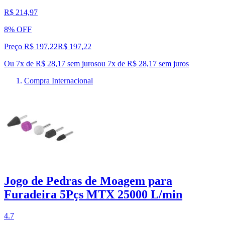
R$ 214,97
8% OFF
Preço R$ 197,22
R$
197
,
22
Ou 7x de R$ 28,17 sem juros
ou
7
x de
R$ 28,17
sem juros
Compra Internacional
Jogo de Pedras de Moagem para
Furadeira 5Pçs MTX 25000 L/min
4.7