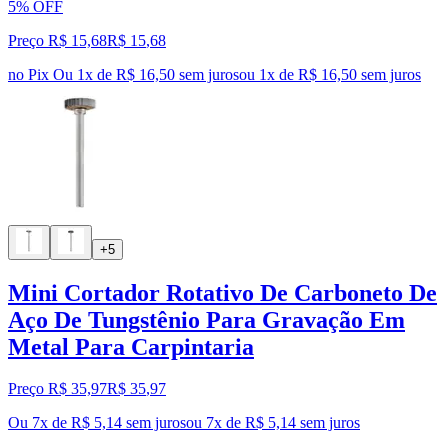
5% OFF
Preço R$ 15,68
R$
15
,
68
no Pix
Ou 1x de R$ 16,50 sem juros
ou
1
x de
R$ 16,50
sem juros
+5
Mini Cortador Rotativo De Carboneto De
Aço De Tungstênio Para Gravação Em
Metal Para Carpintaria
Preço R$ 35,97
R$
35
,
97
Ou 7x de R$ 5,14 sem juros
ou
7
x de
R$ 5,14
sem juros