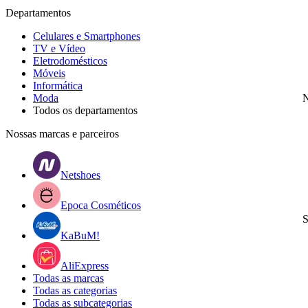
Departamentos
Celulares e Smartphones
TV e Vídeo
Eletrodomésticos
Móveis
Informática
Moda
N
Todos os departamentos
Nossas marcas e parceiros
Netshoes
Epoca Cosméticos
S
KaBuM!
AliExpress
Todas as marcas
Todas as categorias
Todas as subcategorias