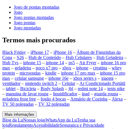
Jogo de pontas montadas
Jogo
Jogo pontas montadas
Jogo pontas
Jogo montadas
Termos mais procurados
Black Friday
–
iPhone 17
–
iPhone 16
–
Álbum de Figurinhas da
Copa
–
S26
–
Hub de Conteúdo
–
Hub Celulares
–
Hub Geladeira
–
Hub Tvs
–
iphone 15
–
iphone 14
–
ps5
–
Air Fryer
–
iphone 16 pro
max
–
geladeira
–
poco x7 pro
–
xbox
–
iphone
–
creatina
–
whey
protein
–
microondas
–
kindle
–
iphone 17 pro max
–
iphone 15 pro
max
–
celular samsung
–
iphone 16e
–
xbox series s
–
xiaomi
–
ventilador
–
nintendo switch 2
–
Celular
–
Ar Condicionado Portátil
–
tablet
–
Bicicleta
–
Body Splash
–
jbl
–
redmi note 14
–
tenis nike
–
maquina de lavar roupa
–
liquidificador
–
ipad
–
guarda roupa
–
geladeira frost free
–
fogão 4 bocas
–
Armário de Cozinha
–
Alexa
–
TV 50 polegadas
–
TV 32 polegadas
Mais informações
Blog da Lu
Nossas lojas
WhatsApp da Lu
Tenha sua
loja
Regulamento
Acessibilidade
Segurança e Privacidade