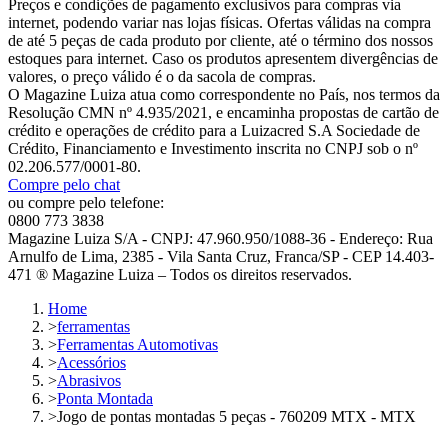
Preços e condições de pagamento exclusivos para compras via
internet, podendo variar nas lojas físicas. Ofertas válidas na compra
de até 5 peças de cada produto por cliente, até o término dos nossos
estoques para internet. Caso os produtos apresentem divergências de
valores, o preço válido é o da sacola de compras.
O Magazine Luiza atua como correspondente no País, nos termos da
Resolução CMN nº 4.935/2021, e encaminha propostas de cartão de
crédito e operações de crédito para a Luizacred S.A Sociedade de
Crédito, Financiamento e Investimento inscrita no CNPJ sob o nº
02.206.577/0001-80.
Compre pelo chat
ou compre pelo telefone:
0800 773 3838
Magazine Luiza S/A - CNPJ: 47.960.950/1088-36 - Endereço: Rua
Arnulfo de Lima, 2385 - Vila Santa Cruz, Franca/SP - CEP 14.403-
471 ® Magazine Luiza – Todos os direitos reservados.
Home
>
ferramentas
>
Ferramentas Automotivas
>
Acessórios
>
Abrasivos
>
Ponta Montada
>
Jogo de pontas montadas 5 peças - 760209 MTX - MTX