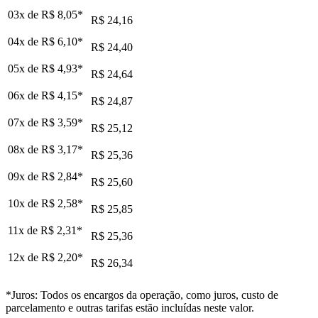
03x de
R$ 8,05
*
R$ 24,16
04x de
R$ 6,10
*
R$ 24,40
05x de
R$ 4,93
*
R$ 24,64
06x de
R$ 4,15
*
R$ 24,87
07x de
R$ 3,59
*
R$ 25,12
08x de
R$ 3,17
*
R$ 25,36
09x de
R$ 2,84
*
R$ 25,60
10x de
R$ 2,58
*
R$ 25,85
11x de
R$ 2,31
*
R$ 25,36
12x de
R$ 2,20
*
R$ 26,34
*Juros: Todos os encargos da operação, como juros, custo de
parcelamento e outras tarifas estão incluídas neste valor.