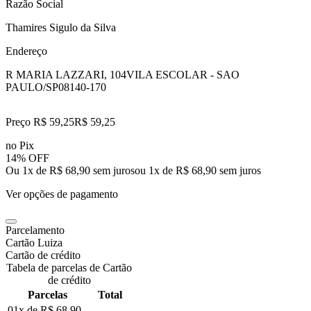
Razão Social
Thamires Sigulo da Silva
Endereço
R MARIA LAZZARI, 104
VILA ESCOLAR - SAO
PAULO/SP
08140-170
Preço R$ 59,25
R$
59
,
25
no Pix
14% OFF
Ou 1x de R$ 68,90 sem juros
ou
1
x de
R$ 68,90
sem juros
Ver opções de pagamento
Parcelamento
Cartão Luiza
Cartão de crédito
Tabela de parcelas de Cartão
de crédito
Parcelas
Total
01x de
R$ 68,90