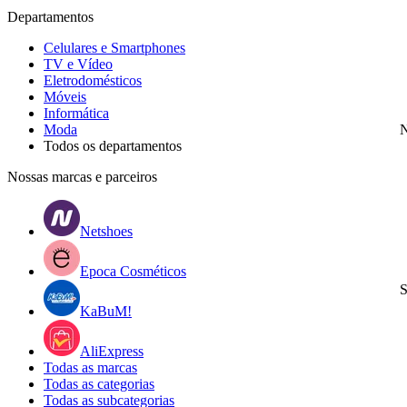
Departamentos
Celulares e Smartphones
TV e Vídeo
Eletrodomésticos
Móveis
Informática
Moda
N
Todos os departamentos
Nossas marcas e parceiros
Netshoes
Epoca Cosméticos
S
KaBuM!
AliExpress
Todas as marcas
Todas as categorias
Todas as subcategorias