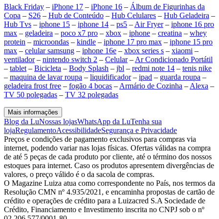
Black Friday
–
iPhone 17
–
iPhone 16
–
Álbum de Figurinhas da
Copa
–
S26
–
Hub de Conteúdo
–
Hub Celulares
–
Hub Geladeira
–
Hub Tvs
–
iphone 15
–
iphone 14
–
ps5
–
Air Fryer
–
iphone 16 pro
max
–
geladeira
–
poco x7 pro
–
xbox
–
iphone
–
creatina
–
whey
protein
–
microondas
–
kindle
–
iphone 17 pro max
–
iphone 15 pro
max
–
celular samsung
–
iphone 16e
–
xbox series s
–
xiaomi
–
ventilador
–
nintendo switch 2
–
Celular
–
Ar Condicionado Portátil
–
tablet
–
Bicicleta
–
Body Splash
–
jbl
–
redmi note 14
–
tenis nike
–
maquina de lavar roupa
–
liquidificador
–
ipad
–
guarda roupa
–
geladeira frost free
–
fogão 4 bocas
–
Armário de Cozinha
–
Alexa
–
TV 50 polegadas
–
TV 32 polegadas
Mais informações
Blog da Lu
Nossas lojas
WhatsApp da Lu
Tenha sua
loja
Regulamento
Acessibilidade
Segurança e Privacidade
Preços e condições de pagamento exclusivos para compras via
internet, podendo variar nas lojas físicas. Ofertas válidas na compra
de até 5 peças de cada produto por cliente, até o término dos nossos
estoques para internet. Caso os produtos apresentem divergências de
valores, o preço válido é o da sacola de compras.
O Magazine Luiza atua como correspondente no País, nos termos da
Resolução CMN nº 4.935/2021, e encaminha propostas de cartão de
crédito e operações de crédito para a Luizacred S.A Sociedade de
Crédito, Financiamento e Investimento inscrita no CNPJ sob o nº
02.206.577/0001-80.