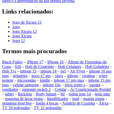
sabor e a apresentação da sua bebida favorita.
Links relacionados:
Jogo de Xicara 12
Jogo
Jogo Xicara 12
Jogo Xicara
Jogo 12
Termos mais procurados
Black Friday
–
iPhone 17
–
iPhone 16
–
Álbum de Figurinhas da
Copa
–
S26
–
Hub de Conteúdo
–
Hub Celulares
–
Hub Geladeira
–
Hub Tvs
–
iphone 15
–
iphone 14
–
ps5
–
Air Fryer
–
iphone 16 pro
max
–
geladeira
–
poco x7 pro
–
xbox
–
iphone
–
creatina
–
whey
protein
–
microondas
–
kindle
–
iphone 17 pro max
–
iphone 15 pro
max
–
celular samsung
–
iphone 16e
–
xbox series s
–
xiaomi
–
ventilador
–
nintendo switch 2
–
Celular
–
Ar Condicionado Portátil
–
tablet
–
Bicicleta
–
Body Splash
–
jbl
–
redmi note 14
–
tenis nike
–
maquina de lavar roupa
–
liquidificador
–
ipad
–
guarda roupa
–
geladeira frost free
–
fogão 4 bocas
–
Armário de Cozinha
–
Alexa
–
TV 50 polegadas
–
TV 32 polegadas