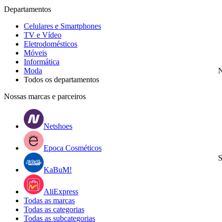
Departamentos
Celulares e Smartphones
TV e Vídeo
Eletrodomésticos
Móveis
Informática
Moda
N
Todos os departamentos
Nossas marcas e parceiros
Netshoes
Epoca Cosméticos
S
KaBuM!
AliExpress
Todas as marcas
Todas as categorias
Todas as subcategorias