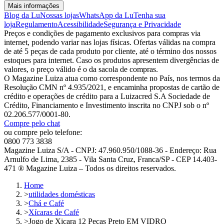
Mais informações
Blog da Lu
Nossas lojas
WhatsApp da Lu
Tenha sua
loja
Regulamento
Acessibilidade
Segurança e Privacidade
Preços e condições de pagamento exclusivos para compras via
internet, podendo variar nas lojas físicas. Ofertas válidas na compra
de até 5 peças de cada produto por cliente, até o término dos nossos
estoques para internet. Caso os produtos apresentem divergências de
valores, o preço válido é o da sacola de compras.
O Magazine Luiza atua como correspondente no País, nos termos da
Resolução CMN nº 4.935/2021, e encaminha propostas de cartão de
crédito e operações de crédito para a Luizacred S.A Sociedade de
Crédito, Financiamento e Investimento inscrita no CNPJ sob o nº
02.206.577/0001-80.
Compre pelo chat
ou compre pelo telefone:
0800 773 3838
Magazine Luiza S/A - CNPJ: 47.960.950/1088-36 - Endereço: Rua
Arnulfo de Lima, 2385 - Vila Santa Cruz, Franca/SP - CEP 14.403-
471 ® Magazine Luiza – Todos os direitos reservados.
Home
>
utilidades domésticas
>
Chá e Café
>
Xícaras de Café
>
Jogo de Xicara 12 Peças Preto EM VIDRO