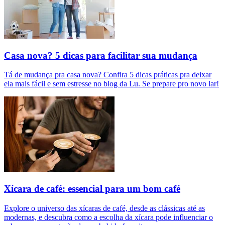
Casa nova? 5 dicas para facilitar sua mudança
Tá de mudança pra casa nova? Confira 5 dicas práticas pra deixar
ela mais fácil e sem estresse no blog da Lu. Se prepare pro novo lar!
Xícara de café: essencial para um bom café
Explore o universo das xícaras de café, desde as clássicas até as
modernas, e descubra como a escolha da xícara pode influenciar o