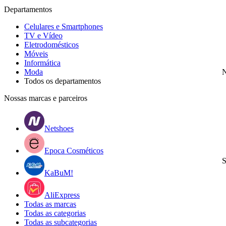
Departamentos
Celulares e Smartphones
TV e Vídeo
Eletrodomésticos
Móveis
Informática
Moda
N
Todos os departamentos
Nossas marcas e parceiros
Netshoes
Epoca Cosméticos
S
KaBuM!
AliExpress
Todas as marcas
Todas as categorias
Todas as subcategorias