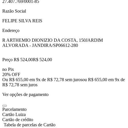
27.407.769/0001-85
Razão Social
FELIPE SILVA REIS
Endereço
R ARTHEMIO DIONIZIO DA COSTA, 150
JARDIM
ALVORADA - JANDIRA/SP
06612-280
Preço R$ 524,00
R$
524
,
00
no Pix
20% OFF
Ou R$ 655,00 em 9x de R$ 72,78 sem juros
ou
R$ 655,00
em
9
x de
R$ 72,78
sem juros
Ver opções de pagamento
Parcelamento
Cartão Luiza
Cartão de crédito
Tabela de parcelas de Cartão