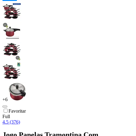
+
6
Favoritar
Full
4.5 (376)
Jogo Panelas Tramontina Com