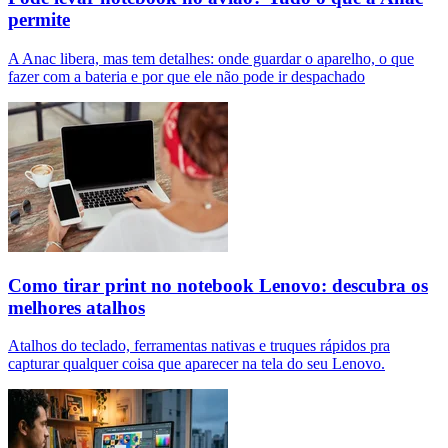
permite
A Anac libera, mas tem detalhes: onde guardar o aparelho, o que
fazer com a bateria e por que ele não pode ir despachado
Como tirar print no notebook Lenovo: descubra os
melhores atalhos
Atalhos do teclado, ferramentas nativas e truques rápidos pra
capturar qualquer coisa que aparecer na tela do seu Lenovo.