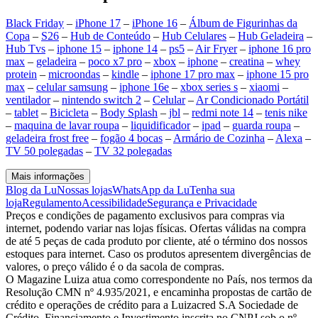
Black Friday
–
iPhone 17
–
iPhone 16
–
Álbum de Figurinhas da
Copa
–
S26
–
Hub de Conteúdo
–
Hub Celulares
–
Hub Geladeira
–
Hub Tvs
–
iphone 15
–
iphone 14
–
ps5
–
Air Fryer
–
iphone 16 pro
max
–
geladeira
–
poco x7 pro
–
xbox
–
iphone
–
creatina
–
whey
protein
–
microondas
–
kindle
–
iphone 17 pro max
–
iphone 15 pro
max
–
celular samsung
–
iphone 16e
–
xbox series s
–
xiaomi
–
ventilador
–
nintendo switch 2
–
Celular
–
Ar Condicionado Portátil
–
tablet
–
Bicicleta
–
Body Splash
–
jbl
–
redmi note 14
–
tenis nike
–
maquina de lavar roupa
–
liquidificador
–
ipad
–
guarda roupa
–
geladeira frost free
–
fogão 4 bocas
–
Armário de Cozinha
–
Alexa
–
TV 50 polegadas
–
TV 32 polegadas
Mais informações
Blog da Lu
Nossas lojas
WhatsApp da Lu
Tenha sua
loja
Regulamento
Acessibilidade
Segurança e Privacidade
Preços e condições de pagamento exclusivos para compras via
internet, podendo variar nas lojas físicas. Ofertas válidas na compra
de até 5 peças de cada produto por cliente, até o término dos nossos
estoques para internet. Caso os produtos apresentem divergências de
valores, o preço válido é o da sacola de compras.
O Magazine Luiza atua como correspondente no País, nos termos da
Resolução CMN nº 4.935/2021, e encaminha propostas de cartão de
crédito e operações de crédito para a Luizacred S.A Sociedade de
Crédito, Financiamento e Investimento inscrita no CNPJ sob o nº