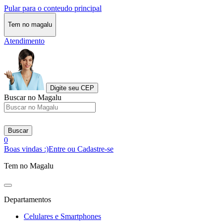
Pular para o conteudo principal
Tem no magalu
Atendimento
Digite seu CEP
Buscar no Magalu
Buscar
0
Boas vindas :)
Entre ou Cadastre-se
Tem no Magalu
Departamentos
Celulares e Smartphones