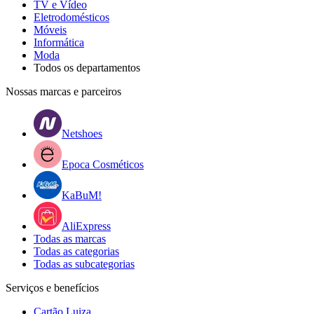
TV e Vídeo
Eletrodomésticos
Móveis
Informática
Moda
Todos os departamentos
Nossas marcas e parceiros
Netshoes
Epoca Cosméticos
KaBuM!
AliExpress
Todas as marcas
Todas as categorias
Todas as subcategorias
Serviços e benefícios
Cartão Luiza