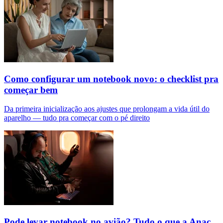
Como configurar um notebook novo: o checklist pra
começar bem
Da primeira inicialização aos ajustes que prolongam a vida útil do
aparelho — tudo pra começar com o pé direito
Pode levar notebook no avião? Tudo o que a Anac