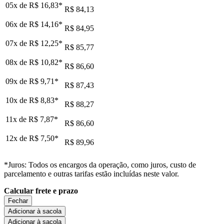
05x de
R$ 16,83
*
R$ 84,13
06x de
R$ 14,16
*
R$ 84,95
07x de
R$ 12,25
*
R$ 85,77
08x de
R$ 10,82
*
R$ 86,60
09x de
R$ 9,71
*
R$ 87,43
10x de
R$ 8,83
*
R$ 88,27
11x de
R$ 7,87
*
R$ 86,60
12x de
R$ 7,50
*
R$ 89,96
*Juros: Todos os encargos da operação, como juros, custo de
parcelamento e outras tarifas estão incluídas neste valor.
Calcular frete e prazo
Fechar
Adicionar à sacola
Adicionar à sacola