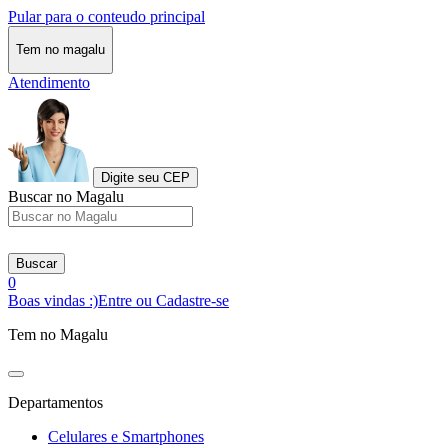
Pular para o conteudo principal
Tem no magalu
Atendimento
Digite seu CEP
Buscar no Magalu
Buscar
0
Boas vindas :)
Entre ou Cadastre-se
Tem no Magalu
Departamentos
Celulares e Smartphones