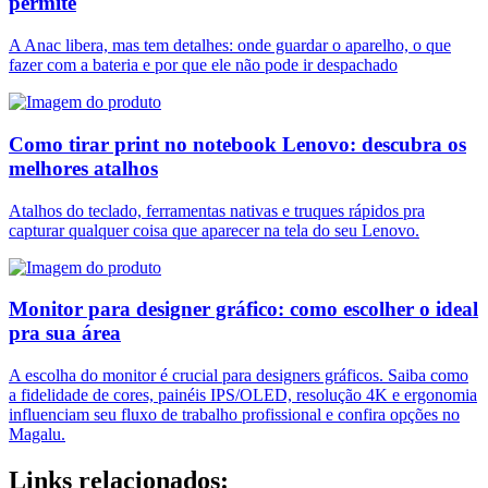
permite
A Anac libera, mas tem detalhes: onde guardar o aparelho, o que
fazer com a bateria e por que ele não pode ir despachado
Como tirar print no notebook Lenovo: descubra os
melhores atalhos
Atalhos do teclado, ferramentas nativas e truques rápidos pra
capturar qualquer coisa que aparecer na tela do seu Lenovo.
Monitor para designer gráfico: como escolher o ideal
pra sua área
A escolha do monitor é crucial para designers gráficos. Saiba como
a fidelidade de cores, painéis IPS/OLED, resolução 4K e ergonomia
influenciam seu fluxo de trabalho profissional e confira opções no
Magalu.
Links relacionados: