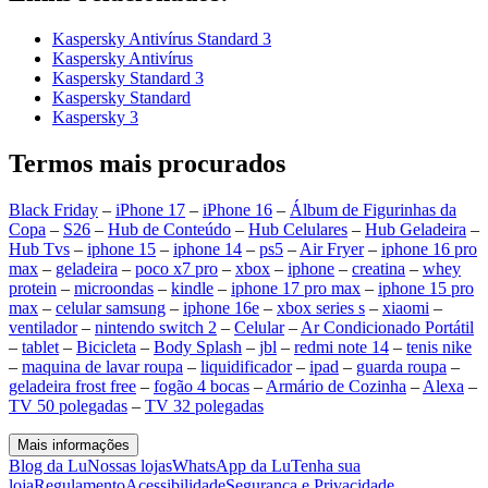
Kaspersky Antivírus Standard 3
Kaspersky Antivírus
Kaspersky Standard 3
Kaspersky Standard
Kaspersky 3
Termos mais procurados
Black Friday
–
iPhone 17
–
iPhone 16
–
Álbum de Figurinhas da
Copa
–
S26
–
Hub de Conteúdo
–
Hub Celulares
–
Hub Geladeira
–
Hub Tvs
–
iphone 15
–
iphone 14
–
ps5
–
Air Fryer
–
iphone 16 pro
max
–
geladeira
–
poco x7 pro
–
xbox
–
iphone
–
creatina
–
whey
protein
–
microondas
–
kindle
–
iphone 17 pro max
–
iphone 15 pro
max
–
celular samsung
–
iphone 16e
–
xbox series s
–
xiaomi
–
ventilador
–
nintendo switch 2
–
Celular
–
Ar Condicionado Portátil
–
tablet
–
Bicicleta
–
Body Splash
–
jbl
–
redmi note 14
–
tenis nike
–
maquina de lavar roupa
–
liquidificador
–
ipad
–
guarda roupa
–
geladeira frost free
–
fogão 4 bocas
–
Armário de Cozinha
–
Alexa
–
TV 50 polegadas
–
TV 32 polegadas
Mais informações
Blog da Lu
Nossas lojas
WhatsApp da Lu
Tenha sua
loja
Regulamento
Acessibilidade
Segurança e Privacidade