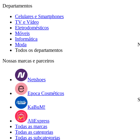
Departamentos
Celulares e Smartphones
TV e Vídeo
Eletrodomésticos
Móveis
Informática
Moda
N
Todos os departamentos
Nossas marcas e parceiros
Netshoes
Epoca Cosméticos
S
KaBuM!
AliExpress
Todas as marcas
Todas as categorias
Todas as subcategorias