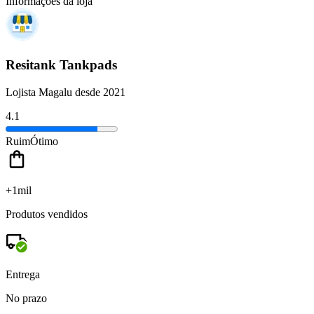
Informações da loja
Resitank Tankpads
Lojista Magalu desde 2021
4.1
Ruim
Ótimo
+1mil
Produtos vendidos
Entrega
No prazo