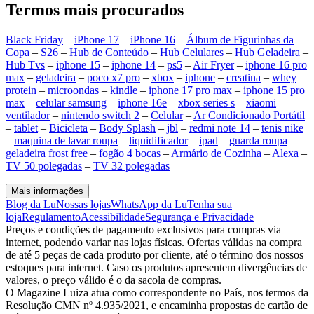
Termos mais procurados
Black Friday
–
iPhone 17
–
iPhone 16
–
Álbum de Figurinhas da
Copa
–
S26
–
Hub de Conteúdo
–
Hub Celulares
–
Hub Geladeira
–
Hub Tvs
–
iphone 15
–
iphone 14
–
ps5
–
Air Fryer
–
iphone 16 pro
max
–
geladeira
–
poco x7 pro
–
xbox
–
iphone
–
creatina
–
whey
protein
–
microondas
–
kindle
–
iphone 17 pro max
–
iphone 15 pro
max
–
celular samsung
–
iphone 16e
–
xbox series s
–
xiaomi
–
ventilador
–
nintendo switch 2
–
Celular
–
Ar Condicionado Portátil
–
tablet
–
Bicicleta
–
Body Splash
–
jbl
–
redmi note 14
–
tenis nike
–
maquina de lavar roupa
–
liquidificador
–
ipad
–
guarda roupa
–
geladeira frost free
–
fogão 4 bocas
–
Armário de Cozinha
–
Alexa
–
TV 50 polegadas
–
TV 32 polegadas
Mais informações
Blog da Lu
Nossas lojas
WhatsApp da Lu
Tenha sua
loja
Regulamento
Acessibilidade
Segurança e Privacidade
Preços e condições de pagamento exclusivos para compras via
internet, podendo variar nas lojas físicas. Ofertas válidas na compra
de até 5 peças de cada produto por cliente, até o término dos nossos
estoques para internet. Caso os produtos apresentem divergências de
valores, o preço válido é o da sacola de compras.
O Magazine Luiza atua como correspondente no País, nos termos da
Resolução CMN nº 4.935/2021, e encaminha propostas de cartão de