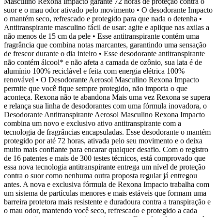
Masculino Rexona Impacto garante 72 horas de proteção contra o
suor e o mau odor ativado pelo movimento • O desodorante Impacto
o mantém seco, refrescado e protegido para que nada o detenha •
Antitranspirante masculino fácil de usar: agite e aplique nas axilas a
não menos de 15 cm da pele • Esse antitranspirante contém uma
fragrância que combina notas marcantes, garantindo uma sensação
de frescor durante o dia inteiro • Esse desodorante antitranspirante
não contém álcool* e não afeta a camada de ozônio, sua lata é de
alumínio 100% reciclável e feita com energia elétrica 100%
renovável • O Desodorante Aerosol Masculino Rexona Impacto
permite que você fique sempre protegido, não importa o que
aconteça. Rexona não te abandona Mais uma vez Rexona se supera
e relança sua linha de desodorantes com uma fórmula inovadora, o
Desodorante Antitranspirante Aerosol Masculino Rexona Impacto
combina um novo e exclusivo ativo antitranspirante com a
tecnologia de fragrâncias encapsuladas. Esse desodorante o mantém
protegido por até 72 horas, ativada pelo seu movimento e o deixa
muito mais confiante para encarar qualquer desafio. Com o registro
de 16 patentes e mais de 300 testes técnicos, está comprovado que
essa nova tecnologia antitranspirante entrega um nível de proteção
contra o suor como nenhuma outra proposta regular já entregou
antes. A nova e exclusiva fórmula de Rexona Impacto trabalha com
um sistema de partículas menores e mais estáveis que formam uma
barreira protetora mais resistente e duradoura contra a transpiração e
o mau odor, mantendo você seco, refrescado e protegido a cada