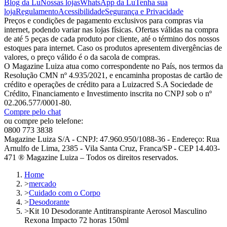
Blog da Lu
Nossas lojas
WhatsApp da Lu
Tenha sua
loja
Regulamento
Acessibilidade
Segurança e Privacidade
Preços e condições de pagamento exclusivos para compras via
internet, podendo variar nas lojas físicas. Ofertas válidas na compra
de até 5 peças de cada produto por cliente, até o término dos nossos
estoques para internet. Caso os produtos apresentem divergências de
valores, o preço válido é o da sacola de compras.
O Magazine Luiza atua como correspondente no País, nos termos da
Resolução CMN nº 4.935/2021, e encaminha propostas de cartão de
crédito e operações de crédito para a Luizacred S.A Sociedade de
Crédito, Financiamento e Investimento inscrita no CNPJ sob o nº
02.206.577/0001-80.
Compre pelo chat
ou compre pelo telefone:
0800 773 3838
Magazine Luiza S/A - CNPJ: 47.960.950/1088-36 - Endereço: Rua
Arnulfo de Lima, 2385 - Vila Santa Cruz, Franca/SP - CEP 14.403-
471 ® Magazine Luiza – Todos os direitos reservados.
Home
>
mercado
>
Cuidado com o Corpo
>
Desodorante
>
Kit 10 Desodorante Antitranspirante Aerosol Masculino
Rexona Impacto 72 horas 150ml