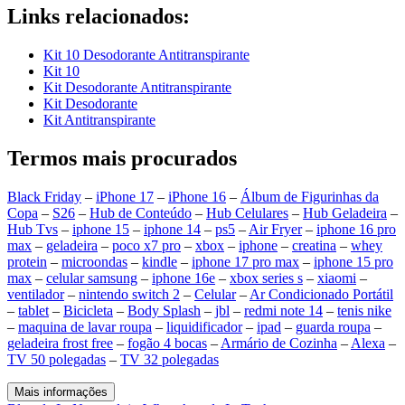
Links relacionados:
Kit 10 Desodorante Antitranspirante
Kit 10
Kit Desodorante Antitranspirante
Kit Desodorante
Kit Antitranspirante
Termos mais procurados
Black Friday
–
iPhone 17
–
iPhone 16
–
Álbum de Figurinhas da
Copa
–
S26
–
Hub de Conteúdo
–
Hub Celulares
–
Hub Geladeira
–
Hub Tvs
–
iphone 15
–
iphone 14
–
ps5
–
Air Fryer
–
iphone 16 pro
max
–
geladeira
–
poco x7 pro
–
xbox
–
iphone
–
creatina
–
whey
protein
–
microondas
–
kindle
–
iphone 17 pro max
–
iphone 15 pro
max
–
celular samsung
–
iphone 16e
–
xbox series s
–
xiaomi
–
ventilador
–
nintendo switch 2
–
Celular
–
Ar Condicionado Portátil
–
tablet
–
Bicicleta
–
Body Splash
–
jbl
–
redmi note 14
–
tenis nike
–
maquina de lavar roupa
–
liquidificador
–
ipad
–
guarda roupa
–
geladeira frost free
–
fogão 4 bocas
–
Armário de Cozinha
–
Alexa
–
TV 50 polegadas
–
TV 32 polegadas
Mais informações