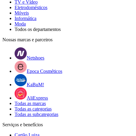
TV e Vídeo
Eletrodomésticos
Móveis
Informática
Moda
Todos os departamentos
Nossas marcas e parceiros
Netshoes
Epoca Cosméticos
KaBuM!
AliExpress
Todas as marcas
Todas as categorias
Todas as subcategorias
Serviços e benefícios
Cartão Luiza