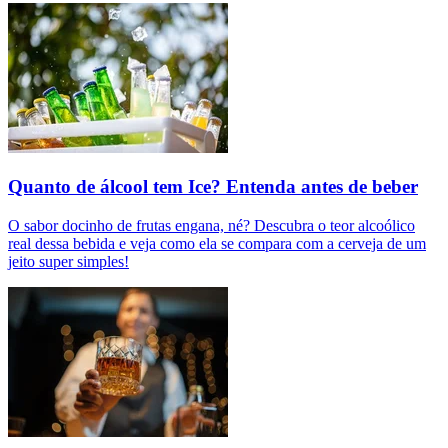
Quanto de álcool tem Ice? Entenda antes de beber
O sabor docinho de frutas engana, né? Descubra o teor alcoólico
real dessa bebida e veja como ela se compara com a cerveja de um
jeito super simples!