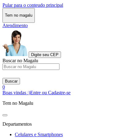
Pular para o conteudo principal
Tem no magalu
Atendimento
Digite seu CEP
Buscar no Magalu
Buscar
0
Boas vindas :)
Entre ou Cadastre-se
Tem no Magalu
Departamentos
Celulares e Smartphones