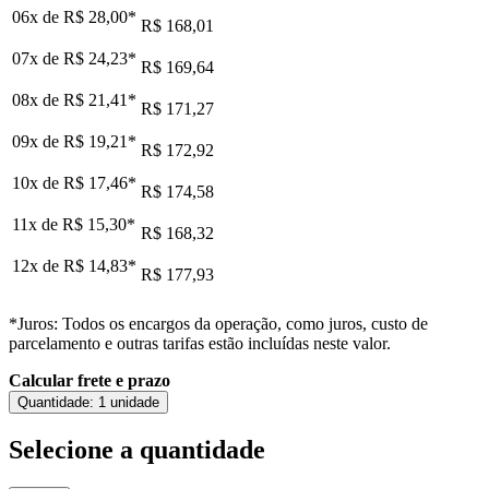
06x de
R$ 28,00
*
R$ 168,01
07x de
R$ 24,23
*
R$ 169,64
08x de
R$ 21,41
*
R$ 171,27
09x de
R$ 19,21
*
R$ 172,92
10x de
R$ 17,46
*
R$ 174,58
11x de
R$ 15,30
*
R$ 168,32
12x de
R$ 14,83
*
R$ 177,93
*Juros: Todos os encargos da operação, como juros, custo de
parcelamento e outras tarifas estão incluídas neste valor.
Calcular frete e prazo
Quantidade:
1 unidade
Selecione a quantidade