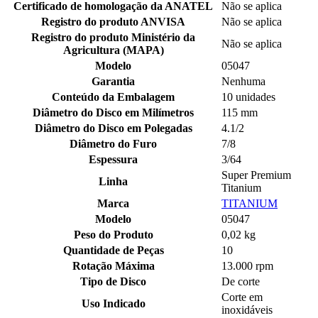
Certificado de homologação da ANATEL
Não se aplica
Registro do produto ANVISA
Não se aplica
Registro do produto Ministério da
Não se aplica
Agricultura (MAPA)
Modelo
05047
Garantia
Nenhuma
Conteúdo da Embalagem
10 unidades
Diâmetro do Disco em Milímetros
115 mm
Diâmetro do Disco em Polegadas
4.1/2
Diâmetro do Furo
7/8
Espessura
3/64
Super Premium
Linha
Titanium
Marca
TITANIUM
Modelo
05047
Peso do Produto
0,02 kg
Quantidade de Peças
10
Rotação Máxima
13.000 rpm
Tipo de Disco
De corte
Corte em
Uso Indicado
inoxidáveis