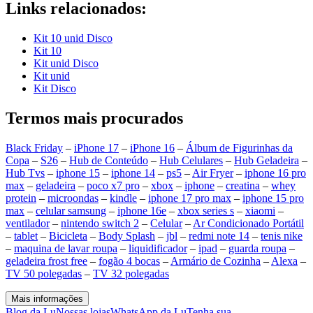
Links relacionados:
Kit 10 unid Disco
Kit 10
Kit unid Disco
Kit unid
Kit Disco
Termos mais procurados
Black Friday
–
iPhone 17
–
iPhone 16
–
Álbum de Figurinhas da
Copa
–
S26
–
Hub de Conteúdo
–
Hub Celulares
–
Hub Geladeira
–
Hub Tvs
–
iphone 15
–
iphone 14
–
ps5
–
Air Fryer
–
iphone 16 pro
max
–
geladeira
–
poco x7 pro
–
xbox
–
iphone
–
creatina
–
whey
protein
–
microondas
–
kindle
–
iphone 17 pro max
–
iphone 15 pro
max
–
celular samsung
–
iphone 16e
–
xbox series s
–
xiaomi
–
ventilador
–
nintendo switch 2
–
Celular
–
Ar Condicionado Portátil
–
tablet
–
Bicicleta
–
Body Splash
–
jbl
–
redmi note 14
–
tenis nike
–
maquina de lavar roupa
–
liquidificador
–
ipad
–
guarda roupa
–
geladeira frost free
–
fogão 4 bocas
–
Armário de Cozinha
–
Alexa
–
TV 50 polegadas
–
TV 32 polegadas
Mais informações
Blog da Lu
Nossas lojas
WhatsApp da Lu
Tenha sua