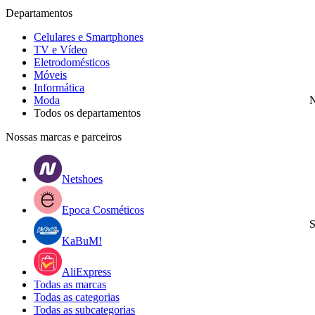
Departamentos
Celulares e Smartphones
TV e Vídeo
Eletrodomésticos
Móveis
Informática
Moda
N
Todos os departamentos
Nossas marcas e parceiros
Netshoes
Epoca Cosméticos
S
KaBuM!
AliExpress
Todas as marcas
Todas as categorias
Todas as subcategorias