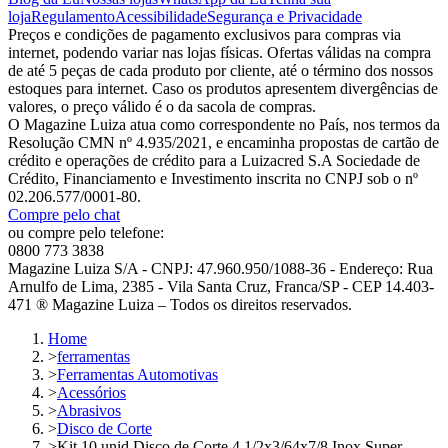
loja
Regulamento
Acessibilidade
Segurança e Privacidade
Preços e condições de pagamento exclusivos para compras via
internet, podendo variar nas lojas físicas. Ofertas válidas na compra
de até 5 peças de cada produto por cliente, até o término dos nossos
estoques para internet. Caso os produtos apresentem divergências de
valores, o preço válido é o da sacola de compras.
O Magazine Luiza atua como correspondente no País, nos termos da
Resolução CMN nº 4.935/2021, e encaminha propostas de cartão de
crédito e operações de crédito para a Luizacred S.A Sociedade de
Crédito, Financiamento e Investimento inscrita no CNPJ sob o nº
02.206.577/0001-80.
Compre pelo chat
ou compre pelo telefone:
0800 773 3838
Magazine Luiza S/A - CNPJ: 47.960.950/1088-36 - Endereço: Rua
Arnulfo de Lima, 2385 - Vila Santa Cruz, Franca/SP - CEP 14.403-
471 ® Magazine Luiza – Todos os direitos reservados.
Home
>
ferramentas
>
Ferramentas Automotivas
>
Acessórios
>
Abrasivos
>
Disco de Corte
>
Kit 10 unid Disco de Corte 4.1/2x3/64x7/8 Inox Super