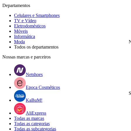
Departamentos
Celulares e Smartphones
TV e Vídeo
Eletrodomésticos
Móveis
Informática
Moda
N
Todos os departamentos
Nossas marcas e parceiros
Netshoes
Epoca Cosméticos
S
KaBuM!
AliExpress
Todas as marcas
Todas as categorias
Todas as subcategorias