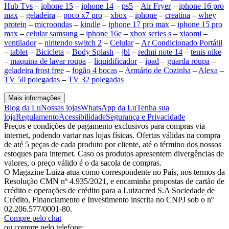
Hub Tvs
–
iphone 15
–
iphone 14
–
ps5
–
Air Fryer
–
iphone 16 pro
max
–
geladeira
–
poco x7 pro
–
xbox
–
iphone
–
creatina
–
whey
protein
–
microondas
–
kindle
–
iphone 17 pro max
–
iphone 15 pro
max
–
celular samsung
–
iphone 16e
–
xbox series s
–
xiaomi
–
ventilador
–
nintendo switch 2
–
Celular
–
Ar Condicionado Portátil
–
tablet
–
Bicicleta
–
Body Splash
–
jbl
–
redmi note 14
–
tenis nike
–
maquina de lavar roupa
–
liquidificador
–
ipad
–
guarda roupa
–
geladeira frost free
–
fogão 4 bocas
–
Armário de Cozinha
–
Alexa
–
TV 50 polegadas
–
TV 32 polegadas
Mais informações
Blog da Lu
Nossas lojas
WhatsApp da Lu
Tenha sua
loja
Regulamento
Acessibilidade
Segurança e Privacidade
Preços e condições de pagamento exclusivos para compras via
internet, podendo variar nas lojas físicas. Ofertas válidas na compra
de até 5 peças de cada produto por cliente, até o término dos nossos
estoques para internet. Caso os produtos apresentem divergências de
valores, o preço válido é o da sacola de compras.
O Magazine Luiza atua como correspondente no País, nos termos da
Resolução CMN nº 4.935/2021, e encaminha propostas de cartão de
crédito e operações de crédito para a Luizacred S.A Sociedade de
Crédito, Financiamento e Investimento inscrita no CNPJ sob o nº
02.206.577/0001-80.
Compre pelo chat
ou compre pelo telefone: