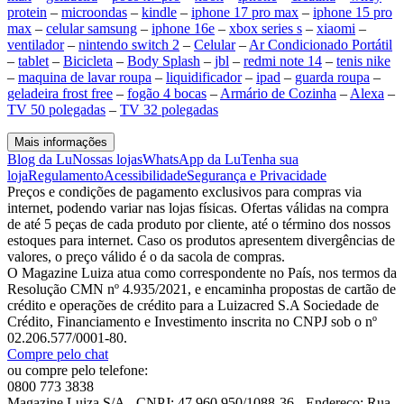
protein
–
microondas
–
kindle
–
iphone 17 pro max
–
iphone 15 pro
max
–
celular samsung
–
iphone 16e
–
xbox series s
–
xiaomi
–
ventilador
–
nintendo switch 2
–
Celular
–
Ar Condicionado Portátil
–
tablet
–
Bicicleta
–
Body Splash
–
jbl
–
redmi note 14
–
tenis nike
–
maquina de lavar roupa
–
liquidificador
–
ipad
–
guarda roupa
–
geladeira frost free
–
fogão 4 bocas
–
Armário de Cozinha
–
Alexa
–
TV 50 polegadas
–
TV 32 polegadas
Mais informações
Blog da Lu
Nossas lojas
WhatsApp da Lu
Tenha sua
loja
Regulamento
Acessibilidade
Segurança e Privacidade
Preços e condições de pagamento exclusivos para compras via
internet, podendo variar nas lojas físicas. Ofertas válidas na compra
de até 5 peças de cada produto por cliente, até o término dos nossos
estoques para internet. Caso os produtos apresentem divergências de
valores, o preço válido é o da sacola de compras.
O Magazine Luiza atua como correspondente no País, nos termos da
Resolução CMN nº 4.935/2021, e encaminha propostas de cartão de
crédito e operações de crédito para a Luizacred S.A Sociedade de
Crédito, Financiamento e Investimento inscrita no CNPJ sob o nº
02.206.577/0001-80.
Compre pelo chat
ou compre pelo telefone:
0800 773 3838
Magazine Luiza S/A - CNPJ: 47.960.950/1088-36 - Endereço: Rua