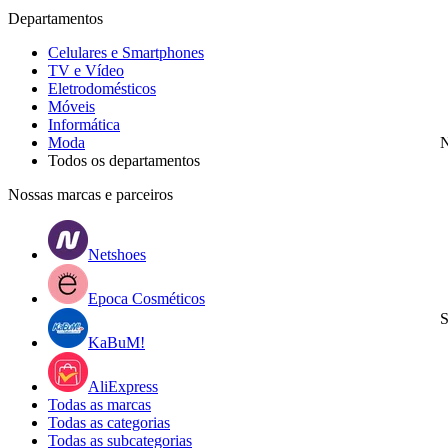
Departamentos
Celulares e Smartphones
TV e Vídeo
Eletrodomésticos
Móveis
Informática
Moda
N
Todos os departamentos
Nossas marcas e parceiros
Netshoes
Epoca Cosméticos
S
KaBuM!
AliExpress
Todas as marcas
Todas as categorias
Todas as subcategorias