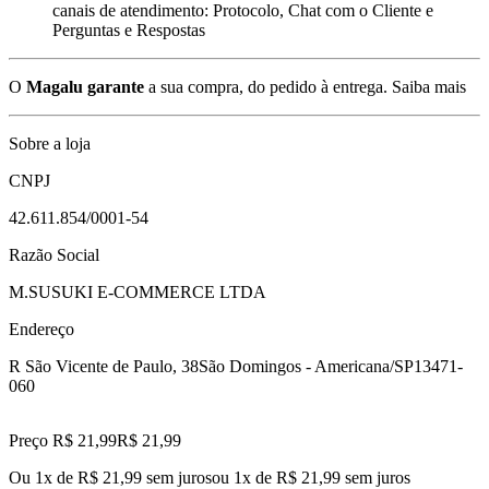
canais de atendimento: Protocolo, Chat com o Cliente e
Perguntas e Respostas
O
Magalu garante
a sua compra, do pedido à entrega.
Saiba mais
Sobre a loja
CNPJ
42.611.854/0001-54
Razão Social
M.SUSUKI E-COMMERCE LTDA
Endereço
R São Vicente de Paulo, 38
São Domingos - Americana/SP
13471-
060
Preço R$ 21,99
R$
21
,
99
Ou 1x de R$ 21,99 sem juros
ou
1
x de
R$ 21,99
sem juros