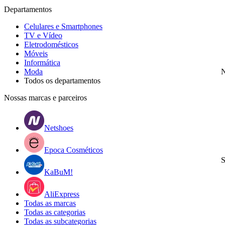
Departamentos
Celulares e Smartphones
TV e Vídeo
Eletrodomésticos
Móveis
Informática
Moda
N
Todos os departamentos
Nossas marcas e parceiros
Netshoes
Epoca Cosméticos
S
KaBuM!
AliExpress
Todas as marcas
Todas as categorias
Todas as subcategorias