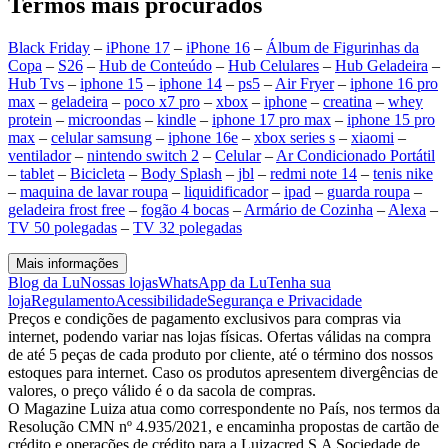
Termos mais procurados
Black Friday
–
iPhone 17
–
iPhone 16
–
Álbum de Figurinhas da
Copa
–
S26
–
Hub de Conteúdo
–
Hub Celulares
–
Hub Geladeira
–
Hub Tvs
–
iphone 15
–
iphone 14
–
ps5
–
Air Fryer
–
iphone 16 pro
max
–
geladeira
–
poco x7 pro
–
xbox
–
iphone
–
creatina
–
whey
protein
–
microondas
–
kindle
–
iphone 17 pro max
–
iphone 15 pro
max
–
celular samsung
–
iphone 16e
–
xbox series s
–
xiaomi
–
ventilador
–
nintendo switch 2
–
Celular
–
Ar Condicionado Portátil
–
tablet
–
Bicicleta
–
Body Splash
–
jbl
–
redmi note 14
–
tenis nike
–
maquina de lavar roupa
–
liquidificador
–
ipad
–
guarda roupa
–
geladeira frost free
–
fogão 4 bocas
–
Armário de Cozinha
–
Alexa
–
TV 50 polegadas
–
TV 32 polegadas
Mais informações
Blog da Lu
Nossas lojas
WhatsApp da Lu
Tenha sua
loja
Regulamento
Acessibilidade
Segurança e Privacidade
Preços e condições de pagamento exclusivos para compras via
internet, podendo variar nas lojas físicas. Ofertas válidas na compra
de até 5 peças de cada produto por cliente, até o término dos nossos
estoques para internet. Caso os produtos apresentem divergências de
valores, o preço válido é o da sacola de compras.
O Magazine Luiza atua como correspondente no País, nos termos da
Resolução CMN nº 4.935/2021, e encaminha propostas de cartão de
crédito e operações de crédito para a Luizacred S.A Sociedade de