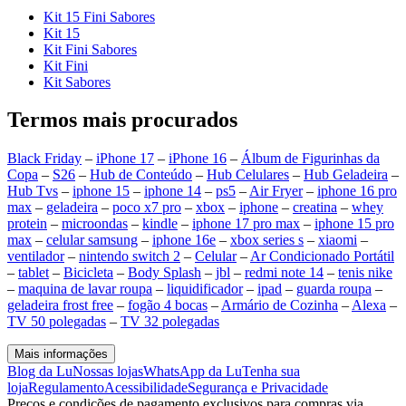
Kit 15 Fini Sabores
Kit 15
Kit Fini Sabores
Kit Fini
Kit Sabores
Termos mais procurados
Black Friday
–
iPhone 17
–
iPhone 16
–
Álbum de Figurinhas da
Copa
–
S26
–
Hub de Conteúdo
–
Hub Celulares
–
Hub Geladeira
–
Hub Tvs
–
iphone 15
–
iphone 14
–
ps5
–
Air Fryer
–
iphone 16 pro
max
–
geladeira
–
poco x7 pro
–
xbox
–
iphone
–
creatina
–
whey
protein
–
microondas
–
kindle
–
iphone 17 pro max
–
iphone 15 pro
max
–
celular samsung
–
iphone 16e
–
xbox series s
–
xiaomi
–
ventilador
–
nintendo switch 2
–
Celular
–
Ar Condicionado Portátil
–
tablet
–
Bicicleta
–
Body Splash
–
jbl
–
redmi note 14
–
tenis nike
–
maquina de lavar roupa
–
liquidificador
–
ipad
–
guarda roupa
–
geladeira frost free
–
fogão 4 bocas
–
Armário de Cozinha
–
Alexa
–
TV 50 polegadas
–
TV 32 polegadas
Mais informações
Blog da Lu
Nossas lojas
WhatsApp da Lu
Tenha sua
loja
Regulamento
Acessibilidade
Segurança e Privacidade
Preços e condições de pagamento exclusivos para compras via