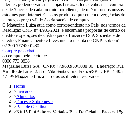
internet, podendo variar nas lojas físicas. Ofertas válidas na compra
de até 5 peças de cada produto por cliente, até o término dos nossos
estoques para internet. Caso os produtos apresentem divergências de
valores, o preço válido é o da sacola de compras.
O Magazine Luiza atua como correspondente no País, nos termos da
Resolução CMN nº 4.935/2021, e encaminha propostas de cartão de
crédito e operações de crédito para a Luizacred S.A Sociedade de
Crédito, Financiamento e Investimento inscrita no CNPJ sob o nº
02.206.577/0001-80.
Compre pelo chat
ou compre pelo telefone:
0800 773 3838
Magazine Luiza S/A - CNPJ: 47.960.950/1088-36 - Endereço: Rua
Arnulfo de Lima, 2385 - Vila Santa Cruz, Franca/SP - CEP 14.403-
471 ® Magazine Luiza – Todos os direitos reservados.
Home
>
mercado
>
Alimentos
>
Doces e Sobremesas
>
Bala de Gelatina
>
Kit 15 Fini Sabores Variados Bala De Gelatina Pacotes 15g