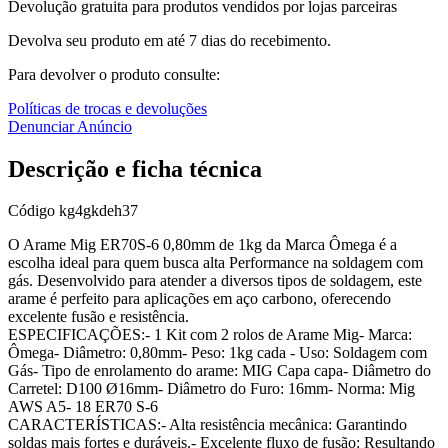
Devolução gratuita para produtos vendidos por lojas parceiras
Devolva seu produto em até 7 dias do recebimento.
Para devolver o produto consulte:
Políticas de trocas e devoluções
Denunciar Anúncio
Descrição e ficha técnica
Código
kg4gkdeh37
O Arame Mig ER70S-6 0,80mm de 1kg da Marca Ômega é a
escolha ideal para quem busca alta Performance na soldagem com
gás. Desenvolvido para atender a diversos tipos de soldagem, este
arame é perfeito para aplicações em aço carbono, oferecendo
excelente fusão e resistência.
ESPECIFICAÇÕES:
- 1 Kit com 2 rolos de Arame Mig
- Marca:
Ômega
- Diâmetro: 0,80mm
- Peso: 1kg cada
- Uso: Soldagem com
Gás
- Tipo de enrolamento do arame: MIG Capa capa
- Diâmetro do
Carretel: D100 Ø16mm
- Diâmetro do Furo: 16mm
- Norma: Mig
AWS A5- 18 ER70 S-6
CARACTERÍSTICAS:
- Alta resistência mecânica: Garantindo
soldas mais fortes e duráveis.
- Excelente fluxo de fusão: Resultando