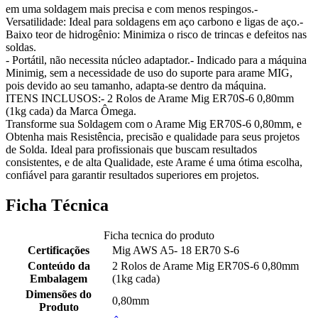
em uma soldagem mais precisa e com menos respingos.
-
Versatilidade: Ideal para soldagens em aço carbono e ligas de aço.
-
Baixo teor de hidrogênio: Minimiza o risco de trincas e defeitos nas
soldas.
- Portátil, não necessita núcleo adaptador.
- Indicado para a máquina
Minimig, sem a necessidade de uso do suporte para arame MIG,
pois devido ao seu tamanho, adapta-se dentro da máquina.
ITENS INCLUSOS:
- 2 Rolos de Arame Mig ER70S-6 0,80mm
(1kg cada) da Marca Ômega.
Transforme sua Soldagem com o Arame Mig ER70S-6 0,80mm, e
Obtenha mais Resistência, precisão e qualidade para seus projetos
de Solda.
Ideal para profissionais que buscam resultados
consistentes, e de alta Qualidade, este Arame é uma ótima escolha,
confiável para garantir resultados superiores em projetos.
Ficha Técnica
Ficha tecnica do produto
Certificações
Mig AWS A5- 18 ER70 S-6
Conteúdo da
2 Rolos de Arame Mig ER70S-6 0,80mm
Embalagem
(1kg cada)
Dimensões do
0,80mm
Produto