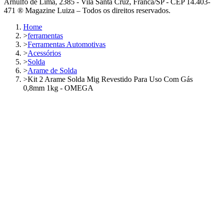
Arnulfo de Lima, 2385 - Vila Santa Cruz, Franca/SP - CEP 14.403-
471 ® Magazine Luiza – Todos os direitos reservados.
Home
>
ferramentas
>
Ferramentas Automotivas
>
Acessórios
>
Solda
>
Arame de Solda
>
Kit 2 Arame Solda Mig Revestido Para Uso Com Gás
0,8mm 1kg - OMEGA