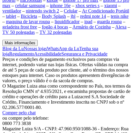
protein
–
microondas
–
kindle
–
iphone 17 pro max
–
iphone 15 pro
max
–
celular samsung
–
iphone 16e
–
xbox series s
–
xiaomi
–
ventilador
–
nintendo switch 2
–
Celular
–
Ar Condicionado Portátil
–
tablet
–
Bicicleta
–
Body Splash
–
jbl
–
redmi note 14
–
tenis nike
–
maquina de lavar roupa
–
liquidificador
–
ipad
–
guarda roupa
–
geladeira frost free
–
fogão 4 bocas
–
Armário de Cozinha
–
Alexa
–
TV 50 polegadas
–
TV 32 polegadas
Mais informações
Blog da Lu
Nossas lojas
WhatsApp da Lu
Tenha sua
loja
Regulamento
Acessibilidade
Segurança e Privacidade
Preços e condições de pagamento exclusivos para compras via
internet, podendo variar nas lojas físicas. Ofertas válidas na compra
de até 5 peças de cada produto por cliente, até o término dos nossos
estoques para internet. Caso os produtos apresentem divergências de
valores, o preço válido é o da sacola de compras.
O Magazine Luiza atua como correspondente no País, nos termos da
Resolução CMN nº 4.935/2021, e encaminha propostas de cartão de
crédito e operações de crédito para a Luizacred S.A Sociedade de
Crédito, Financiamento e Investimento inscrita no CNPJ sob o nº
02.206.577/0001-80.
Compre pelo chat
ou compre pelo telefone:
0800 773 3838
Magazine Luiza S/A - CNPJ: 47.960.950/1088-36 - Endereço: Rua