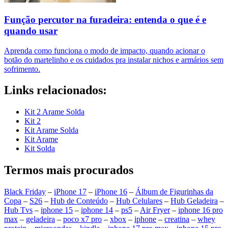
Função percutor na furadeira: entenda o que é e
quando usar
Aprenda como funciona o modo de impacto, quando acionar o
botão do martelinho e os cuidados pra instalar nichos e armários sem
sofrimento.
Links relacionados:
Kit 2 Arame Solda
Kit 2
Kit Arame Solda
Kit Arame
Kit Solda
Termos mais procurados
Black Friday
–
iPhone 17
–
iPhone 16
–
Álbum de Figurinhas da
Copa
–
S26
–
Hub de Conteúdo
–
Hub Celulares
–
Hub Geladeira
–
Hub Tvs
–
iphone 15
–
iphone 14
–
ps5
–
Air Fryer
–
iphone 16 pro
max
–
geladeira
–
poco x7 pro
–
xbox
–
iphone
–
creatina
–
whey