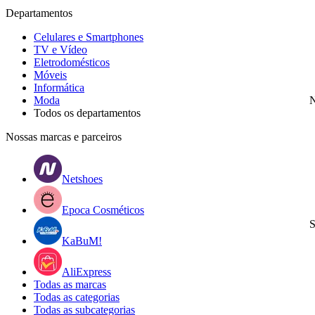
Departamentos
Celulares e Smartphones
TV e Vídeo
Eletrodomésticos
Móveis
Informática
Moda
N
Todos os departamentos
Nossas marcas e parceiros
Netshoes
Epoca Cosméticos
S
KaBuM!
AliExpress
Todas as marcas
Todas as categorias
Todas as subcategorias