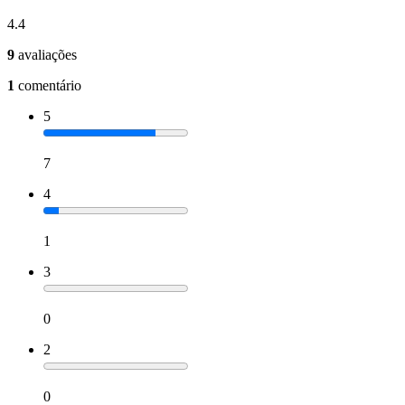
4.4
9
avaliações
1
comentário
5
7
4
1
3
0
2
0