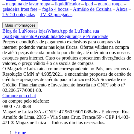
–
maquina de lavar roupa
–
liquidificador
–
ipad
–
guarda roupa
–
geladeira frost free
–
fogão 4 bocas
–
Armário de Cozinha
–
Alexa
–
TV 50 polegadas
–
TV 32 polegadas
Mais informações
Blog da Lu
Nossas lojas
WhatsApp da Lu
Tenha sua
loja
Regulamento
Acessibilidade
Segurança e Privacidade
Preços e condições de pagamento exclusivos para compras via
internet, podendo variar nas lojas físicas. Ofertas válidas na compra
de até 5 peças de cada produto por cliente, até o término dos nossos
estoques para internet. Caso os produtos apresentem divergências de
valores, o preço válido é o da sacola de compras.
O Magazine Luiza atua como correspondente no País, nos termos da
Resolução CMN nº 4.935/2021, e encaminha propostas de cartão de
crédito e operações de crédito para a Luizacred S.A Sociedade de
Crédito, Financiamento e Investimento inscrita no CNPJ sob o nº
02.206.577/0001-80.
Compre pelo chat
ou compre pelo telefone:
0800 773 3838
Magazine Luiza S/A - CNPJ: 47.960.950/1088-36 - Endereço: Rua
Arnulfo de Lima, 2385 - Vila Santa Cruz, Franca/SP - CEP 14.403-
471 ® Magazine Luiza – Todos os direitos reservados.
Home