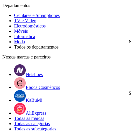
Departamentos
Celulares e Smartphones
TV e Vídeo
Eletrodomésticos
Móveis
Informática
Moda
N
Todos os departamentos
Nossas marcas e parceiros
Netshoes
Epoca Cosméticos
S
KaBuM!
AliExpress
Todas as marcas
Todas as categorias
Todas as subcategorias