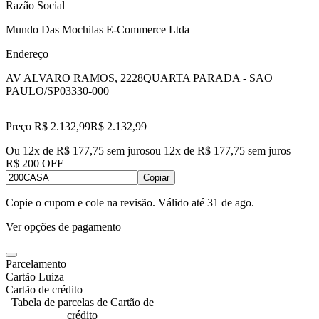
Razão Social
Mundo Das Mochilas E-Commerce Ltda
Endereço
AV ALVARO RAMOS, 2228
QUARTA PARADA - SAO
PAULO/SP
03330-000
Preço R$ 2.132,99
R$
2.132
,
99
Ou 12x de R$ 177,75 sem juros
ou
12
x de
R$ 177,75
sem juros
R$ 200 OFF
Copiar
Copie o cupom e cole na revisão. Válido até
31 de ago
.
Ver opções de pagamento
Parcelamento
Cartão Luiza
Cartão de crédito
Tabela de parcelas de Cartão de
crédito