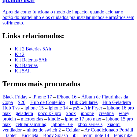
quando usar
Aprenda como funciona o modo de impacto, quando acionar o
botão do martelinho e os cuidados pra instalar nichos e armários sem
sofrimento.
Links relacionados:
Kit 2 Baterias 5Ah
Kit 2
Kit Baterias 5Ah
Kit Baterias
Kit 5Ah
Termos mais procurados
Black Friday
–
iPhone 17
–
iPhone 16
–
Álbum de Figurinhas da
Copa
–
S26
–
Hub de Conteúdo
–
Hub Celulares
–
Hub Geladeira
–
Hub Tvs
–
iphone 15
–
iphone 14
–
ps5
–
Air Fryer
–
iphone 16 pro
max
–
geladeira
–
poco x7 pro
–
xbox
–
iphone
–
creatina
–
whey
protein
–
microondas
–
kindle
–
iphone 17 pro max
–
iphone 15 pro
max
–
celular samsung
–
iphone 16e
–
xbox series s
–
xiaomi
–
ventilador
–
nintendo switch 2
–
Celular
–
Ar Condicionado Portátil
–
tablet
–
Bicicleta
–
Body Splash
–
jbl
–
redmi note 14
–
tenis nike