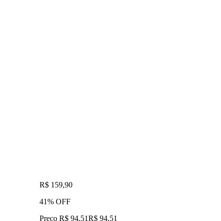
R$ 159,90
41% OFF
Preço R$ 94,51
R$
94
,
51