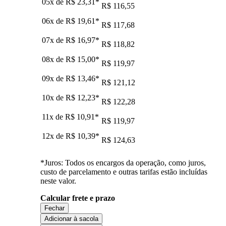
05x de
R$ 23,31
*
R$ 116,55
06x de
R$ 19,61
*
R$ 117,68
07x de
R$ 16,97
*
R$ 118,82
08x de
R$ 15,00
*
R$ 119,97
09x de
R$ 13,46
*
R$ 121,12
10x de
R$ 12,23
*
R$ 122,28
11x de
R$ 10,91
*
R$ 119,97
12x de
R$ 10,39
*
R$ 124,63
*Juros: Todos os encargos da operação, como juros,
custo de parcelamento e outras tarifas estão incluídas
neste valor.
Calcular frete e prazo
Fechar
Adicionar à sacola