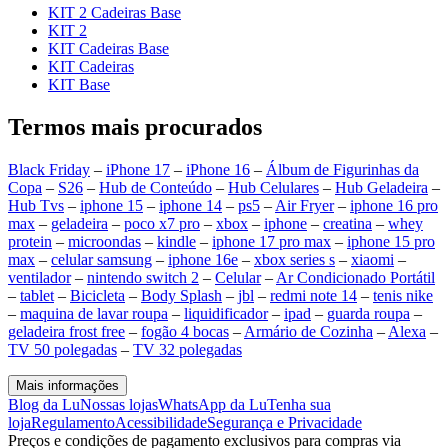
KIT 2 Cadeiras Base
KIT 2
KIT Cadeiras Base
KIT Cadeiras
KIT Base
Termos mais procurados
Black Friday
–
iPhone 17
–
iPhone 16
–
Álbum de Figurinhas da
Copa
–
S26
–
Hub de Conteúdo
–
Hub Celulares
–
Hub Geladeira
–
Hub Tvs
–
iphone 15
–
iphone 14
–
ps5
–
Air Fryer
–
iphone 16 pro
max
–
geladeira
–
poco x7 pro
–
xbox
–
iphone
–
creatina
–
whey
protein
–
microondas
–
kindle
–
iphone 17 pro max
–
iphone 15 pro
max
–
celular samsung
–
iphone 16e
–
xbox series s
–
xiaomi
–
ventilador
–
nintendo switch 2
–
Celular
–
Ar Condicionado Portátil
–
tablet
–
Bicicleta
–
Body Splash
–
jbl
–
redmi note 14
–
tenis nike
–
maquina de lavar roupa
–
liquidificador
–
ipad
–
guarda roupa
–
geladeira frost free
–
fogão 4 bocas
–
Armário de Cozinha
–
Alexa
–
TV 50 polegadas
–
TV 32 polegadas
Mais informações
Blog da Lu
Nossas lojas
WhatsApp da Lu
Tenha sua
loja
Regulamento
Acessibilidade
Segurança e Privacidade
Preços e condições de pagamento exclusivos para compras via