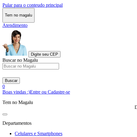
Pular para o conteudo principal
Tem no magalu
Atendimento
Digite seu CEP
Buscar no Magalu
Buscar
0
Boas vindas :)
Entre ou Cadastre-se
Tem no Magalu
D
Departamentos
Celulares e Smartphones