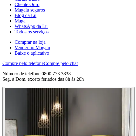
Cliente Ouro
Magalu seguros
Blog da Lu
Maga +
WhatsApp da Lu
Todos os serviços
Comprar na loja
Vender no Magalu
Baixe o aplicativo
Compre pelo telefone
Compre pelo chat
Número de telefone 0800 773 3838
Seg. à Dom. exceto feriados das 8h às 20h