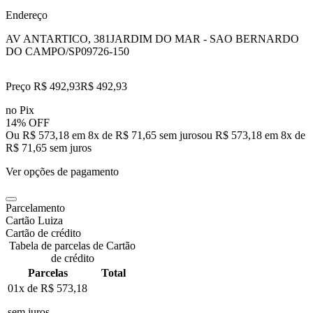
Endereço
AV ANTARTICO, 381
JARDIM DO MAR - SAO BERNARDO
DO CAMPO/SP
09726-150
Preço R$ 492,93
R$
492
,
93
no Pix
14% OFF
Ou R$ 573,18 em 8x de R$ 71,65 sem juros
ou
R$ 573,18
em
8
x de
R$ 71,65
sem juros
Ver opções de pagamento
Parcelamento
Cartão Luiza
Cartão de crédito
Tabela de parcelas de Cartão
de crédito
Parcelas
Total
01x de
R$ 573,18
sem juros