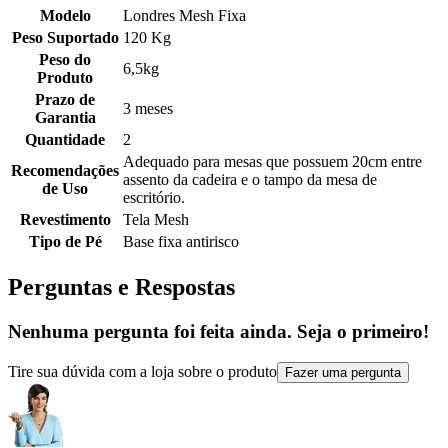
Modelo
Londres Mesh Fixa
Peso Suportado
120 Kg
Peso do
6,5kg
Produto
Prazo de
3 meses
Garantia
Quantidade
2
Adequado para mesas que possuem 20cm entre
Recomendações
assento da cadeira e o tampo da mesa de
de Uso
escritório.
Revestimento
Tela Mesh
Tipo de Pé
Base fixa antirisco
Perguntas e Respostas
Nenhuma pergunta foi feita ainda. Seja o primeiro!
Tire sua dúvida com a loja sobre o produto
Fazer uma pergunta