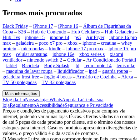
Termos mais procurados
Black Friday
–
iPhone 17
–
iPhone 16
–
Álbum de Figurinhas da
Copa
–
S26
–
Hub de Conteúdo
–
Hub Celulares
–
Hub Geladeira
–
Hub Tvs
–
iphone 15
–
iphone 14
–
ps5
–
Air Fryer
–
iphone 16 pro
max
–
geladeira
–
poco x7 pro
–
xbox
–
iphone
–
creatina
–
whey
protein
–
microondas
–
kindle
–
iphone 17 pro max
–
iphone 15 pro
max
–
celular samsung
–
iphone 16e
–
xbox series s
–
xiaomi
–
ventilador
–
nintendo switch 2
–
Celular
–
Ar Condicionado Portátil
–
tablet
–
Bicicleta
–
Body Splash
–
jbl
–
redmi note 14
–
tenis nike
–
maquina de lavar roupa
–
liquidificador
–
ipad
–
guarda roupa
–
geladeira frost free
–
fogão 4 bocas
–
Armário de Cozinha
–
Alexa
–
TV 50 polegadas
–
TV 32 polegadas
Mais informações
Blog da Lu
Nossas lojas
WhatsApp da Lu
Tenha sua
loja
Regulamento
Acessibilidade
Segurança e Privacidade
Preços e condições de pagamento exclusivos para compras via
internet, podendo variar nas lojas físicas. Ofertas válidas na compra
de até 5 peças de cada produto por cliente, até o término dos nossos
estoques para internet. Caso os produtos apresentem divergências de
valores, o preço válido é o da sacola de compras.
O Magazine Luiza atua como correspondente no País, nos termos da