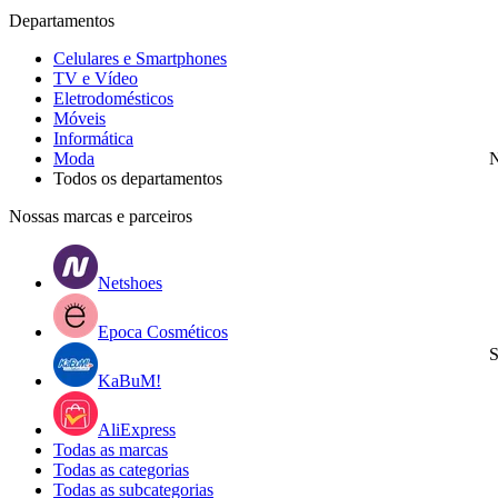
Departamentos
Celulares e Smartphones
TV e Vídeo
Eletrodomésticos
Móveis
Informática
Moda
N
Todos os departamentos
Nossas marcas e parceiros
Netshoes
Epoca Cosméticos
S
KaBuM!
AliExpress
Todas as marcas
Todas as categorias
Todas as subcategorias