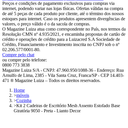
Preços e condições de pagamento exclusivos para compras via
internet, podendo variar nas lojas físicas. Ofertas válidas na compra
de até 5 peças de cada produto por cliente, até o término dos nossos
estoques para internet. Caso os produtos apresentem divergências de
valores, o preço válido é o da sacola de compras.
O Magazine Luiza atua como correspondente no País, nos termos da
Resolução CMN nº 4.935/2021, e encaminha propostas de cartão de
crédito e operações de crédito para a Luizacred S.A Sociedade de
Crédito, Financiamento e Investimento inscrita no CNPJ sob o nº
02.206.577/0001-80.
Compre pelo chat
ou compre pelo telefone:
0800 773 3838
Magazine Luiza S/A - CNPJ: 47.960.950/1088-36 - Endereço: Rua
Arnulfo de Lima, 2385 - Vila Santa Cruz, Franca/SP - CEP 14.403-
471 ® Magazine Luiza – Todos os direitos reservados.
Home
>
móveis
>
Cozinha
>
Kit 2 Cadeiras de Escritório Mesh Assento Estofado Base
Giratória 9050 - Preta - Lianto Decor