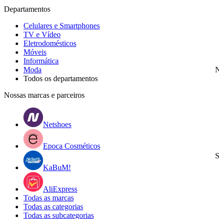
Departamentos
Celulares e Smartphones
TV e Vídeo
Eletrodomésticos
Móveis
Informática
Moda
N
Todos os departamentos
Nossas marcas e parceiros
Netshoes
Epoca Cosméticos
S
KaBuM!
AliExpress
Todas as marcas
Todas as categorias
Todas as subcategorias