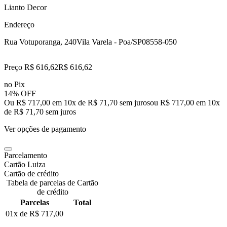
Lianto Decor
Endereço
Rua Votuporanga, 240
Vila Varela - Poa/SP
08558-050
Preço R$ 616,62
R$
616
,
62
no Pix
14% OFF
Ou R$ 717,00 em 10x de R$ 71,70 sem juros
ou
R$ 717,00
em
10
x
de
R$ 71,70
sem juros
Ver opções de pagamento
Parcelamento
Cartão Luiza
Cartão de crédito
Tabela de parcelas de Cartão
de crédito
Parcelas
Total
01x de
R$ 717,00