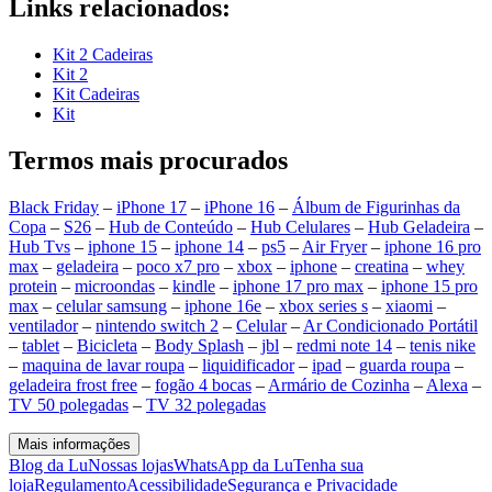
Links relacionados:
Kit 2 Cadeiras
Kit 2
Kit Cadeiras
Kit
Termos mais procurados
Black Friday
–
iPhone 17
–
iPhone 16
–
Álbum de Figurinhas da
Copa
–
S26
–
Hub de Conteúdo
–
Hub Celulares
–
Hub Geladeira
–
Hub Tvs
–
iphone 15
–
iphone 14
–
ps5
–
Air Fryer
–
iphone 16 pro
max
–
geladeira
–
poco x7 pro
–
xbox
–
iphone
–
creatina
–
whey
protein
–
microondas
–
kindle
–
iphone 17 pro max
–
iphone 15 pro
max
–
celular samsung
–
iphone 16e
–
xbox series s
–
xiaomi
–
ventilador
–
nintendo switch 2
–
Celular
–
Ar Condicionado Portátil
–
tablet
–
Bicicleta
–
Body Splash
–
jbl
–
redmi note 14
–
tenis nike
–
maquina de lavar roupa
–
liquidificador
–
ipad
–
guarda roupa
–
geladeira frost free
–
fogão 4 bocas
–
Armário de Cozinha
–
Alexa
–
TV 50 polegadas
–
TV 32 polegadas
Mais informações
Blog da Lu
Nossas lojas
WhatsApp da Lu
Tenha sua
loja
Regulamento
Acessibilidade
Segurança e Privacidade